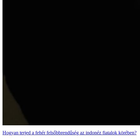
Hogyan terjed a fehér felsőbbrendűség az indonéz fiatalok körében?