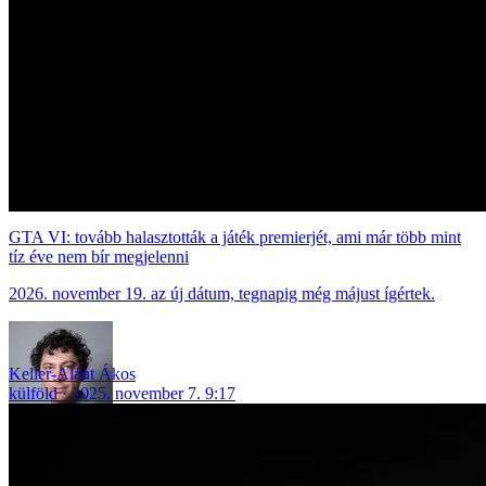
GTA VI: tovább halasztották a játék premierjét, ami már több mint
tíz éve nem bír megjelenni
2026. november 19. az új dátum, tegnapig még májust ígértek.
Keller-Alánt Ákos
külföld
2025. november 7. 9:17