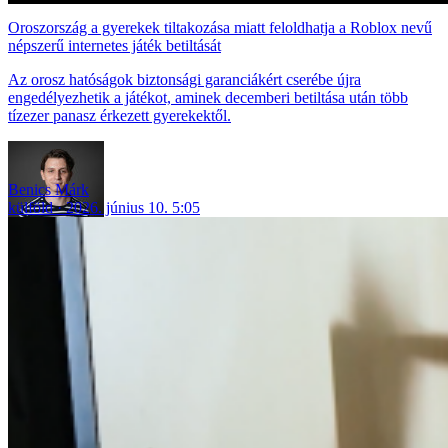
Oroszország a gyerekek tiltakozása miatt feloldhatja a Roblox nevű
népszerű internetes játék betiltását
Az orosz hatóságok biztonsági garanciákért cserébe újra
engedélyezhetik a játékot, aminek decemberi betiltása után több
tízezer panasz érkezett gyerekektől.
Benics Márk
külföld
2026. június 10. 5:05