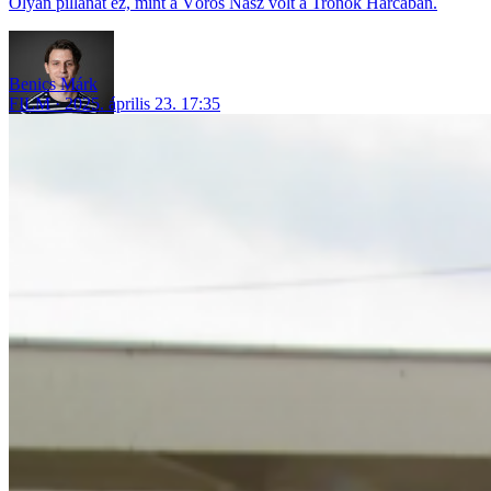
Olyan pillanat ez, mint a Vörös Nász volt a Trónok Harcában.
Benics Márk
FILM
2025. április 23. 17:35