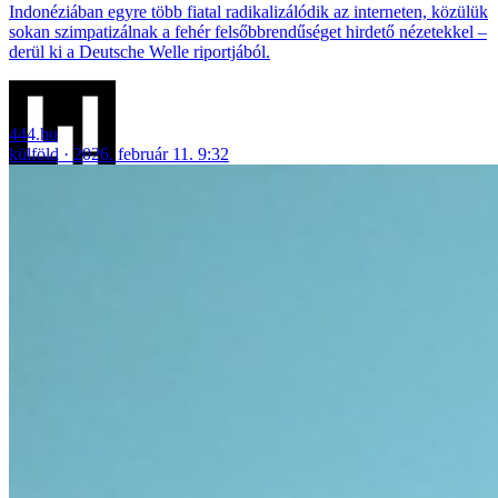
Indonéziában egyre több fiatal radikalizálódik az interneten, közülük
sokan szimpatizálnak a fehér felsőbbrendűséget hirdető nézetekkel –
derül ki a Deutsche Welle riportjából.
444.hu
külföld
2026. február 11. 9:32