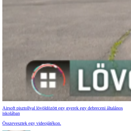
Airsoft pisztollyal lövöldözött egy gyerek egy debreceni általános
iskolában
Összevesztek egy videojátékon.