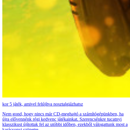
5 játék, amivel felújítva nosztalgiázhatsz
Nem gond, hogy nincs már CD-meghajtó a számítógépünkben, ha
újra elővennénk régi kedvenc játékainkat. Szerencsénkre tucatnyi
klasszikust újítottak fel az utóbbi időben, ezekből válogattunk most a
karácsonyi szünetre.