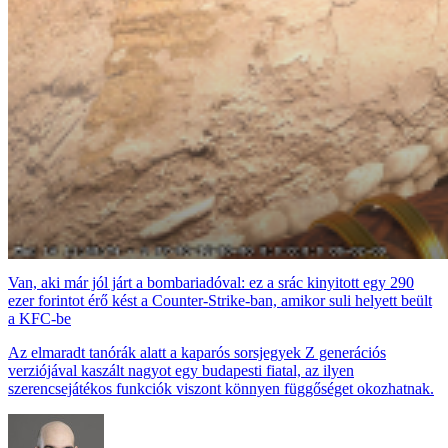
Van, aki már jól járt a bombariadóval: ez a srác kinyitott egy 290
ezer forintot érő kést a Counter-Strike-ban, amikor suli helyett beült
a KFC-be
Az elmaradt tanórák alatt a kaparós sorsjegyek Z generációs
verziójával kaszált nagyot egy budapesti fiatal, az ilyen
szerencsejátékos funkciók viszont könnyen függőséget okozhatnak.