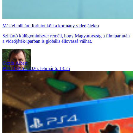
Másfél milliárd forintot költ a kormány videójátékra
Szijjártó külügyminiszter reméli, hogy Magyarország a filmipar után
a videójáték-iparban is globális éllovassá válhat.
Gazda Albert
POLITIKA
2026. február 6. 13:25