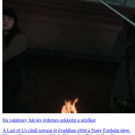
Ha valahogy, hát így érdemes sokkolni a nézőket
A Last of Us című sorozat új évadában eljött a Nagy Fordulat ideje.