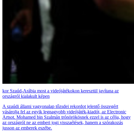
Szaúd-Arábia most a videójátékokon keresztül javítana az
országról kialakult képen
A szaúdi állami vagyonalap tőzsdei rekordot jelentő összegért
vásárolja fel az egyik legnagyobb videójáték-kiadót, az Electronic
Artsot. Mohamed bin Szalmán trónörökösnek ezzel is az célja, hogy
az országról ne az emberi jogi visszaélések, hanem a szórakozás
jusson az emberek eszébe.