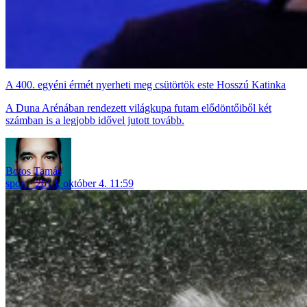
A 400. egyéni érmét nyerheti meg csütörtök este Hosszú Katinka
A Duna Arénában rendezett világkupa futam elődöntőiből két
számban is a legjobb idővel jutott tovább.
Botos Tamás
sport
2018. október 4. 11:59