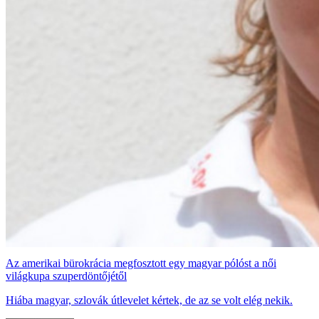
Az amerikai bürokrácia megfosztott egy magyar pólóst a női
világkupa szuperdöntőjétől
Hiába magyar, szlovák útlevelet kértek, de az se volt elég nekik.