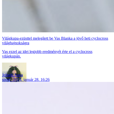
Világkupa-ezüsttel melegített be Vas Blanka a jövő heti cyclocross
világbajnokságra
Vas ezzel az idei legjobb eredményét érte el a cyclocross
világkupán.
Jelinek Anna
sport
2024. január 28. 16:26