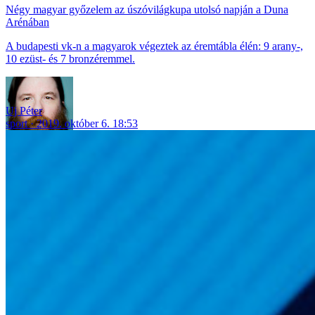
Négy magyar győzelem az úszóvilágkupa utolsó napján a Duna
Arénában
A budapesti vk-n a magyarok végeztek az éremtábla élén: 9 arany-,
10 ezüst- és 7 bronzéremmel.
Uj Péter
sport
2019. október 6. 18:53