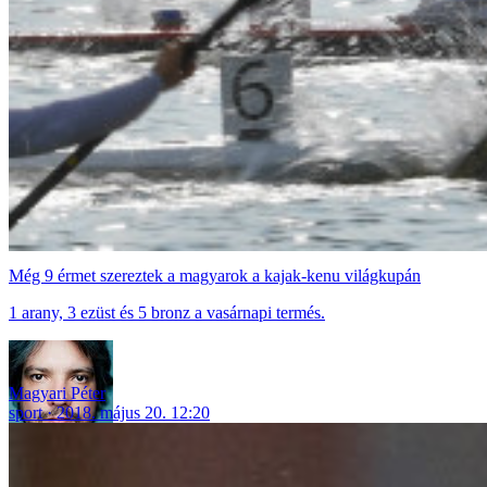
Még 9 érmet szereztek a magyarok a kajak-kenu világkupán
1 arany, 3 ezüst és 5 bronz a vasárnapi termés.
Magyari Péter
sport
2018. május 20. 12:20