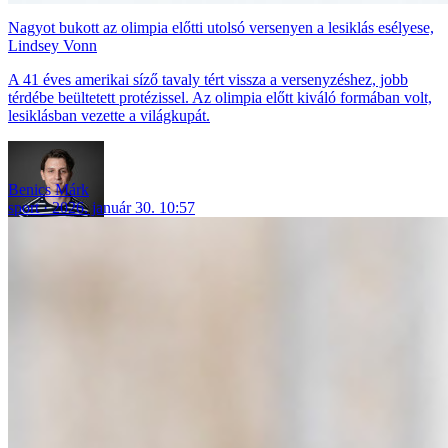
Nagyot bukott az olimpia előtti utolsó versenyen a lesiklás esélyese,
Lindsey Vonn
A 41 éves amerikai síző tavaly tért vissza a versenyzéshez, jobb
térdébe beültetett protézissel. Az olimpia előtt kiváló formában volt,
lesiklásban vezette a világkupát.
Benics Márk
sport
2026. január 30. 10:57