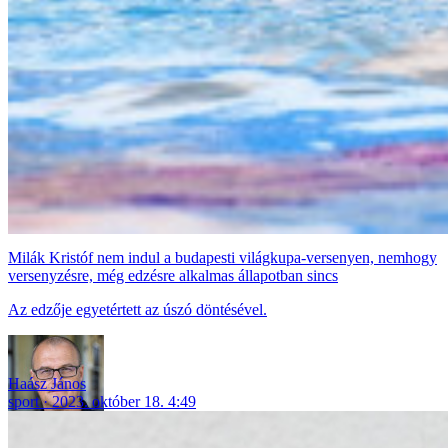
Milák Kristóf nem indul a budapesti világkupa-versenyen, nemhogy
versenyzésre, még edzésre alkalmas állapotban sincs
Az edzője egyetértett az úszó döntésével.
Haász János
sport
2023. október 18. 4:49