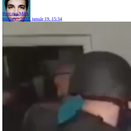
Herczeg Márk
bűnügy
2022. január 19. 15:34