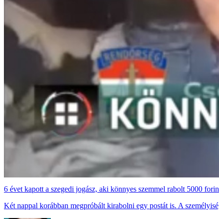
6 évet kapott a szegedi jogász, aki könnyes szemmel rabolt 5000 forin
Két nappal korábban megpróbált kirabolni egy postát is. A személyisége