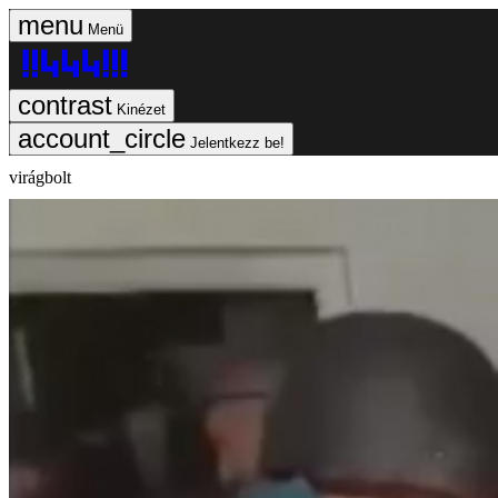
Menü
Kinézet
Jelentkezz be!
virágbolt