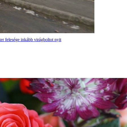
r felesége inkább virágboltot nyit