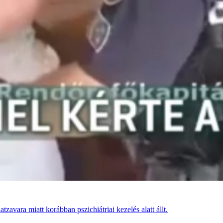
avara miatt korábban pszichiátriai kezelés alatt állt.