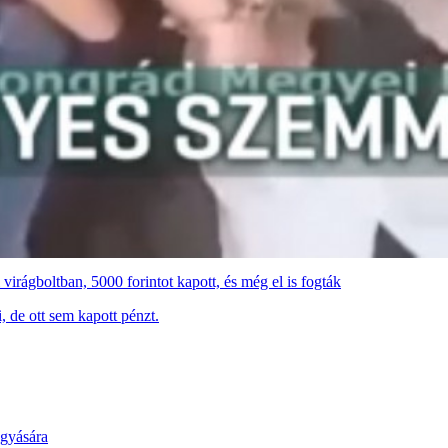
irágboltban, 5000 forintot kapott, és még el is fogták
, de ott sem kapott pénzt.
agyására