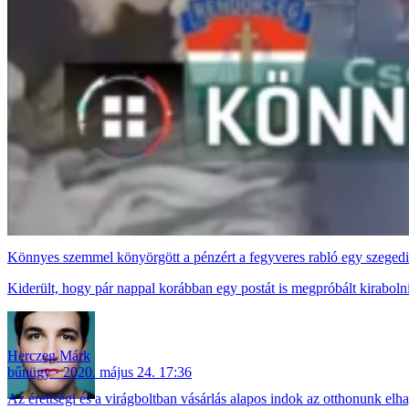
Könnyes szemmel könyörgött a pénzért a fegyveres rabló egy szegedi v
Kiderült, hogy pár nappal korábban egy postát is megpróbált kirabolni
Herczeg Márk
bűnügy
2020. május 24. 17:36
Az érettségi és a virágboltban vásárlás alapos indok az otthonunk elh