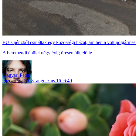
EU-s pénzből csináltak egy közösségi házat, amiben a volt polgármeste
A beremendi épület négy évig üresen állt előtte.
Magyari Péter
gazdaság
2018. augusztus 16. 6:49