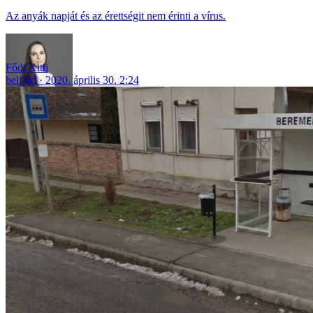
Az anyák napját és az érettségit nem érinti a vírus.
Fődi Kitti
belföld
2020. április 30. 2:24