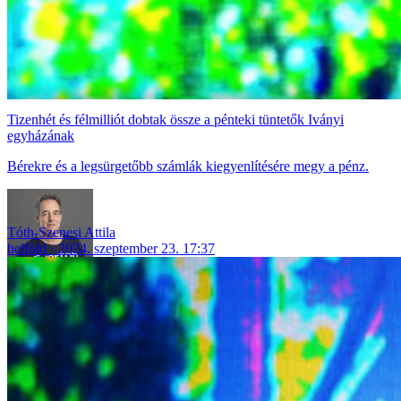
Tizenhét és félmilliót dobtak össze a pénteki tüntetők Iványi
egyházának
Bérekre és a legsürgetőbb számlák kiegyenlítésére megy a pénz.
Tóth-Szenesi Attila
belföld
2024. szeptember 23. 17:37