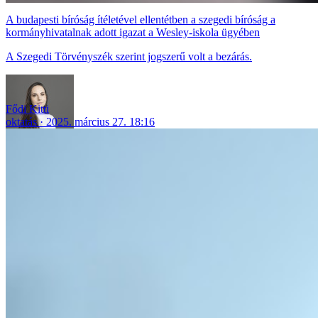
A budapesti bíróság ítéletével ellentétben a szegedi bíróság a
kormányhivatalnak adott igazat a Wesley-iskola ügyében
A Szegedi Törvényszék szerint jogszerű volt a bezárás.
Fődi Kitti
oktatás
2025. március 27. 18:16