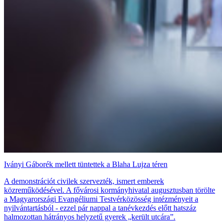
Iványi Gáborék mellett tüntettek a Blaha Lujza téren
A demonstrációt civilek szervezték, ismert emberek
közreműködésével. A fővárosi kormányhivatal augusztusban törölte
a Magyarországi Evangéliumi Testvérközösség intézményeit a
nyilvántartásból - ezzel pár nappal a tanévkezdés előtt hatszáz
halmozottan hátrányos helyzetű gyerek „került utcára”.