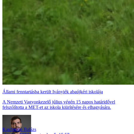
Állami fenntartásba került Iványiék abaújkéri iskolája
A Nemzeti Vagyonkezelő július végén 15 napos határidővel
felszólította a MET-et az iskola kiürítésére és elhagyására.
Kaufmann Balázs