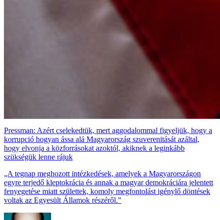
Pressman: Azért cselekedtük, mert aggodalommal figyeljük, hogy a
korrupció hogyan ássa alá Magyarország szuverenitását azáltal,
hogy elvonja a közforrásokat azoktól, akiknek a leginkább
szükségük lenne rájuk
„A tegnap meghozott intézkedések, amelyek a Magyarországon
egyre terjedő kleptokrácia és annak a magyar demokráciára jelentett
fenyegetése miatt születtek, komoly megfontolást igénylő döntések
voltak az Egyesült Államok részéről.”