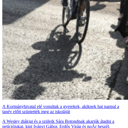
A Kormányhivatal elé vonultak a gyerekek, akiknek hat nappal a
tanév előtt szüntették meg az iskoláját
A Wesley diákjai és a szüleik Sára Botondnak akarják átadni a
petíciójukat, kint Iványi Gábor, Erdős Virág és noÁr beszél.