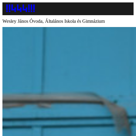
Wesley János Óvoda, Általános Iskola és Gimnázium