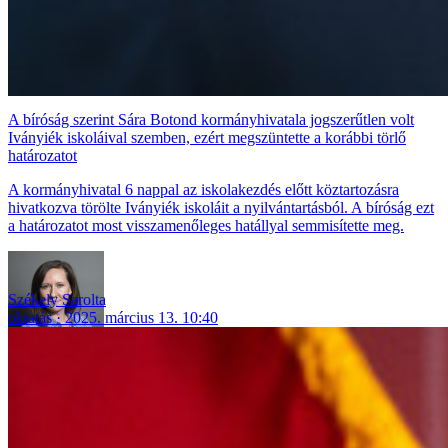
A bíróság szerint Sára Botond kormányhivatala jogszerűtlen volt
Iványiék iskoláival szemben, ezért megszüntette a korábbi törlő
határozatot
A kormányhivatal 6 nappal az iskolakezdés előtt köztartozásra
hivatkozva törölte Iványiék iskoláit a nyilvántartásból. A bíróság ezt
a határozatot most visszamenőleges hatállyal semmisítette meg.
Székely Sarolta
oktatás
2025. március 13. 10:40