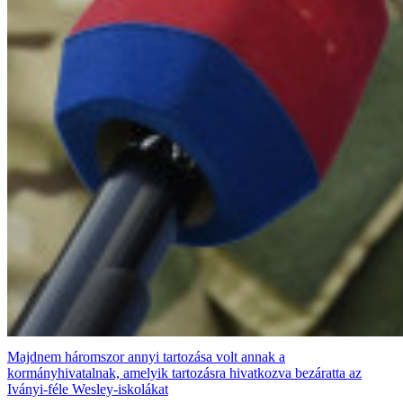
Majdnem háromszor annyi tartozása volt annak a
kormányhivatalnak, amelyik tartozásra hivatkozva bezáratta az
Iványi-féle Wesley-iskolákat