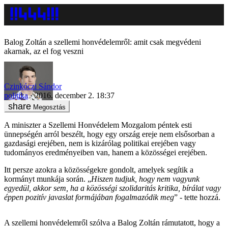
Balog Zoltán a szellemi honvédelemről: amit csak megvédeni
akarnak, az el fog veszni
Czinkóczi Sándor
politika
2016. december 2. 18:37
Megosztás
A miniszter a Szellemi Honvédelem Mozgalom péntek esti
ünnepségén arról beszélt, hogy egy ország ereje nem elsősorban a
gazdasági erejében, nem is kizárólag politikai erejében vagy
tudományos eredményeiben van, hanem a közösségei erejében.
Itt persze azokra a közösségekre gondolt, amelyek segítik a
kormányt munkája során. „
Hiszen tudjuk, hogy nem vagyunk
egyedül, akkor sem, ha a közösségi szolidaritás kritika, bírálat vagy
éppen pozitív javaslat formájában fogalmazódik meg
” - tette hozzá.
A szellemi honvédelemről szólva a Balog Zoltán rámutatott, hogy a