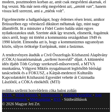
modern, posztmodern korban az, amit csak megvédeni akarnak, el
fog veszni. Ma már nem elég megvédeni azt, „
amink van
”, hanem
vissza kell szerezni, ami a „miénk volt”.
Figyelmeztette a hallgatóságot, hogy érdemes résen lenni, amikor
Brüsszelben egy véreskezű diktátort méltatnak úgy, mint nagy
államférfit. Itt a miniszter a Fidel Castro halála utáni egyes
nyilatkozatokra utalt. Szerinte akik így tesznek, elismerik, fogalmuk
sincs arról, hogy mi történt a kommunista országokban 1949 és
1990 között. Elmondta azt is, hogy a kommunizmus ugyanolyan
közös, súlyos öröksége Európának, mint a fasizmus.
A rendezvényen átadták a Civil Összefogás Közhasznú Alapítvány
(CÖKA) kuratóriumának „
szellemi honvédő
” díjait. A kitüntetést
idén ifjabb Tóth György szerkesztő-műsorvezető, a MTVA
munkatársa, Völgyesi Miklós nyugalmazott legfelsőbb bírósági
tanácselnök és a FOKUSZ, a Kárpát-medencei Kulturális
Kapcsolatokért Közhasznú Egyesület vehette át Csizmadia
Lászlótól, a CÖKA elnökétől. (MTI)
politika
szellemi honvédelem
cöka
balog zoltán
GYIK
Hibát jelentek
Impresszum
Javítások kezelése
Jogi
dokumentumok
Médiaajánlat
RSS
Sütibeállítások
©
2026
Magyar Jeti Zrt.