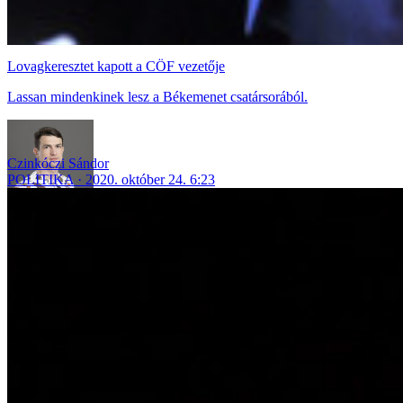
Lovagkeresztet kapott a CÖF vezetője
Lassan mindenkinek lesz a Békemenet csatársorából.
Czinkóczi Sándor
POLITIKA
2020. október 24. 6:23