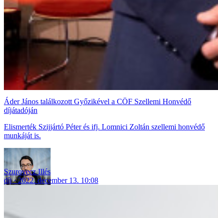
Áder János találkozott Győzikével a CÖF Szellemi Honvédő
díjátadóján
Elismerték Szijjártó Péter és ifj. Lomnici Zoltán szellemi honvédő
munkáját is.
Szurovecz Illés
díj
2022. december 13. 10:08