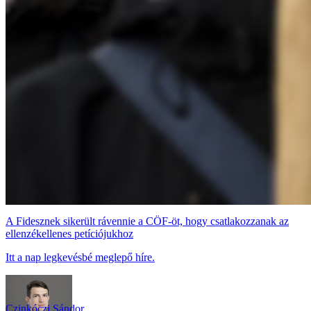
A Fidesznek sikerült rávennie a CÖF-öt, hogy csatlakozzanak az
ellenzékellenes petíciójukhoz
Itt a nap legkevésbé meglepő híre.
Czinkóczi Sándor