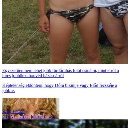
Egyszerűen nem lehet jobb fürdőruhás fotót csinálni, mint erről a
híres jobbikos honvéd házaspárról
Képtelenség eldönteni, hogy Dóra bikinije vagy Előd fecskéje a
jobb-e.
Szily László
DIVAT
2017. július 10. 4:27