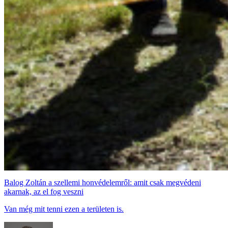
Balog Zoltán a szellemi honvédelemről: amit csak megvédeni
akarnak, az el fog veszni
Van még mit tenni ezen a területen is.