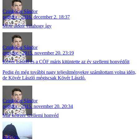
Czinkóczi Sándor
politika
2016. december 2. 18:37
Most akkor valahogy így
Czinkóczi Sándor
ennyike
2015. november 20. 23:19
Kövér László és a CÖF máris kitüntette az év szellemi honvédőit
Pedig én még további nagy teljesítményekre számítottam volna idén,
de Kövér László mégiscsak Kövér László.
Czinkóczi Sándor
politika
2015. november 20. 20:34
Már kétezer szellemi honvéd
erdelyip