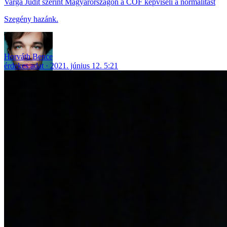
Varga Judit szerint Magyarországon a CÖF képviseli a normalitást
Szegény hazánk.
Horváth Bence
érdekes adat
2021. június 12. 5:21