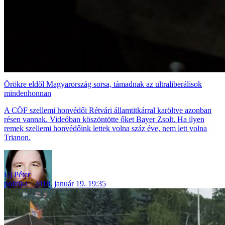
Örökre eldől Magyarország sorsa, támadnak az ultraliberálisok
mindenhonnan
A CÖF szellemi honvédői Rétvári államtitkárral karöltve azonban
résen vannak. Videóban köszöntötte őket Bayer Zsolt. Ha ilyen
remek szellemi honvédőink lettek volna száz éve, nem lett volna
Trianon.
Uj Péter
politika
2018. január 19. 19:35