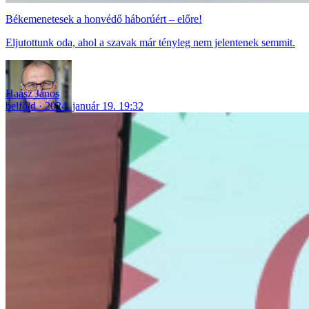
Békemenetesek a honvédő háborúért – előre!
Eljutottunk oda, ahol a szavak már tényleg nem jelentenek semmit.
Haász János
belföld
2024. január 19. 19:32