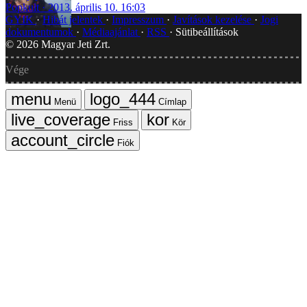
Popkult
2013. április 10. 16:03
GYIK
Hibát jelentek
Impresszum
Javítások kezelése
Jogi
dokumentumok
Médiaajánlat
RSS
Sütibeállítások
©
2026
Magyar Jeti Zrt.
Vége
Menü
Címlap
Friss
Kör
Fiók