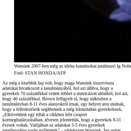
Wansink 2007-ben még az idióta kutatásokat jutalmazó Ig Nobelt 
Fotó
:
STAN HONDA/AFP
Az még a kisebbik baj volt, hogy maga Wansink összevissza
adatokat hivatkozott a tanulmányából, hol azt állítva, hogy a
gyerekek 70 százalékkal vettek többet a matricázott almából, hol azt,
hogy 46 százalékkal. Brown felfigyelt rá, hogy miközben a
tanulmányban 8-11 éves alanyokról írnak, egy helyen arra utalnak,
hogy a felfedezéseik segíthetnek a még írástudatlan gyerekeknek.
„Elkövettünk egy hibát a cikkben leírt csoport
kormeghatározásában, tévesen jelentettük, hogy a gyerekek 8-11
évesek voltak. Valójában az adatokat 3-5 éves gyerekek
megfigyelése során gyűjtöttük” – védekezett Wansink. Így máris