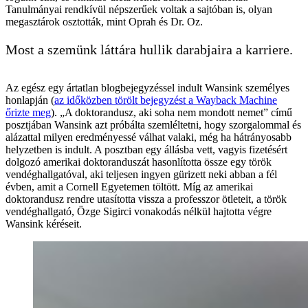
Tanulmányai rendkívül népszerűek voltak a sajtóban is, olyan
megasztárok osztották, mint Oprah és Dr. Oz.
Most a szemünk láttára hullik darabjaira a karriere.
Az egész egy ártatlan blogbejegyzéssel indult Wansink személyes
honlapján (
az időközben törölt bejegyzést a Wayback Machine
őrizte meg
). „A doktorandusz, aki soha nem mondott nemet” című
posztjában Wansink azt próbálta szemléltetni, hogy szorgalommal és
alázattal milyen eredményessé válhat valaki, még ha hátrányosabb
helyzetben is indult. A posztban egy állásba vett, vagyis fizetésért
dolgozó amerikai doktoranduszát hasonlította össze egy török
vendéghallgatóval, aki teljesen ingyen gürizett neki abban a fél
évben, amit a Cornell Egyetemen töltött. Míg az amerikai
doktorandusz rendre utasította vissza a professzor ötleteit, a török
vendéghallgató, Özge Sigirci vonakodás nélkül hajtotta végre
Wansink kéréseit.