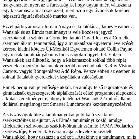
magyarázatot nyert az a furcsaság is, hogy ugyan miért választana
egy kiskamasz almát csak azért, mert azon egy óvodások körében
népszerű figurát ábrázoló matrica van.
Ezzel párhuzamosan Jordan Anaya és kutatótársa, James Heathers
Wansink és az Elmós tanulmányt is vele közösen jegyző
szerzőtársai, a szintén a Cornellen tanító David Just és a Cornellel
szemben állami fenntartású, így a munkatársai egyetemi levelezését
kérésre kiadni köteles Új-Mexikói Egyetemen oktató Collin Payne
egy másik tanulmányában is furcsaságokra figyelt fel. Ebben
Wansinkék azt állították, hogy a kiskamaszok sokkal több répát
vesznek a menzán, ha annak vonzóbb nevet adnak: X-Ray Vision
Carrots, vagyis Röntgenlátást Adó Répa. Persze ebben az esetben is
sokkal fiatalabb gyerekeket vizsgáltak a valóságban.
Ennek pedig van jelentősége akkor, ha amúgy felső tagozatosok és
gimnazisták egészségesebb táplálkozását célzó programot alapoznak
a kutatás eredményeire, ahogy tették azt Wansink 22 millió állami
dollárral megtámogatott Smarter Lunchrooms kezdeményezésével.
A visszásságok híre a tanulmányokat publikáló szaklapok
szerkesztőihez is eljutott. Az Elmós tanulmányt közlő, amúgy
kifejezetten színvonalas szakfolyóiratnak számító JAMA Pediatrics
szerkesztője, Frederick Rivara maga is levelezni kezdett
Wansinkkel, hogy tisztázza a dolgot. „Áttekintve a tanulmányt, mi is