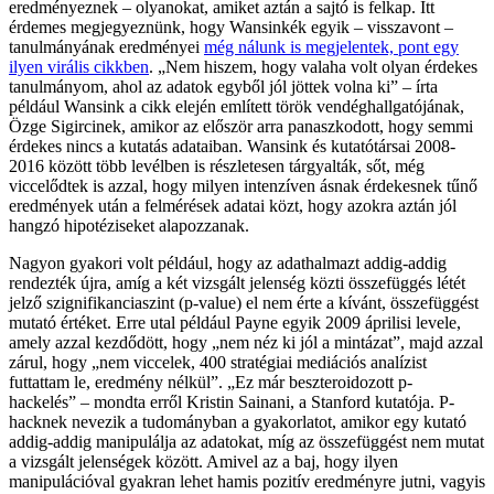
eredményeznek – olyanokat, amiket aztán a sajtó is felkap. Itt
érdemes megjegyeznünk, hogy Wansinkék egyik – visszavont –
tanulmányának eredményei
még nálunk is megjelentek, pont egy
ilyen virális cikkben
. „Nem hiszem, hogy valaha volt olyan érdekes
tanulmányom, ahol az adatok egyből jól jöttek volna ki” – írta
például Wansink a cikk elején említett török vendéghallgatójának,
Özge Sigircinek, amikor az először arra panaszkodott, hogy semmi
érdekes nincs a kutatás adataiban. Wansink és kutatótársai 2008-
2016 között több levélben is részletesen tárgyalták, sőt, még
viccelődtek is azzal, hogy milyen intenzíven ásnak érdekesnek tűnő
eredmények után a felmérések adatai közt, hogy azokra aztán jól
hangzó hipotéziseket alapozzanak.
Nagyon gyakori volt például, hogy az adathalmazt addig-addig
rendezték újra, amíg a két vizsgált jelenség közti összefüggés létét
jelző szignifikanciaszint (p-value) el nem érte a kívánt, összefüggést
mutató értéket. Erre utal például Payne egyik 2009 áprilisi levele,
amely azzal kezdődött, hogy „nem néz ki jól a mintázat”, majd azzal
zárul, hogy „nem viccelek, 400 stratégiai mediációs analízist
futtattam le, eredmény nélkül”. „Ez már beszteroidozott p-
hackelés” – mondta erről Kristin Sainani, a Stanford kutatója. P-
hacknek nevezik a tudományban a gyakorlatot, amikor egy kutató
addig-addig manipulálja az adatokat, míg az összefüggést nem mutat
a vizsgált jelenségek között. Amivel az a baj, hogy ilyen
manipulációval gyakran lehet hamis pozitív eredményre jutni, vagyis