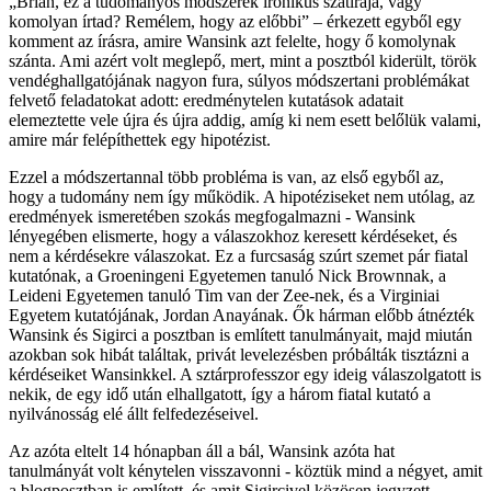
„Brian, ez a tudományos módszerek ironikus szatírája, vagy
komolyan írtad? Remélem, hogy az előbbi” – érkezett egyből egy
komment az írásra, amire Wansink azt felelte, hogy ő komolynak
szánta. Ami azért volt meglepő, mert, mint a posztból kiderült, török
vendéghallgatójának nagyon fura, súlyos módszertani problémákat
felvető feladatokat adott: eredménytelen kutatások adatait
elemeztette vele újra és újra addig, amíg ki nem esett belőlük valami,
amire már felépíthettek egy hipotézist.
Ezzel a módszertannal több probléma is van, az első egyből az,
hogy a tudomány nem így működik. A hipotéziseket nem utólag, az
eredmények ismeretében szokás megfogalmazni - Wansink
lényegében elismerte, hogy a válaszokhoz keresett kérdéseket, és
nem a kérdésekre válaszokat. Ez a furcsaság szúrt szemet pár fiatal
kutatónak, a Groeningeni Egyetemen tanuló Nick Brownnak, a
Leideni Egyetemen tanuló Tim van der Zee-nek, és a Virginiai
Egyetem kutatójának, Jordan Anayának. Ők hárman előbb átnézték
Wansink és Sigirci a posztban is említett tanulmányait, majd miután
azokban sok hibát találtak, privát levelezésben próbálták tisztázni a
kérdéseiket Wansinkkel. A sztárprofesszor egy ideig válaszolgatott is
nekik, de egy idő után elhallgatott, így a három fiatal kutató a
nyilvánosság elé állt felfedezéseivel.
Az azóta eltelt 14 hónapban áll a bál, Wansink azóta hat
tanulmányát volt kénytelen visszavonni - köztük mind a négyet, amit
a blogposztban is említett, és amit Sigircivel közösen jegyzett -,