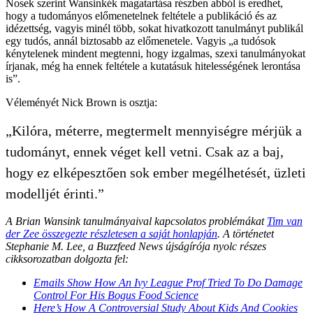
Nosek szerint Wansinkék magatartása részben abból is eredhet,
hogy a tudományos előmenetelnek feltétele a publikáció és az
idézettség, vagyis minél több, sokat hivatkozott tanulmányt publikál
egy tudós, annál biztosabb az előmenetele. Vagyis „a tudósok
kénytelenek mindent megtenni, hogy izgalmas, szexi tanulmányokat
írjanak, még ha ennek feltétele a kutatásuk hitelességének lerontása
is”.
Véleményét Nick Brown is osztja:
„Kilóra, méterre, megtermelt mennyiségre mérjük a
tudományt, ennek véget kell vetni. Csak az a baj,
hogy ez elképesztően sok ember megélhetését, üzleti
modelljét érinti.”
A Brian Wansink tanulmányaival kapcsolatos problémákat
Tim van
der Zee összegezte részletesen a saját honlapján
. A történetet
Stephanie M. Lee, a Buzzfeed News újságírója nyolc részes
cikksorozatban dolgozta fel:
Emails Show How An Ivy League Prof Tried To Do Damage
Control For His Bogus Food Science
Here’s How A Controversial Study About Kids And Cookies