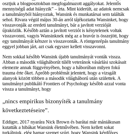
osztjuk a blogposztokban megfogalmazott aggályokat. Jelentős
mennyiségű adat hiányzik” – írta. Mint kiderült, az adatok nemcsak
a tanulmányból hiányoztak, Wansink és munkatársai sem találták
sehol. Rivara végül május 30-án arról tájékoztatta Wansinket, hogy
visszavonják az eredeti tanulmányt, bár a javított verzióját
újraközlik. Később aztán a javított verziót is kénytelenek voltak
visszavonni, vagyis Wansinknek még az a bravúr is összejött, hogy
egy tanulmányát kétszer is visszavonták. A röntgenrépás tanulmány
eggyel jobban járt, azt csak egyszer kellett visszavonni.
Nem sokkal később Wansink újabb tanulmányát vonták vissza.
Abban a második világháborút túlélt veteránok vásárlási szokásait
elemezte annak függvényében, hogy a háborúban milyen fokú
trauma érte őket. Apróbb problémát jelentett, hogy a vizsgált
alanyok között többen a második világháború után születtek. A
tanulmányt publikáló Frontiers of Psychology később azzal vonta
vissza a tanulmányt, hogy
„nincs empirikus bizonyíték a tanulmány
következtetéseire”.
Eddigre, 2017 nyarára Nick Brown és barátai már mániákusan
kutatták a hibákat Wansink életművében. Nem kellett sokat
turkálniuk, elég hamar szemet szúrt, hogy Wansink kérdőíves