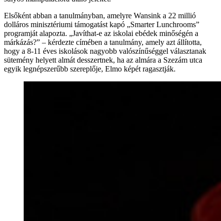
Elsőként abban a tanulmányban, amelyre Wansink a 22 millió
dolláros minisztériumi támogatást kapó „Smarter Lunchrooms”
programját alapozta. „Javíthat-e az iskolai ebédek minőségén a
márkázás?” – kérdezte címében a tanulmány, amely azt állította,
hogy a 8-11 éves iskolások nagyobb valószínűséggel választanak
sütemény helyett almát desszertnek, ha az almára a Szezám utca
egyik legnépszerűbb szereplője, Elmo képét ragasztják.