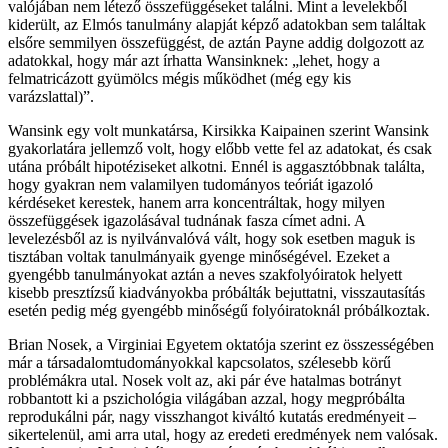
valójában nem létező összefüggéseket találni. Mint a levelekből
kiderült, az Elmós tanulmány alapját képző adatokban sem találtak
elsőre semmilyen összefüggést, de aztán Payne addig dolgozott az
adatokkal, hogy már azt írhatta Wansinknek: „lehet, hogy a
felmatricázott gyümölcs mégis működhet (még egy kis
varázslattal)”.
Wansink egy volt munkatársa, Kirsikka Kaipainen szerint Wansink
gyakorlatára jellemző volt, hogy előbb vette fel az adatokat, és csak
utána próbált hipotéziseket alkotni. Ennél is aggasztóbbnak találta,
hogy gyakran nem valamilyen tudományos teóriát igazoló
kérdéseket kerestek, hanem arra koncentráltak, hogy milyen
összefüggések igazolásával tudnának fasza címet adni. A
levelezésből az is nyilvánvalóvá vált, hogy sok esetben maguk is
tisztában voltak tanulmányaik gyenge minőségével. Ezeket a
gyengébb tanulmányokat aztán a neves szakfolyóiratok helyett
kisebb presztízsű kiadványokba próbálták bejuttatni, visszautasítás
esetén pedig még gyengébb minőségű folyóiratoknál próbálkoztak.
Brian Nosek, a Virginiai Egyetem oktatója szerint ez összességében
már a társadalomtudományokkal kapcsolatos, szélesebb körű
problémákra utal. Nosek volt az, aki pár éve hatalmas botrányt
robbantott ki a pszichológia világában azzal, hogy megpróbálta
reprodukálni pár, nagy visszhangot kiváltó kutatás eredményeit –
sikertelenül, ami arra utal, hogy az eredeti eredmények nem valósak.