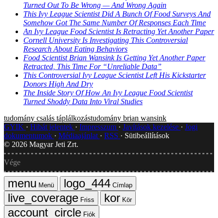
Turned Out To Be Wrong — And Wrong Again
This Ivy League Scientist Did A Bunch Of Food Surveys And
Somehow Got The Same Number Of Responses Each Time
An Ivy League Food Scientist Is Retracting Yet Another Paper
Cornell University Is Investigating This Controversial
Research About Eating Behaviors
Food Scientist Brian Wansink Is Getting Yet Another Paper
Retracted, This Time For “Unreliable Data”
This Controversial Ivy League Scientist Left His Kickstarter
Donors High And Dry
The Inside Story Of How An Ivy League Food Scientist
Turned Shoddy Data Into Viral Studies
tudomány
csalás
táplálkozástudomány
brian wansink
GYIK
Hibát jelentek
Impresszum
Javítások kezelése
Jogi
dokumentumok
Médiaajánlat
RSS
Sütibeállítások
©
2026
Magyar Jeti Zrt.
Vége
Menü
Címlap
Friss
Kör
Fiók