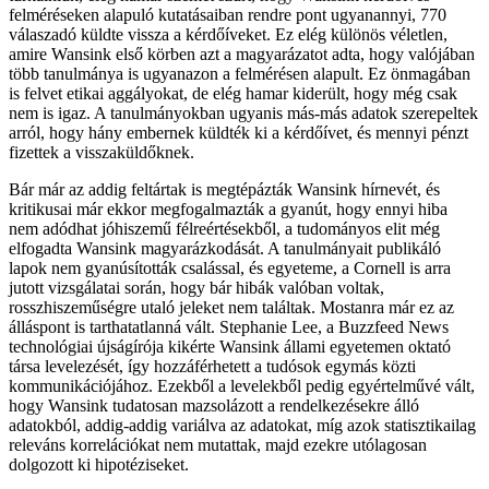
felméréseken alapuló kutatásaiban rendre pont ugyanannyi, 770
válaszadó küldte vissza a kérdőíveket. Ez elég különös véletlen,
amire Wansink első körben azt a magyarázatot adta, hogy valójában
több tanulmánya is ugyanazon a felmérésen alapult. Ez önmagában
is felvet etikai aggályokat, de elég hamar kiderült, hogy még csak
nem is igaz. A tanulmányokban ugyanis más-más adatok szerepeltek
arról, hogy hány embernek küldték ki a kérdőívet, és mennyi pénzt
fizettek a visszaküldőknek.
Bár már az addig feltártak is megtépázták Wansink hírnevét, és
kritikusai már ekkor megfogalmazták a gyanút, hogy ennyi hiba
nem adódhat jóhiszemű félreértésekből, a tudományos elit még
elfogadta Wansink magyarázkodását. A tanulmányait publikáló
lapok nem gyanúsították csalással, és egyeteme, a Cornell is arra
jutott vizsgálatai során, hogy bár hibák valóban voltak,
rosszhiszeműségre utaló jeleket nem találtak. Mostanra már ez az
álláspont is tarthatatlanná vált. Stephanie Lee, a Buzzfeed News
technológiai újságírója kikérte Wansink állami egyetemen oktató
társa levelezését, így hozzáférhetett a tudósok egymás közti
kommunikációjához. Ezekből a levelekből pedig egyértelművé vált,
hogy Wansink tudatosan mazsolázott a rendelkezésekre álló
adatokból, addig-addig variálva az adatokat, míg azok statisztikailag
releváns korrelációkat nem mutattak, majd ezekre utólagosan
dolgozott ki hipotéziseket.