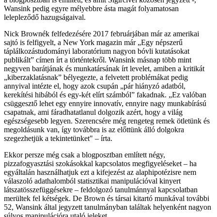
Wansink pedig egyre mélyebbre ásta magát folyamatosan
lelepleződő hazugságaival.
Nick Brownék felfedezésére 2017 februárjában már az amerikai
sajtó is felfigyelt, a New York magazin már „Egy népszerű
táplálkozástudományi laboratórium nagyon bóvli kutatásokat
publikált” címen írt a történtekről. Wansink másnap több mint
negyven barátjának és munkatársának írt levelet, amiben a kritikát
„kiberzaklatásnak” bélyegezte, a felvetett problémákat pedig
annyival intézte el, hogy azok csupán „pár hiányzó adatból,
kerekítési hibából és egy-két elírt számból” fakadnak. „Ez valóban
csüggesztő lehet egy ennyire innovatív, ennyire nagy munkabírású
csapatnak, ami fáradhatatlanul dolgozik azért, hogy a világ
egészségesebb legyen. Szerencsére még rengeteg remek ötletünk és
megoldásunk van, így továbbra is az előttünk álló dolgokra
szegezhetjük a tekintetünket" – írta.
Ekkor persze még csak a blogposztban említett négy,
pizzafogyasztási szokásokkal kapcsolatos megfigyeléseket – ha
egyáltalán használhatjuk ezt a kifejezést az alaphipotézisre nem
válaszoló adathalomból statisztikai manipulációval kinyert
látszatösszefüggésekre – feldolgozó tanulmánnyal kapcsolatban
merültek fel kétségek. De Brown és társai kitartó munkával további
52, Wansink által jegyzett tanulmányban találtak helyenként nagyon
súlyos manipulációra utaló jeleket.