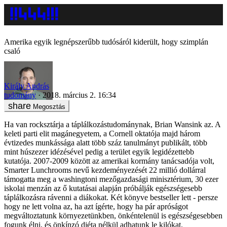
Amerika egyik legnépszerűbb tudósáról kiderült, hogy szimplán
csaló
Király András
tudomány
2018. március 2. 16:34
Megosztás
Ha van rocksztárja a táplálkozástudománynak, Brian Wansink az. A
keleti parti elit magánegyetem, a Cornell oktatója majd három
évtizedes munkássága alatt több száz tanulmányt publikált, több
mint húszezer idézésével pedig a terület egyik legidézettebb
kutatója. 2007-2009 között az amerikai kormány tanácsadója volt,
Smarter Lunchrooms nevű kezdeményezését 22 millió dollárral
támogatta meg a washingtoni mezőgazdasági minisztérium, 30 ezer
iskolai menzán az ő kutatásai alapján próbálják egészségesebb
táplálkozásra rávenni a diákokat. Két könyve bestseller lett - persze
hogy ne lett volna az, ha azt ígérte, hogy ha pár apróságot
megváltoztatunk környezetünkben, önkéntelenül is egészségesebben
fogunk élni, és önkínzó diéta nélkül adhatunk le kilókat.