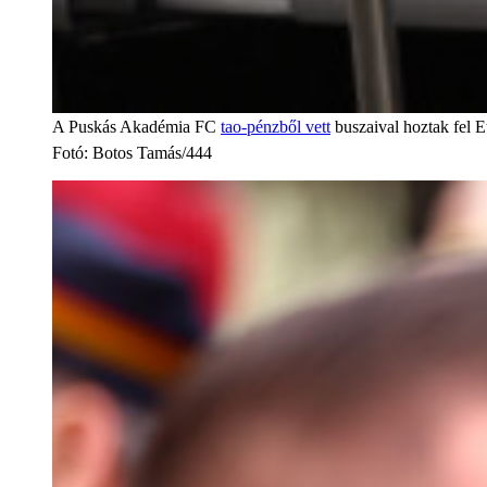
A Puskás Akadémia FC
tao-pénzből vett
buszaival hoztak fel E
Fotó
:
Botos Tamás/444