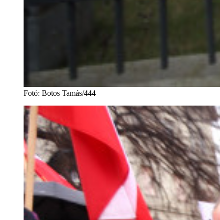
Fotó
:
Botos Tamás/444