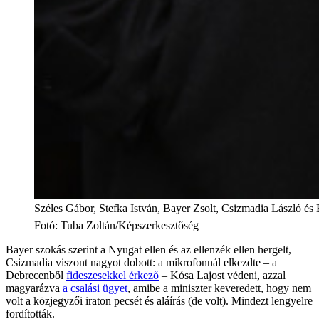
Széles Gábor, Stefka István, Bayer Zsolt, Csizmadia László és
Fotó
:
Tuba Zoltán/Képszerkesztőség
Bayer szokás szerint a Nyugat ellen és az ellenzék ellen hergelt,
Csizmadia viszont nagyot dobott: a mikrofonnál elkezdte – a
Debrecenből
fideszesekkel érkező
– Kósa Lajost védeni, azzal
magyarázva
a csalási ügyet
, amibe a miniszter keveredett, hogy nem
volt a közjegyzői iraton pecsét és aláírás (de volt). Mindezt lengyelre
fordították.