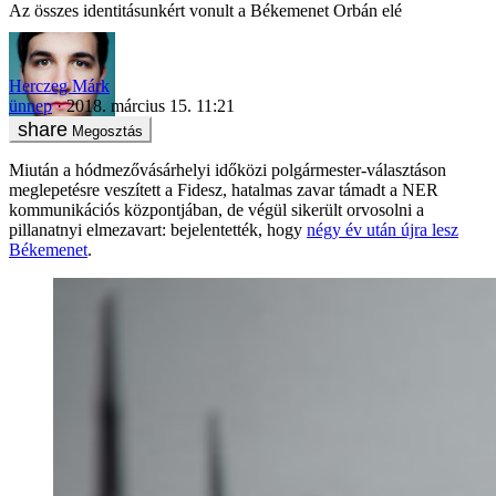
Az összes identitásunkért vonult a Békemenet Orbán elé
Herczeg Márk
ünnep
2018. március 15. 11:21
Megosztás
Miután a hódmezővásárhelyi időközi polgármester-választáson
meglepetésre veszített a Fidesz, hatalmas zavar támadt a NER
kommunikációs központjában, de végül sikerült orvosolni a
pillanatnyi elmezavart: bejelentették, hogy
négy év után újra lesz
Békemenet
.