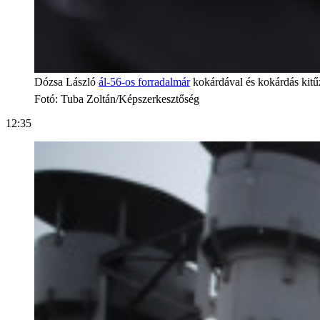
Dózsa László
ál-56-os forradalmár
kokárdával és kokárdás kit
Fotó
:
Tuba Zoltán/Képszerkesztőség
12:35