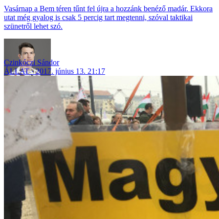
Vasárnap a Bem téren tűnt fel újra a hozzánk benéző madár. Ekkora
utat még gyalog is csak 5 percig tart megtenni, szóval taktikai
szünetről lehet szó.
Czinkóczi Sándor
ÁLLAT
2017. június 13. 21:17