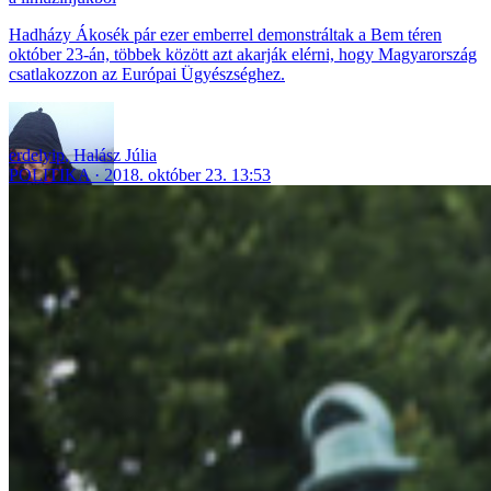
Hadházy Ákosék pár ezer emberrel demonstráltak a Bem téren
október 23-án, többek között azt akarják elérni, hogy Magyarország
csatlakozzon az Európai Ügyészséghez.
erdelyip
,
Halász Júlia
POLITIKA
2018. október 23. 13:53