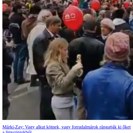
Márki-Zay: Vagy alkut kötnek, vagy forradalmárok rángatják ki őket
a limuzinjukból