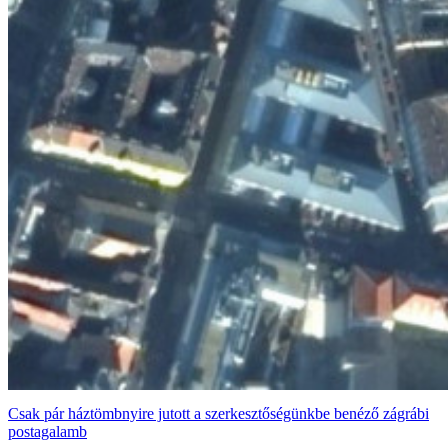
Csak pár háztömbnyire jutott a szerkesztőségünkbe benéző zágrábi
postagalamb