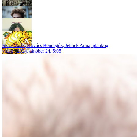
Szász Zsófi
,
Kovács Bendegúz
,
Jelinek Anna
,
plankog
video
2024. október 24. 5:05