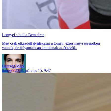
Lengyel a buli a Bem téren
Még csak elkezdett gyülekezni a tömeg, ezres nagyságrendben
vannak, de folyamatosan áramlanak az érkezők.
Herczeg Márk
ünnep
2018. március 15. 9:47