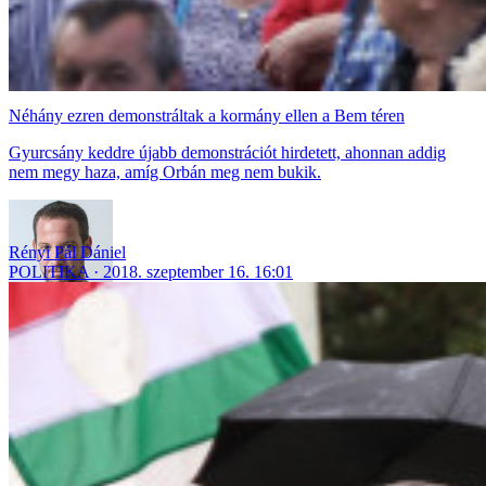
Néhány ezren demonstráltak a kormány ellen a Bem téren
Gyurcsány keddre újabb demonstrációt hirdetett, ahonnan addig
nem megy haza, amíg Orbán meg nem bukik.
Rényi Pál Dániel
POLITIKA
2018. szeptember 16. 16:01