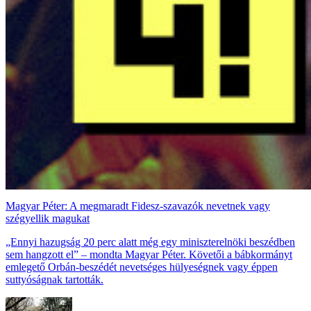
Magyar Péter: A megmaradt Fidesz-szavazók nevetnek vagy
szégyellik magukat
„Ennyi hazugság 20 perc alatt még egy miniszterelnöki beszédben
sem hangzott el” – mondta Magyar Péter. Követői a bábkormányt
emlegető Orbán-beszédét nevetséges hülyeségnek vagy éppen
suttyóságnak tartották.