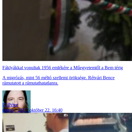
Fáklyákkal vonultak 1956 emlékére a Műegyetemtől a Bem térig
A migrózás, mint 56 méltó szellemi öröksége. Rétvári Bence
rámutatott a rámutathatatlanra.
Uj Péter
ünnep
2017. október 22. 16:40