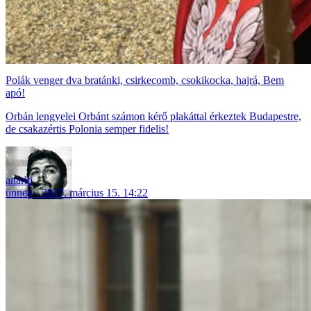
Polák venger dva bratánki, csirkecomb, csokikocka, hajrá, Bem
apó!
Orbán lengyelei Orbánt számon kérő plakáttal érkeztek Budapestre,
de csakazértis Polonia semper fidelis!
anarki
ünnep
2017. március 15. 14:22