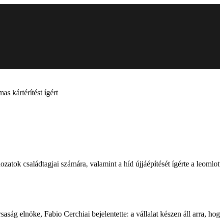
as kártérítést ígért
dozatok családtagjai számára, valamint a híd újjáépítését ígérte a leomlo
rsaság elnöke, Fabio Cerchiai bejelentette: a vállalat készen áll arra, ho