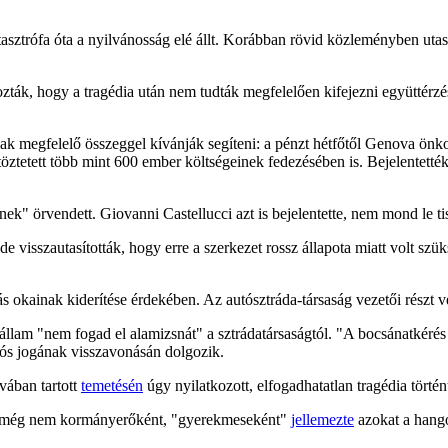
tasztrófa óta a nyilvánosság elé állt. Korábban rövid közleményben utas
zták, hogy a tragédia után nem tudták megfelelően kifejezni együttérzésü
ntnak megfelelő összeggel kívánják segíteni: a pénzt hétfőtől Genova ön
töztetett több mint 600 ember költségeinek fedezésében is. Bejelentetté
égnek" örvendett. Giovanni Castellucci azt is bejelentette, nem mond le ti
e visszautasították, hogy erre a szerkezet rossz állapota miatt volt szük
 okainak kiderítése érdekében. Az autósztráda-társaság vezetői részt v
állam "nem fogad el alamizsnát" a sztrádatársaságtól. "A bocsánatkérés ke
iós jogának visszavonásán dolgozik.
vában tartott
temetésén
úgy nyilatkozott, elfogadhatatlan tragédia történ
 még nem kormányerőként, "gyerekmeseként"
jellemezte
azokat a hango