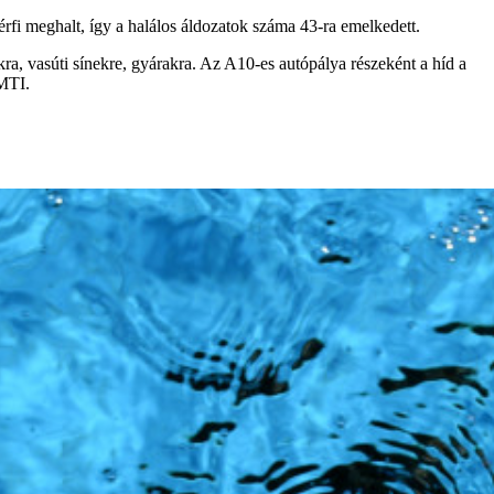
férfi meghalt, így a halálos áldozatok száma 43-ra emelkedett.
a, vasúti sínekre, gyárakra. Az A10-es autópálya részeként a híd a
 MTI.