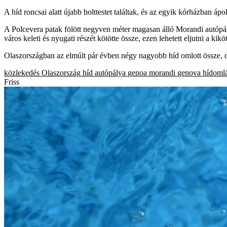
A híd roncsai alatt újabb holttestet találtak, és az egyik kórházban á
A Polcevera patak fölött negyven méter magasan álló Morandi autópál
város keleti és nyugati részét kötötte össze, ezen lehetett eljutni a 
Olaszországban az elmúlt pár évben négy nagyobb híd omlott össze, 
közlekedés
Olaszország
híd
autópálya
genoa
morandi
genova
hídoml
Friss