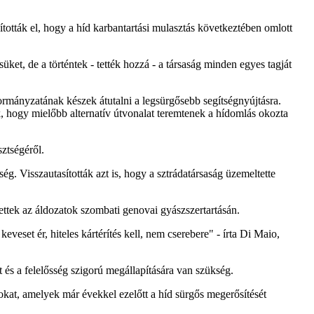
ították el, hogy a híd karbantartási mulasztás következtében omlott
ket, de a történtek - tették hozzá - a társaság minden egyes tagját
kormányzatának készek átutalni a legsürgősebb segítségnyújtásra.
k, hogy mielőbb alternatív útvonalat teremtenek a hídomlás okozta
sztségéről.
ség. Visszautasították azt is, hogy a sztrádatársaság üzemeltette
ettek az áldozatok szombati genovai gyászszertartásán.
veset ér, hiteles kártérítés kell, nem cserebere" - írta Di Maio,
t és a felelősség szigorú megállapítására van szükség.
kat, amelyek már évekkel ezelőtt a híd sürgős megerősítését