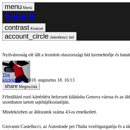
Menü
Kinézet
Jelentkezz be!
Nyilvánosság elé állt a leomlott olaszországi híd üzemeltetője és hatalm
Tbg
közlekedés
2018. augusztus 18. 16:13
Megosztás
Félmilliárd euró kártérítést helyezett kilátásba Genova városa és az ál
szombaton tartott sajtótájékoztatóján.
Mindeközben az áldozatok száma 43-ra emelkedett.
Giovanni Castellucci, az Autostrade per l'Italia vezérigazgatója és a tá