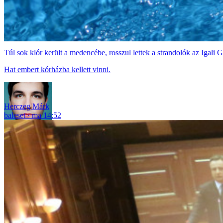
Túl sok klór került a medencébe, rosszul lettek a strandolók az Igali
Hat embert kórházba kellett vinni.
Herczeg Márk
baleset
ma 14:52