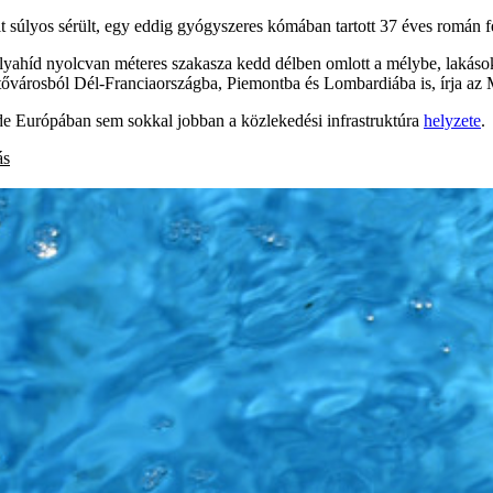
polt súlyos sérült, egy eddig gyógyszeres kómában tartott 37 éves román 
yahíd nyolcvan méteres szakasza kedd délben omlott a mélybe, lakásokr
kikötővárosból Dél-Franciaországba, Piemontba és Lombardiába is, írja az
de Európában sem sokkal jobban a közlekedési infrastruktúra
helyzete
.
ás