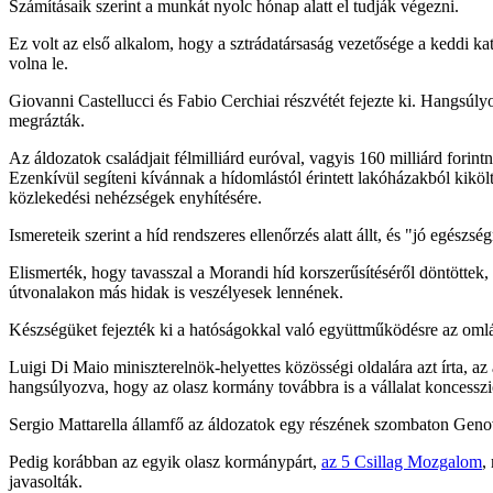
Számításaik szerint a munkát nyolc hónap alatt el tudják végezni.
Ez volt az első alkalom, hogy a sztrádatársaság vezetősége a keddi ka
volna le.
Giovanni Castellucci és Fabio Cerchiai részvétét fejezte ki. Hangsúlyo
megrázták.
Az áldozatok családjait félmilliárd euróval, vagyis 160 milliárd fori
Ezenkívül segíteni kívánnak a hídomlástól érintett lakóházakból kiköl
közlekedési nehézségek enyhítésére.
Ismereteik szerint a híd rendszeres ellenőrzés alatt állt, és "jó egészs
Elismerték, hogy tavasszal a Morandi híd korszerűsítéséről döntöttek, d
útvonalakon más hidak is veszélyesek lennének.
Készségüket fejezték ki a hatóságokkal való együttműködésre az omlás
Luigi Di Maio miniszterelnök-helyettes közösségi oldalára azt írta, az 
hangsúlyozva, hogy az olasz kormány továbbra is a vállalat koncessz
Sergio Mattarella államfő az áldozatok egy részének szombaton Geno
Pedig korábban az egyik olasz kormánypárt,
az 5 Csillag Mozgalom
,
javasolták.