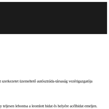
tt szerkezetet üzemeltető autósztráda-társaság vezérigazgatója
gy teljesen lebontsa a leomlott hidat és helyére acélhidat emeljen.