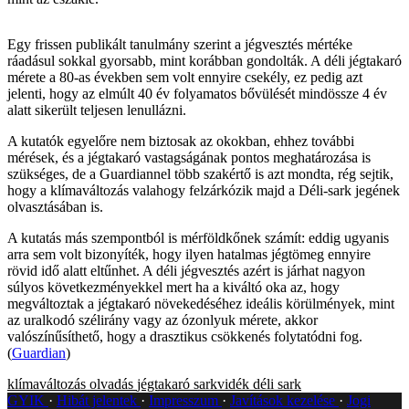
Egy frissen publikált tanulmány szerint a jégvesztés mértéke
ráadásul sokkal gyorsabb, mint korábban gondolták. A déli jégtakaró
mérete a 80-as években sem volt ennyire csekély, ez pedig azt
jelenti, hogy az elmúlt 40 év folyamatos bővülését mindössze 4 év
alatt sikerült teljesen lenullázni.
A kutatók egyelőre nem biztosak az okokban, ehhez további
mérések, és a jégtakaró vastagságának pontos meghatározása is
szükséges, de a Guardiannel több szakértő is azt mondta, rég sejtik,
hogy a klímaváltozás valahogy felzárkózik majd a Déli-sark jegének
olvasztásában is.
A kutatás más szempontból is mérföldkőnek számít: eddig ugyanis
arra sem volt bizonyíték, hogy ilyen hatalmas jégtömeg ennyire
rövid idő alatt eltűnhet. A déli jégvesztés azért is járhat nagyon
súlyos következményekkel mert ha a kiváltó oka az, hogy
megváltoztak a jégtakaró növekedéséhez ideális körülmények, mint
az uralkodó szélirány vagy az ózonlyuk mérete, akkor
valószínűsíthető, hogy a drasztikus csökkenés folytatódni fog.
(
Guardian
)
klímaváltozás
olvadás
jégtakaró
sarkvidék
déli sark
GYIK
Hibát jelentek
Impresszum
Javítások kezelése
Jogi