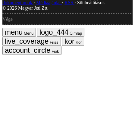
dokumentumok
Médiaajánlat
RSS
Sütibeállítások
©
2026
Magyar Jeti Zrt.
Vége
Menü
Címlap
Friss
Kör
Fiók