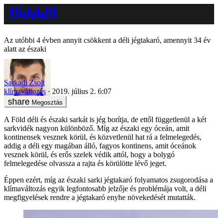
Az utóbbi 4 évben annyit csökkent a déli jégtakaró, amennyit 34 év
alatt az északi
Sarkadi Zsolt
klímaváltozás
2019. július 2. 6:07
Megosztás
A Föld déli és északi sarkát is jég borítja, de ettől függetlenül a két
sarkvidék nagyon különböző. Míg az északi egy óceán, amit
kontinensek vesznek körül, és közvetlenül hat rá a felmelegedés,
addig a déli egy magában álló, fagyos kontinens, amit óceánok
vesznek körül, és erős szelek védik attól, hogy a bolygó
felmelegedése olvassza a rajta és körülötte lévő jeget.
Éppen ezért, míg az északi sarki jégtakaró folyamatos zsugorodása a
klímaváltozás egyik legfontosabb jelzője és problémája volt, a déli
megfigyelések rendre a jégtakaró enyhe növekedését mutatták.