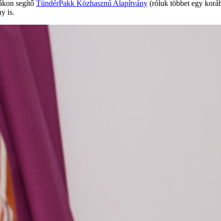
yákon segítő
TündérPakk Közhasznú Alapítvány
(róluk többet egy korá
y is.