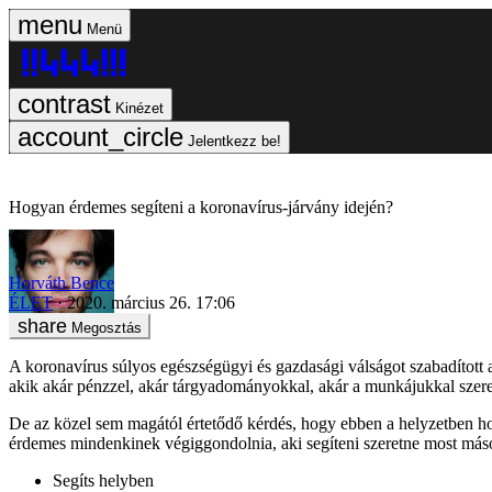
Menü
Kinézet
Jelentkezz be!
Hogyan érdemes segíteni a koronavírus-járvány idején?
Horváth Bence
ÉLET
2020. március 26. 17:06
Megosztás
A koronavírus súlyos egészségügyi és gazdasági válságot szabadított a
akik akár pénzzel, akár tárgyadományokkal, akár a munkájukkal szere
De az közel sem magától értetődő kérdés, hogy ebben a helyzetben hog
érdemes mindenkinek végiggondolnia, aki segíteni szeretne most má
Segíts helyben