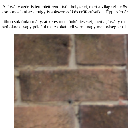
A járvány azért is teremtett rendkívüli helyzetet, mert a világ szinte 
csoportosítani az amúgy is sokszor szűkös erőforrásaikat. Épp ezért é
Itthon sok önkormányzat keres most önkénteseket, mert a járvány miat
szülőknek, vagy például maszkokat kell varrni nagy mennyiségben. Il