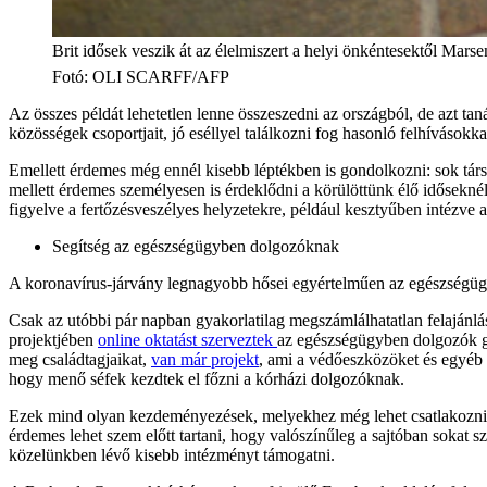
Brit idősek veszik át az élelmiszert a helyi önkéntesektől Mar
Fotó
:
OLI SCARFF/AFP
Az összes példát lehetetlen lenne összeszedni az országból, de azt tan
közösségek csoportjait, jó eséllyel találkozni fog hasonló felhívásokka
Emellett érdemes még ennél kisebb léptékben is gondolkozni: sok társa
mellett érdemes személyesen is érdeklődni a körülöttünk élő időseknél
figyelve a fertőzésveszélyes helyzetekre, például kesztyűben intézve a 
Segítség az egészségügyben dolgozóknak
A koronavírus-járvány legnagyobb hősei egyértelműen az egészségügy
Csak az utóbbi pár napban gyakorlatilag megszámlálhatatlan felajánl
projektjében
online oktatást szerveztek
az egészségügyben dolgozók g
meg családtagjaikat,
van már projekt
, ami a védőeszközöket és egyéb 
hogy menő séfek kezdtek el főzni a kórházi dolgozóknak.
Ezek mind olyan kezdeményezések, melyekhez még lehet csatlakozni, h
érdemes lehet szem előtt tartani, hogy valószínűleg a sajtóban sokat s
közelünkben lévő kisebb intézményt támogatni.