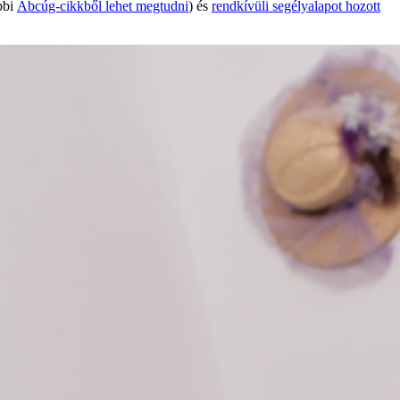
bbi
Abcúg-cikkből lehet megtudni
) és
rendkívüli segélyalapot hozott