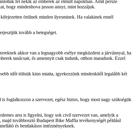
nlottak fel nekik az emberek az elmúlt napokban. Amit persze
ázat, hogy mindenhova jusson annyi, mint hozzájuk.
an kifejezetten örülnek minden ilyesminek. Ha valakinek ennél
erjesztjük tovább a betegséget.
zereknek akkor van a legnagyobb esélye megküzdeni a járvánnyal, ha
emberek tanácsait, és amennyit csak tudunk, otthon maradunk. Ezzel
sebb időt töltsük kinn miatta, igyekezzünk mindenkitől legalább két
 is foglalkozzon a szervezet, egész biztos, hogy most nagy szükségük
demes arra is figyelni, hogy sok civil szervezet van, amelyik a
, majd továbbosztó Budapest Bike Maffia tevékenységét például
alanellátó és bentlakásos intézményeknek.