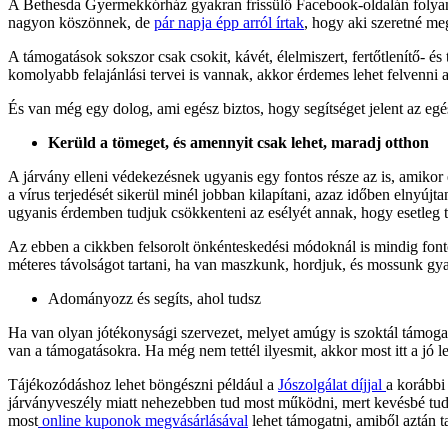
A Bethesda Gyermekkórház gyakran frissülő Facebook-oldalán folyamat
nagyon köszönnek, de
pár napja épp arról írtak
, hogy aki szeretné me
A támogatások sokszor csak csokit, kávét, élelmiszert, fertőtlenítő- é
komolyabb felajánlási tervei is vannak, akkor érdemes lehet felvenni
És van még egy dolog, ami egész biztos, hogy segítséget jelent az egé
Kerüld a tömeget, és amennyit csak lehet, maradj otthon
A járvány elleni védekezésnek ugyanis egy fontos része az is, amiko
a vírus terjedését sikerül minél jobban kilapítani, azaz időben elnyú
ugyanis érdemben tudjuk csökkenteni az esélyét annak, hogy esetleg 
Az ebben a cikkben felsorolt önkénteskedési módoknál is mindig fonto
méteres távolságot tartani, ha van maszkunk, hordjuk, és mossunk gy
Adományozz és segíts, ahol tudsz
Ha van olyan jótékonysági szervezet, melyet amúgy is szoktál támoga
van a támogatásokra. Ha még nem tettél ilyesmit, akkor most itt a jó 
Tájékozódáshoz lehet böngészni például a
Jószolgálat díjjal
a korábbi
járványveszély miatt nehezebben tud most működni, mert kevésbé tud
most
online kuponok megvásárlásával
lehet támogatni, amiből aztán t