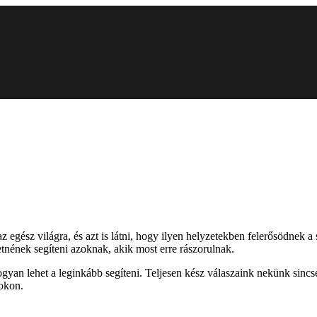
z egész világra, és azt is látni, hogy ilyen helyzetekben felerősödnek 
tnének segíteni azoknak, akik most erre rászorulnak.
yan lehet a leginkább segíteni. Teljesen kész válaszaink nekünk sincs
sokon.