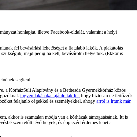
rmányzat honlapját, illetve Facebook-oldalát, valamint a helyi
anak fel bevásárlási lehetőséget a fiatalabb lakók. A plakátolás
 szükségük, majd pedig ha kell, bevásárolni helyettük. (Ekkor is
etnének segíteni.
lítve, a KórházSuli Alapítvány és a Bethesda Gyermekkórház közös
olgozóknak
ingyen lakásokat ajánlottak fel
, hogy biztosan ne fertőzzék
közöket felajánló cégekkel és személyekkel, ahogy
arról is írtunk már
,
m, akkor is számtalan módja van a kórházak támogatásának. Itt is
evésbé szem előtt lévő helyek, és épp ezért érdemes lehet a