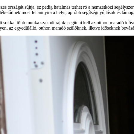
összes országát sújtja, ez pedig hatalmas terhet ró a nemzetközi segélysz
rtékelődnek most fel annyira a helyi, apróbb segítségnyújtások és támo
t sokkal több munka szakadt rájuk: segíteni kell az otthon maradó idős
yen, az egyedülálló, otthon maradó szülőknek, illetve időseknek bevás