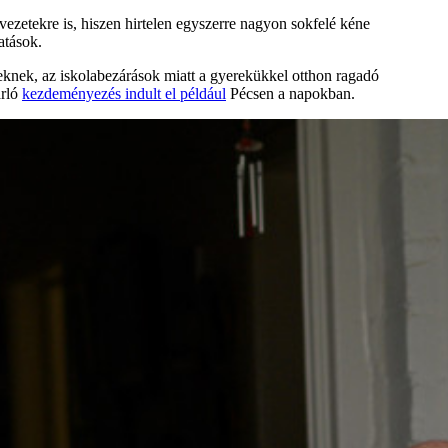
ervezetekre is, hiszen hirtelen egyszerre nagyon sokfelé kéne
gatások.
eknek, az iskolabezárások miatt a gyerekükkel otthon ragadó
árló
kezdeményezés indult el például
Pécsen a napokban.