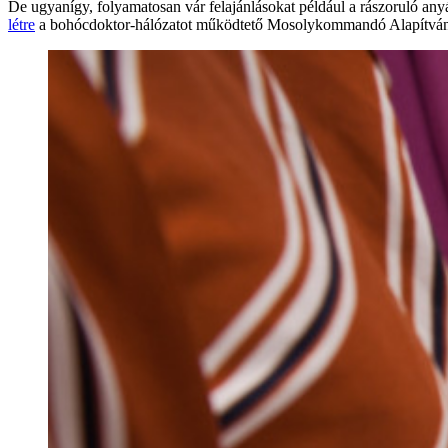
De ugyanígy, folyamatosan vár felajánlásokat például a rászoruló an
létre
a bohócdoktor-hálózatot működtető Mosolykommandó Alapítván