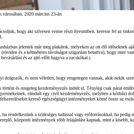
sen városában, 2020 március 23-án
ácsoljuk, hogy aki szívesen venne részt ilyesmiben, keresse fel az önko
l.
sházban jelentek már meg plakátok, melyeken az ott élő időseknek ajánl
 (röviden és a kétméteres távolságot szigorúan betartva), hogy mire van
bevásárlást és az ajtó előtt hagyva a zacskókat.)
i dolgozók, és nem véletlen, hogy rengetegen vannak, akik nekik szer
ás történt és rengeteg kezdeményezés indult el. Tényleg csak párat em
yermekeinek, elindult egy civil kezdeményezés, melyben a kórházi d
felszereléseket kereső egészségügyi intézményeket kötné össze az esz
a rendelkezünk a szükséges tudással vagy erőforrásokkal, ha pedig ne
zereplő, központi intézmények több felajánlást kapnak, mint a kisebb, k