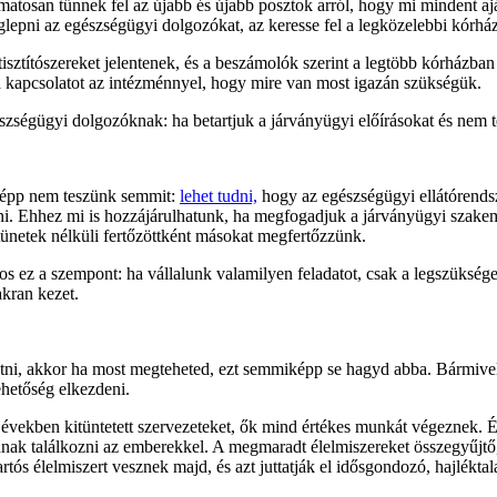
osan tűnnek fel az újabb és újabb posztok arról, hogy mi mindent ajá
glepni az egészségügyi dolgozókat, az keresse fel a legközelebbi kórh
s tisztítószereket jelentenek, és a beszámolók szerint a legtöbb kórházb
 a kapcsolatot az intézménnyel, hogy mire van most igazán szükségük.
szségügyi dolgozóknak: ha betartjuk a járványügyi előírásokat és nem t
r épp nem teszünk semmit:
lehet tudni,
hogy az egészségügyi ellátórends
jtani. Ehhez mi is hozzájárulhatunk, ha megfogadjuk a járványügyi szak
tünetek nélküli fertőzöttként másokat megfertőzzünk.
s ez a szempont: ha vállalunk valamilyen feladatot, csak a legszüksége
akran kezet.
tni, akkor ha most megteheted, ezt semmiképp se hagyd abba. Bármivel
lehetőség elkezdeni.
 években kitüntetett szervezeteket, ők mind értékes munkát végeznek. Ér
nak találkozni az emberekkel. A megmaradt élelmiszereket összegyűjtő
artós élelmiszert vesznek majd, és azt juttatják el idősgondozó, hajlékt