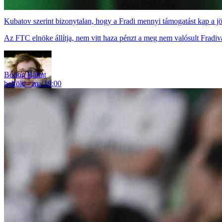
Kubatov szerint bizonytalan, hogy a Fradi mennyi támogatást kap a j
Az FTC elnöke állítja, nem vitt haza pénzt a meg nem valósult Fradivá
Bódog Bálint
belföld
ma 19:00