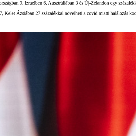
országban 9, Izraelben 6, Ausztráliában 3 és Új-Zélandon egy százalék
Kelet-Ázsiában 27 százalékkal növelheti a covid miatti halálozás koc