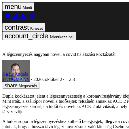
Menü
Kinézet
Jelentkezz be!
A légszennyezés nagyban növeli a covid halálozási kockázatát
Király András
TUDOMÁNY
2020. október 27. 12:31
Megosztás
Dupla kockázatot jelent a légszennyezettség a koronavírusjárvány id
Mint írták, a szállópor növeli a tüdősejtek felszínén annak az ACE-2 
légszennyezés károsítja a tüdőt és növeli az ACE-2 aktivitását, amel
társszerzője.
A tudóscsoport a légszennyezéshez köthető betegségek, illegve a covi
jutottak, hogy a hosszú távú légszennyezésnek való kitettség Cseho