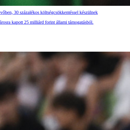
övőben, 30 százalékos költségcsökkentéssel készülnek
rosra kapott 25 milliárd forint állami támogatásból.