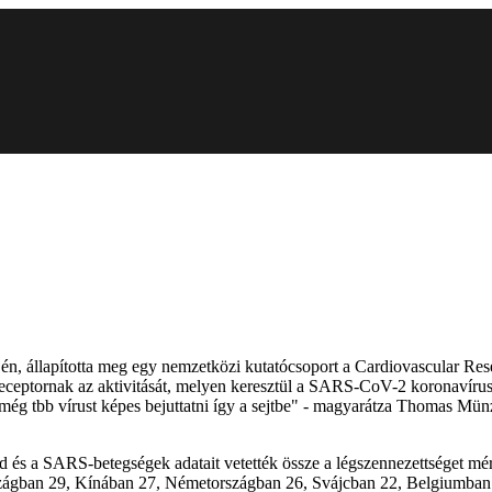
ején, állapította meg egy nemzetközi kutatócsoport a Cardiovascular 
receptornak az aktivitását, melyen keresztül a SARS-CoV-2 koronavírus 
y még tbb vírust képes bejuttatni így a sejtbe" - magyarátza Thomas M
d és a SARS-betegségek adatait vetették össze a légszennezettséget mér
rszágban 29, Kínában 27, Németországban 26, Svájcban 22, Belgiumban