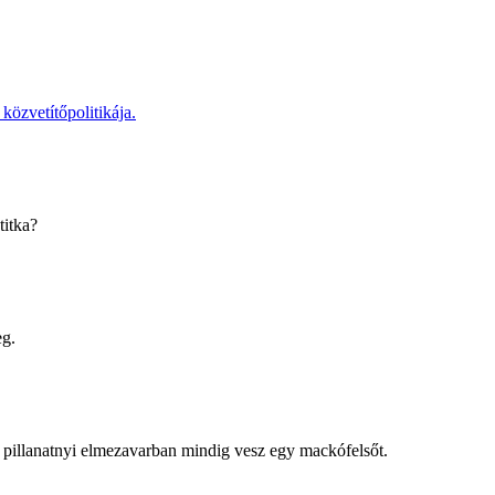
özvetítőpolitikája.
titka?
eg.
r pillanatnyi elmezavarban mindig vesz egy mackófelsőt.