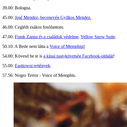
39.00: Bologna.
45.00:
José Mendez, becenevén Gyilkos Mendez.
46.00: Ceglédi zsákos fosófantom.
47.00:
Frank Zappa és a családok védelme
.
Yellow Snow Suite
.
50.10: A Bede nem látta a
Voice of Memphist!
54.00: Kövesd be te is
a kínai nagykövetség Facebook-oldalát
!
55.00:
Easttowni rejtények
.
57.56: Negro Terror - Voice of Memphis.