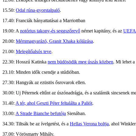
15.50:
Odal rúna-gyorstalpaló
.
17.40: Franciák hányattatásai a Marriottban
19.00: A
notórius takony-és seggszőrevő
német kapitány, és az
UEFA k
20.00:
Mémmagyarázó, Granit Xhaka kólázása
.
21.00:
Melegítőalsós teve
.
22.30: Hosszú Katinka
nem büdösödik meg úszás közben
. Mi lehet a 
23.10: Minden idők csendje a stúdióban.
27.30: Hangyák az ezüstös ősrovarok ellen.
30.00: Uj Péternek eltűnt az úszónadrágja, és a szalámik sincsenek m
31.40:
A tér, ahol Geszti Péter feltalálta a Paliót
.
33.00:
A Strade Bianche befutója
Sienában.
34.30: Tiltsák be az ívelgetést, és a
Hellas Verona boltja
, ahol Winkle
37.00: Vörösmarty Mihály.