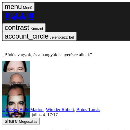
Menü
Kinézet
Jelentkezz be!
„Büdös vagyok, és a hangyák is nyerésre állnak”
Uj Péter
,
Bede Márton
,
Winkler Róbert
,
Botos Tamás
podcast
2021. július 4. 17:17
Megosztás