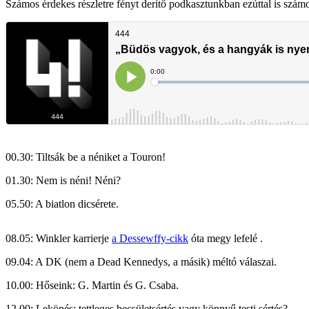
Számos érdekes részletre fényt derítő podkasztunkban ezúttal is szám
00.30: Tiltsák be a néniket a Touron!
01.30: Nem is néni! Néni?
05.50: A biatlon dicsérete.
08.05: Winkler karrierje
a Dessewffy-cikk
óta megy lefelé .
09.04: A DK (nem a Dead Kennedys, a másik) méltó válaszai.
10.00: Hőseink: G. Martin és G. Csaba.
12.00: Leköpés: tettleges becsületsértés vagy könnyű testi sértés?