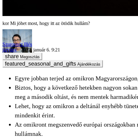
Mi jöhet most, hogy itt az ötödik hullám?
Szurovecz Illés
járvány
2022. január 6. 9:21
Megosztás
Ajándékozás
Egyre jobban terjed az omikron Magyarországon, 
Biztos, hogy a következő hetekben nagyon sokan 
meg a második oltást, és nem mentek harmadikér
Lehet, hogy az omikron a deltánál enyhébb tünete
mindenkit érint.
Az omikront megszenvedő európai országokban mer
hullámnak.