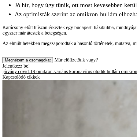
Jó hír, hogy úgy tűnik, ott most kevesebben kerü
Az optimisták szerint az omikron-hullám elhozha
Karácsony előtt húszan érkeztek egy budapesti házibuliba, mindnyája
egyszer már átestek a betegségen.
Az elmúlt hetekben megszaporodtak a hasonló történetek, mutatva, mi
Már előfizetőnk vagy?
Megnézem a csomagokat
Jelentkezz be!
járvány
covid-19
omikron-variáns
koronavírus
ötödik hullám
omikro
Kapcsolódó cikkek