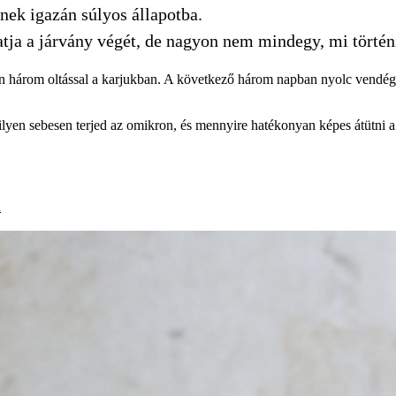
lnek igazán súlyos állapotba.
tja a járvány végét, de nagyon nem mindegy, mi történ
n három oltással a karjukban. A következő három napban nyolc vendégne
lyen sebesen terjed az omikron, és mennyire hatékonyan képes átütni a 
n