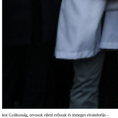
Gyilkosság, orvosok elleni erőszak és tömeges elvándorlás -