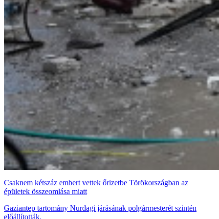
Csaknem kétszáz embert vettek őrizetbe Törökországban az
épületek összeomlása miatt
Gaziantep tartomány Nurdagi járásának polgármesterét szintén
előállították.