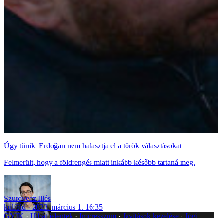
Úgy tűnik, Erdoğan nem halasztja el a török választásokat
Felmerült, hogy a földrengés miatt inkább később tartaná meg.
Szurovecz Illés
külföld
2023. március 1. 16:35
GYIK
Hibát jelentek
Impresszum
Javítások kezelése
Jogi