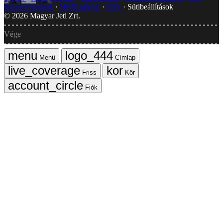
dokumentumok
Médiaajánlat
RSS
Sütibeállítások
©
2026
Magyar Jeti Zrt.
Vége
Menü
Címlap
Friss
Kör
Fiók