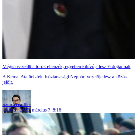
Mégis összeállt a török ellenzék, egyetlen kihívója lesz Erdoğannak
A Kemal Atatürk-féle Köztársasági Néppárt vezetője lesz a közös
jelölt.
Szurovecz Illés
külföld
2023. március 7. 8:16