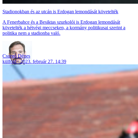
Stadionokban és az utcán is Erdogan lemondását követelték
A Fenerbahce és a Besiktas szurkolói is Erdogan lemondását
követelték a hétvégi meccseken, a kormány politikusai szerint a
politika nem a stadionba való.
Csurgó Dénes
külföld
2023. február 27. 14:39