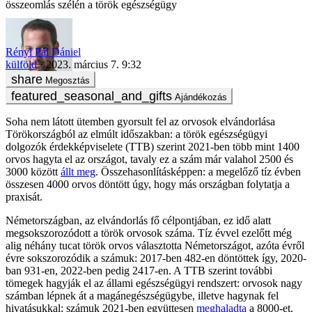
összeomlás szélén a török egészségügy
Rényi Pál Dániel
külföld
2023. március 7. 9:32
Megosztás
Ajándékozás
Soha nem látott ütemben gyorsult fel az orvosok elvándorlása
Törökországból az elmúlt időszakban: a török egészségügyi
dolgozók érdekképviselete (TTB) szerint 2021-ben több mint 1400
orvos hagyta el az országot, tavaly ez a szám már valahol 2500 és
3000 között
állt meg
. Összehasonlításképpen: a megelőző tíz évben
összesen 4000 orvos döntött úgy, hogy más országban folytatja a
praxisát.
Németországban, az elvándorlás fő célpontjában, ez idő alatt
megsokszorozódott a török orvosok száma. Tíz évvel ezelőtt még
alig néhány tucat török orvos választotta Németországot, azóta évről
évre sokszorozódik a számuk: 2017-ben 482-en döntöttek így, 2020-
ban 931-en, 2022-ben pedig 2417-en. A TTB szerint további
tömegek hagyják el az állami egészségügyi rendszert: orvosok nagy
számban lépnek át a magánegészségügybe, illetve hagynak fel
hivatásukkal; számuk 2021-ben együttesen
meghaladta
a 8000-et.