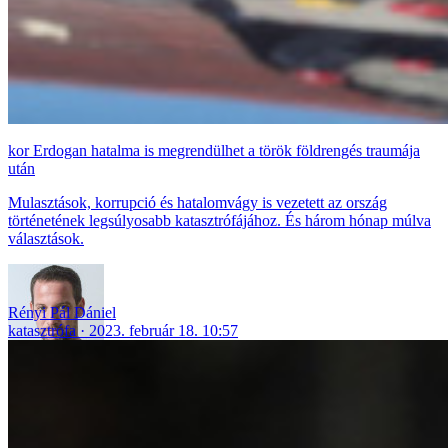
Erdogan hatalma is megrendülhet a török földrengés traumája
után
Mulasztások, korrupció és hatalomvágy is vezetett az ország
történetének legsúlyosabb katasztrófájához. És három hónap múlva
választások.
Rényi Pál Dániel
katasztrófa
2023. február 18. 10:57