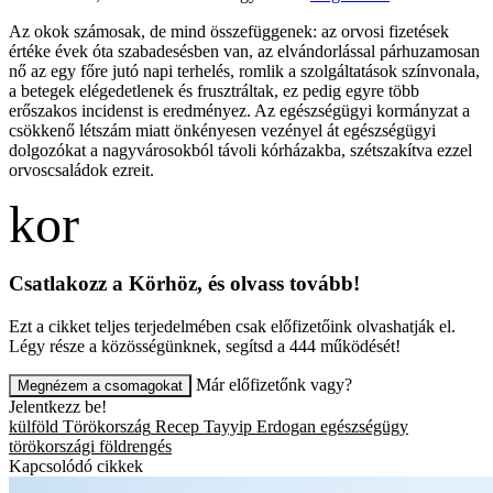
Az okok számosak, de mind összefüggenek: az orvosi fizetések
értéke évek óta szabadesésben van, az elvándorlással párhuzamosan
nő az egy főre jutó napi terhelés, romlik a szolgáltatások színvonala,
a betegek elégedetlenek és frusztráltak, ez pedig egyre több
erőszakos incidenst is eredményez. Az egészségügyi kormányzat a
csökkenő létszám miatt önkényesen vezényel át egészségügyi
dolgozókat a nagyvárosokból távoli kórházakba, szétszakítva ezzel
orvoscsaládok ezreit.
Csatlakozz a Körhöz, és olvass tovább!
Ezt a cikket teljes terjedelmében csak előfizetőink olvashatják el.
Légy része a közösségünknek, segítsd a 444 működését!
Már előfizetőnk vagy?
Megnézem a csomagokat
Jelentkezz be!
külföld
Törökország
Recep Tayyip Erdogan
egészségügy
törökországi földrengés
Kapcsolódó cikkek