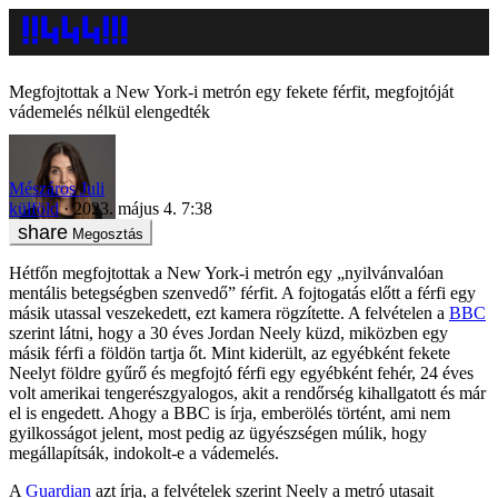
Megfojtottak a New York-i metrón egy fekete férfit, megfojtóját
vádemelés nélkül elengedték
Mészáros Juli
külföld
2023. május 4. 7:38
Megosztás
Hétfőn megfojtottak a New York-i metrón egy „nyilvánvalóan
mentális betegségben szenvedő” férfit. A fojtogatás előtt a férfi egy
másik utassal veszekedett, ezt kamera rögzítette. A felvételen a
BBC
szerint látni, hogy a 30 éves Jordan Neely küzd, miközben egy
másik férfi a földön tartja őt. Mint kiderült, az egyébként fekete
Neelyt földre gyűrő és megfojtó férfi egy egyébként fehér, 24 éves
volt amerikai tengerészgyalogos, akit a rendőrség kihallgatott és már
el is engedett. Ahogy a BBC is írja, emberölés történt, ami nem
gyilkosságot jelent, most pedig az ügyészségen múlik, hogy
megállapítsák, indokolt-e a vádemelés.
A
Guardian
azt írja, a felvételek szerint Neely a metró utasait