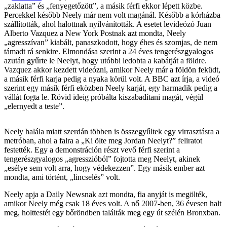
„zaklatta” és „fenyegetőzött”, a másik férfi ekkor lépett közbe.
Percekkel később Neely már nem volt magánál. Később a kórházba
szállították, ahol halottnak nyilvánították. A esetet levideózó Juan
Alberto Vazquez a New York Postnak azt mondta, Neely
„agresszívan” kiabált, panaszkodott, hogy éhes és szomjas, de nem
támadt rá senkire. Elmondása szerint a 24 éves tengerészgyalogos
azután gyűrte le Neelyt, hogy utóbbi ledobta a kabátját a földre.
Vazquez akkor kezdett videózni, amikor Neely már a földön feküdt,
a másik férfi karja pedig a nyaka körül volt. A BBC azt írja, a videó
szerint egy másik férfi eközben Neely karját, egy harmadik pedig a
vállát fogta le. Rövid ideig próbálta kiszabadítani magát, végül
„elernyedt a teste”.
Neely halála miatt szerdán többen is összegyűltek egy virrasztásra a
metróban, ahol a falra a „Ki ölte meg Jordan Neelyt?” feliratot
festették. Egy a demonstráción részt vevő férfi szerint a
tengerészgyalogos „agresszióból” fojtotta meg Neelyt, akinek
„esélye sem volt arra, hogy védekezzen”. Egy másik ember azt
mondta, ami történt, „lincselés” volt.
Neely apja a Daily Newsnak azt mondta, fia anyját is megölték,
amikor Neely még csak 18 éves volt. A nő 2007-ben, 36 évesen halt
meg, holttestét egy bőröndben találták meg egy út szélén Bronxban.