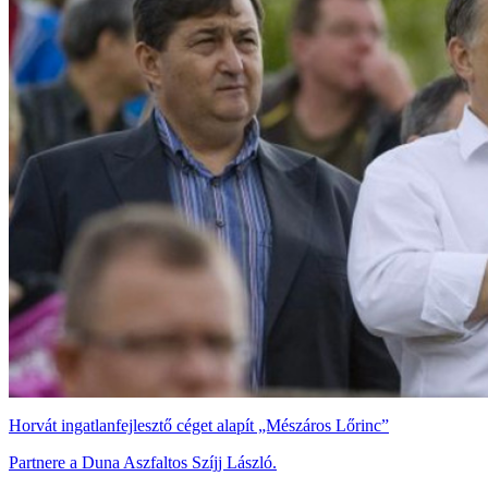
Horvát ingatlanfejlesztő céget alapít „Mészáros Lőrinc”
Partnere a Duna Aszfaltos Szíjj László.