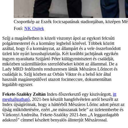
Csoportkép az Eszék focicsapatának stadionjában, középen Mész
Fotó
:
NK Osijek
Szíjj a magánéletben is közeli viszonyt ápol az egykori felcsúti
polgármesterrel és a kormány legbelső körével. Többek között
azáltal, hogy ő a kormányzat, az állampárt és a vele összefonódott
üzleti kör nyári luxushajóztatója. Két korábbi jachtjának egyikén
ingyen nyaraltatta Szijjártó Péter külügyminisztert és családját,
miközben százmilliárdos szerződéseket kötött az állammal. De a
Lady MRD fedélzetén rendszeresen látták Mészáros Lőrincet és
családját is. Szíjj közben az Orbán Viktor és a belső kör által
használt magánrepülővel utazott focimeccsre, dokumentáltan
legalább egyszer.
Fekete-Szalóky Zoltán
Index-főszerkesztő egy kiszivárgott,
itt
meghallgatható
, 2021-ben készült hangfelvételen arról beszélt az
Index újságíróinak, hogy a háttérből Mészáros Lőrinc adott pénzt az
újság működtetésére, ezért „ne másszanak bele” az üzletemberbe és
Várkonyi Andreába. Fekete-Szalóky 2021-ben „A leggazdagabb
adakozó” címmel készített benyalós álinterjút Mészárossal.