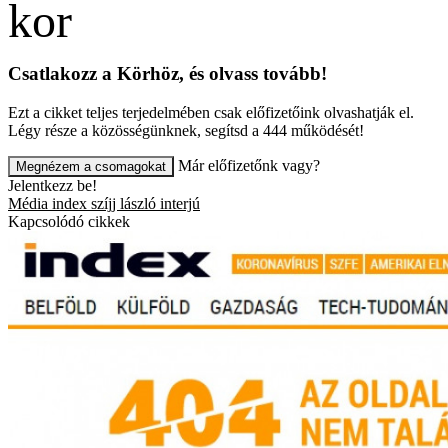
Csatlakozz a Körhöz, és olvass tovább!
Ezt a cikket teljes terjedelmében csak előfizetőink olvashatják el.
Légy része a közösségünknek, segítsd a 444 működését!
Már előfizetőnk vagy?
Megnézem a csomagokat
Jelentkezz be!
Média
index
szíjj lászló
interjú
Kapcsolódó cikkek