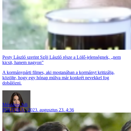
Pesty László szerint Szíjj László része a Lölő-jelenségnek, „nem
kicsit, hanem nagyon”
A kormánypárti filmes, aki mostanában a kormányt kritizálja,
közölte, hogy egy hónap múlva már konkrét nevekkel fog
dobálózni.
Mészáros Juli
POLITIKA
2023. augusztus 23. 4:36