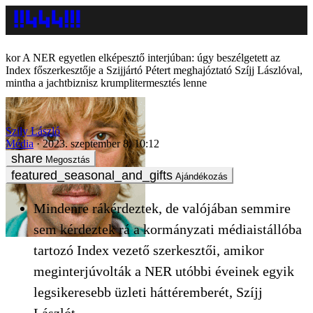
A NER egyetlen elképesztő interjúban: úgy beszélgetett az
Index főszerkesztője a Szijjártó Pétert meghajóztató Szíjj Lászlóval,
mintha a jachtbiznisz krumplitermesztés lenne
Szily László
Média
2023. szeptember 8. 10:12
Megosztás
Ajándékozás
Mindenre rákérdeztek, de valójában semmire
sem kérdeztek rá a kormányzati médiaistállóba
tartozó Index vezető szerkesztői, amikor
meginterjúvolták a NER utóbbi éveinek egyik
legsikeresebb üzleti háttéremberét, Szíjj
Lászlót.