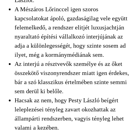
A Mészáros Lőrinccel igen szoros
kapcsolatokat ápoló, gazdaságilag vele együtt
felemelkedő, a rendszer elitjét luxusjachtján
nyaraltató építési vállalkozó interjújának az
adja a különlegességét, hogy szinte sosem ad
ilyet, még a kormánymédiának sem.
Az interjú a résztvevők személye és az őket
összekötő viszonyrendszer miatt igen érdekes,
bár a szó klasszikus értelmében szinte semmi
sem derül ki belőle.
Hacsak az nem, hogy Pesty László beígért
leleplezései tényleg zavart okozhattak az
állampárti rendszerben, vagyis tényleg lehet
valami a kezében.