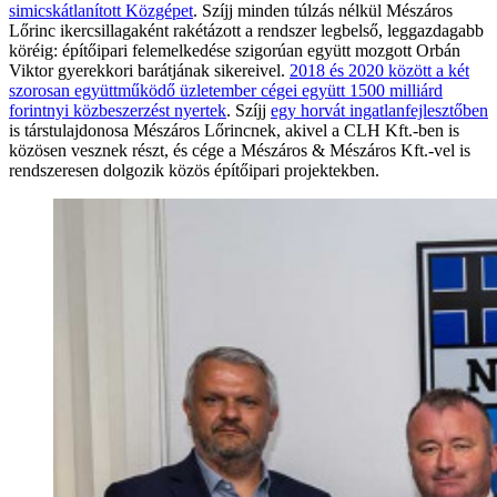
simicskátlanított Közgépet
. Szíjj minden túlzás nélkül Mészáros
Lőrinc ikercsillagaként rakétázott a rendszer legbelső, leggazdagabb
köréig: építőipari felemelkedése szigorúan együtt mozgott Orbán
Viktor gyerekkori barátjának sikereivel.
2018 és 2020 között a két
szorosan együttműködő üzletember cégei együtt 1500 milliárd
forintnyi közbeszerzést nyertek
. Szíjj
egy horvát ingatlanfejlesztőben
is társtulajdonosa Mészáros Lőrincnek, akivel a CLH Kft.-ben is
közösen vesznek részt, és cége a Mészáros & Mészáros Kft.-vel is
rendszeresen dolgozik közös építőipari projektekben.