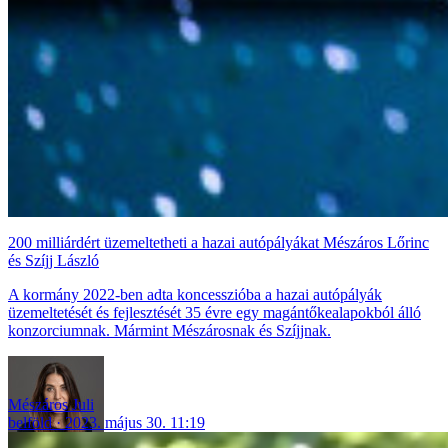
200 milliárdért üzemeltetheti a hazai autópályákat Mészáros Lőrinc
és Szíjj László
A kormány 2022-ben adta koncesszióba a hazai autópályák
üzemeltetését és fejlesztését 35 évre egy magántőkealapokból álló
konzorciumnak. Mármint Mészárosnak és Szíjjnak.
Mészáros Juli
belföld
2023. május 30. 11:19