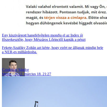
Egy kiszivárgott hangfelvételen mondja el az Index új
főszerkesztője, hogy Mészáros Lőrinctől kapták a pénzt
Fekete-Szalóky Zoltán azt kérte, hogy ezért ne álljanak mindig bele
a NER-es milliárdosba.
Czinkóczi Sándor
Média
2022. március 18. 21:27