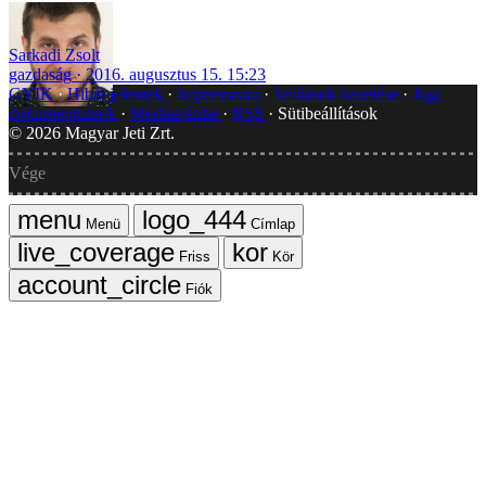
Sarkadi Zsolt
gazdaság
2016. augusztus 15. 15:23
GYIK
Hibát jelentek
Impresszum
Javítások kezelése
Jogi
dokumentumok
Médiaajánlat
RSS
Sütibeállítások
©
2026
Magyar Jeti Zrt.
Vége
Menü
Címlap
Friss
Kör
Fiók