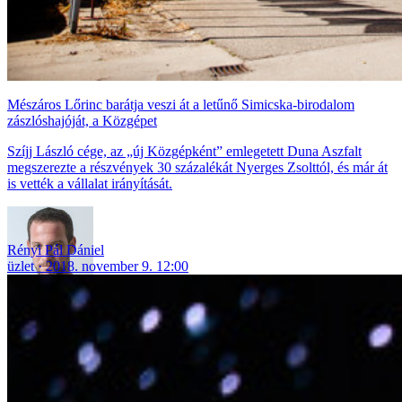
Mészáros Lőrinc barátja veszi át a letűnő Simicska-birodalom
zászlóshajóját, a Közgépet
Szíjj László cége, az „új Közgépként” emlegetett Duna Aszfalt
megszerezte a részvények 30 százalékát Nyerges Zsolttól, és már át
is vették a vállalat irányítását.
Rényi Pál Dániel
üzlet
2018. november 9. 12:00