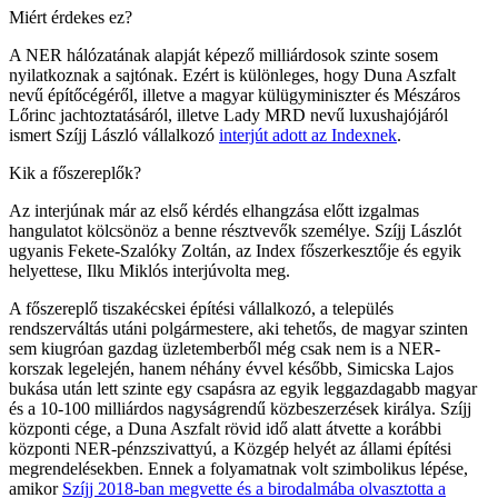
Miért érdekes ez?
A NER hálózatának alapját képező milliárdosok szinte sosem
nyilatkoznak a sajtónak. Ezért is különleges, hogy Duna Aszfalt
nevű építőcégéről, illetve a magyar külügyminiszter és Mészáros
Lőrinc jachtoztatásáról, illetve Lady MRD nevű luxushajójáról
ismert Szíjj László vállalkozó
interjút adott az Indexnek
.
Kik a főszereplők?
Az interjúnak már az első kérdés elhangzása előtt izgalmas
hangulatot kölcsönöz a benne résztvevők személye. Szíjj Lászlót
ugyanis Fekete-Szalóky Zoltán, az Index főszerkesztője és egyik
helyettese, Ilku Miklós interjúvolta meg.
A főszereplő tiszakécskei építési vállalkozó, a település
rendszerváltás utáni polgármestere, aki tehetős, de magyar szinten
sem kiugróan gazdag üzletemberből még csak nem is a NER-
korszak legelején, hanem néhány évvel később, Simicska Lajos
bukása után lett szinte egy csapásra az egyik leggazdagabb magyar
és a 10-100 milliárdos nagyságrendű közbeszerzések királya. Szíjj
központi cége, a Duna Aszfalt rövid idő alatt átvette a korábbi
központi NER-pénzszivattyú, a Közgép helyét az állami építési
megrendelésekben. Ennek a folyamatnak volt szimbolikus lépése,
amikor
Szíjj 2018-ban megvette és a birodalmába olvasztotta a