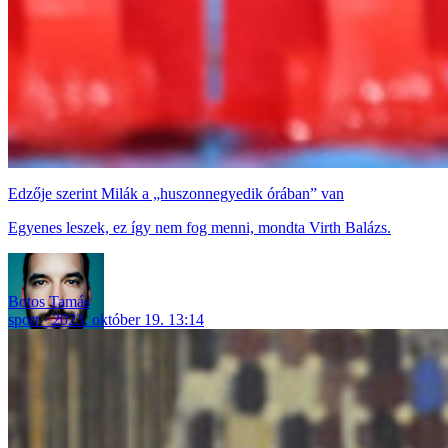
Edzője szerint Milák a „huszonnegyedik órában” van
Egyenes leszek, ez így nem fog menni, mondta Virth Balázs.
Botos Tamás
sport
2023. október 19. 13:14