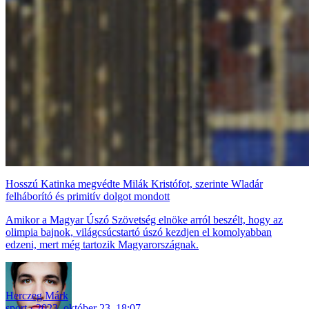
Hosszú Katinka megvédte Milák Kristófot, szerinte Wladár
felháborító és primitív dolgot mondott
Amikor a Magyar Úszó Szövetség elnöke arról beszélt, hogy az
olimpia bajnok, világcsúcstartó úszó kezdjen el komolyabban
edzeni, mert még tartozik Magyarországnak.
Herczeg Márk
sport
2023. október 23. 18:07