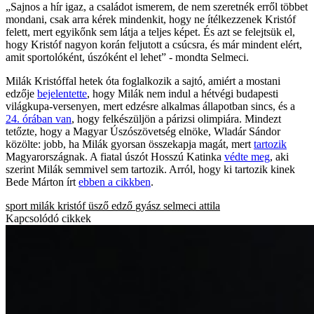
„Sajnos a hír igaz, a családot ismerem, de nem szeretnék erről többet
mondani, csak arra kérek mindenkit, hogy ne ítélkezzenek Kristóf
felett, mert egyikőnk sem látja a teljes képet. És azt se felejtsük el,
hogy Kristóf nagyon korán feljutott a csúcsra, és már mindent elért,
amit sportolóként, úszóként el lehet” - mondta Selmeci.
Milák Kristóffal hetek óta foglalkozik a sajtó, amiért a mostani
edzője
bejelentette
, hogy Milák nem indul a hétvégi budapesti
világkupa-versenyen, mert edzésre alkalmas állapotban sincs, és a
24. órában van
, hogy felkészüljön a párizsi olimpiára. Mindezt
tetőzte, hogy a Magyar Úszószövetség elnöke, Wladár Sándor
közölte: jobb, ha Milák gyorsan összekapja magát, mert
tartozik
Magyarországnak. A fiatal úszót Hosszú Katinka
védte meg
, aki
szerint Milák semmivel sem tartozik. Arról, hogy ki tartozik kinek
Bede Márton írt
ebben a cikkben
.
sport
milák kristóf
üsző
edző
gyász
selmeci attila
Kapcsolódó cikkek