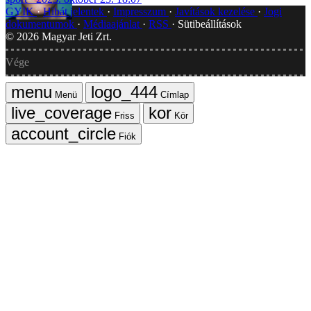
GYIK
Hibát jelentek
Impresszum
Javítások kezelése
Jogi
dokumentumok
Médiaajánlat
RSS
Sütibeállítások
©
2026
Magyar Jeti Zrt.
Vége
Menü
Címlap
Friss
Kör
Fiók