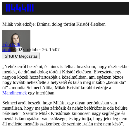
Milák volt edzője: Drámai dolog történt Kristóf életében
Fődi Kitti
sport
2023. október 26. 15:07
Megosztás
„Nehéz erről beszélni, és nincs is felhatalmazásom, hogy részletekbe
menjek, de drámai dolog történt Kristóf életében. Elvesztette egy
nagyon közeli hozzátartozóját a közelmúltban, ami egészen biztos,
hogy tovább nehezítette a helyzetét és talán még inkább „becsukta”
őt” - mondta Selmeci Attila, Milák Kristóf korábbi edzője a
Mandinernek
egy interjúban.
Selmeci arról beszélt, hogy Milák „egy olyan periódusban van
mentálisan, hogy magába zárkózik és nehéz beférkőznie oda belülre
bárkinek”. Szerinte Milák Kristófnak különösen nagy segítségre és
mentális támogatásra van szüksége, és úgy tudja, hogy jelenleg nem
áll mellette mentális szakember, de szerinte „talán még nem késő”.