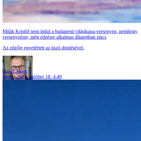
Milák Kristóf nem indul a budapesti világkupa-versenyen, nemhogy
versenyzésre, még edzésre alkalmas állapotban sincs
Az edzője egyetértett az úszó döntésével.
Haász János
sport
2023. október 18. 4:49