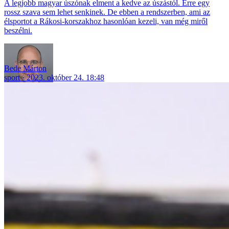
A legjobb magyar úszónak elment a kedve az úszástól. Erre egy
rossz szava sem lehet senkinek. De ebben a rendszerben, ami az
élsportot a Rákosi-korszakhoz hasonlóan kezeli, van még miről
beszélni.
Bede Márton
sport
2023. október 24. 18:48