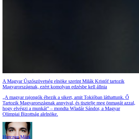
A Magyar Úszószövetség elnöke szerint Milák Kristóf tartozik
Magyarországnak, ezért komolyan edzésbe kell állnia
„A magyar rajongók éhezik a sikert, amit Tokióban láthattunk. Ő
Tartozik Magyarországnak annyival, és tisztelje meg önmagát azzal,
hogy elvégzi a munkát” – mondta Wladár Sándor, a Magyar
Olimpiai Bizottság alelnöke.
Herczeg Márk