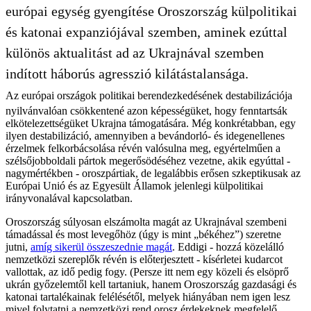
európai egység gyengítése Oroszország külpolitikai
és katonai expanziójával szemben, aminek ezúttal
különös aktualitást ad az Ukrajnával szemben
indított háborús agresszió kilátástalansága.
Az európai országok politikai berendezkedésének destabilizációja
nyilvánvalóan csökkentené azon képességüket, hogy fenntartsák
elkötelezettségüket Ukrajna támogatására. Még konkrétabban, egy
ilyen destabilizáció, amennyiben a bevándorló- és idegenellenes
érzelmek felkorbácsolása révén valósulna meg, egyértelműen a
szélsőjobboldali pártok megerősödéséhez vezetne, akik egyúttal -
nagymértékben - oroszpártiak, de legalábbis erősen szkeptikusak az
Európai Unió és az Egyesült Államok jelenlegi külpolitikai
irányvonalával kapcsolatban.
Oroszország súlyosan elszámolta magát az Ukrajnával szembeni
támadással és most levegőhöz (úgy is mint „békéhez”) szeretne
jutni,
amíg sikerül összeszednie magát
. Eddigi - hozzá közelálló
nemzetközi szereplők révén is előterjesztett - kísérletei kudarcot
vallottak, az idő pedig fogy. (Persze itt nem egy közeli és elsöprő
ukrán győzelemtől kell tartaniuk, hanem Oroszország gazdasági és
katonai tartalékainak felélésétől, melyek hiányában nem igen lesz
mivel folytatni a nemzetközi rend orosz érdekeknek megfelelő