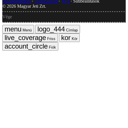
dokumentumok
Médiaajánlat
RSS
Sütibeállítások
©
2026
Magyar Jeti Zrt.
Vége
Menü
Címlap
Friss
Kör
Fiók