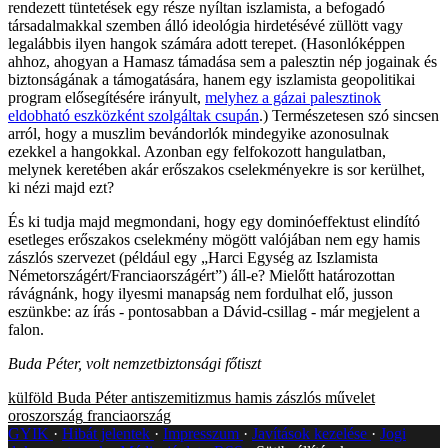
rendezett tüntetések egy része nyíltan iszlamista, a befogadó
társadalmakkal szemben álló ideológia hirdetésévé züllött vagy
legalábbis ilyen hangok számára adott terepet. (Hasonlóképpen
ahhoz, ahogyan a Hamasz támadása sem a palesztin nép jogainak és
biztonságának a támogatására, hanem egy iszlamista geopolitikai
program elősegítésére irányult,
melyhez a gázai palesztinok
eldobható eszközként szolgáltak csupán
.) Természetesen szó sincsen
arról, hogy a muszlim bevándorlók mindegyike azonosulnak
ezekkel a hangokkal. Azonban egy felfokozott hangulatban,
melynek keretében akár erőszakos cselekményekre is sor kerülhet,
ki nézi majd ezt?
És ki tudja majd megmondani, hogy egy dominóeffektust elindító
esetleges erőszakos cselekmény mögött valójában nem egy hamis
zászlós szervezet (például egy „Harci Egység az Iszlamista
Németországért/Franciaországért”) áll-e? Mielőtt határozottan
rávágnánk, hogy ilyesmi manapság nem fordulhat elő, jusson
eszünkbe: az írás - pontosabban a Dávid-csillag - már megjelent a
falon.
Buda Péter, volt nemzetbiztonsági főtiszt
külföld
Buda Péter
antiszemitizmus
hamis zászlós művelet
oroszország
franciaország
GYIK
Hibát jelentek
Impresszum
Javítások kezelése
Jogi