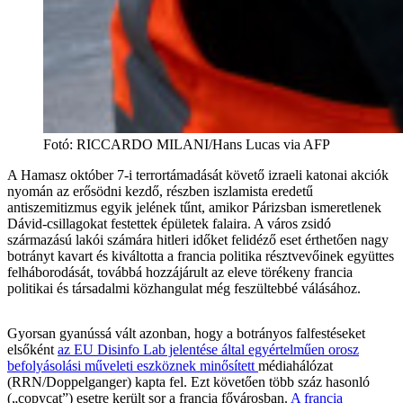
Fotó
:
RICCARDO MILANI/Hans Lucas via AFP
A Hamasz október 7-i terrortámadását követő izraeli katonai akciók
nyomán az erősödni kezdő, részben iszlamista eredetű
antiszemitizmus egyik jelének tűnt, amikor Párizsban ismeretlenek
Dávid-csillagokat festettek épületek falaira. A város zsidó
származású lakói számára hitleri időket felidéző eset érthetően nagy
botrányt kavart és kiváltotta a francia politika résztvevőinek együttes
felháborodását, továbbá hozzájárult az eleve törékeny francia
politikai és társadalmi közhangulat még feszültebbé válásához.
Gyorsan gyanússá vált azonban, hogy a botrányos falfestéseket
elsőként
az EU Disinfo Lab jelentése által egyértelműen orosz
befolyásolási műveleti eszköznek minősített
médiahálózat
(RRN/Doppelganger) kapta fel. Ezt követően több száz hasonló
(„copycat”) esetre került sor a francia fővárosban.
A francia