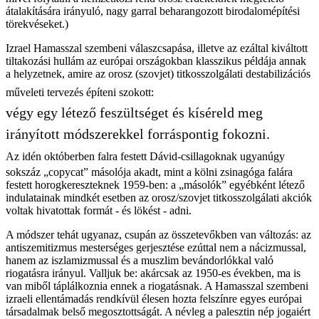
átalakítására irányuló, nagy garral beharangozott birodalomépítési
törekvéseket.)
Izrael Hamasszal szembeni válaszcsapása, illetve az ezáltal kiváltott
tiltakozási hullám az európai országokban klasszikus példája annak
a helyzetnek, amire az orosz (szovjet) titkosszolgálati destabilizációs
műveleti tervezés építeni szokott:
végy egy létező feszültséget és kíséreld meg
irányított módszerekkel forráspontig fokozni.
Az idén októberben falra festett Dávid-csillagoknak ugyanúgy
sokszáz „copycat” másolója akadt, mint a kölni zsinagóga falára
festett horogkereszteknek 1959-ben: a „másolók” egyébként létező
indulatainak mindkét esetben az orosz/szovjet titkosszolgálati akciók
voltak hivatottak formát - és lökést - adni.
A módszer tehát ugyanaz, csupán az összetevőkben van változás: az
antiszemitizmus mesterséges gerjesztése ezúttal nem a nácizmussal,
hanem az iszlamizmussal és a muszlim bevándorlókkal való
riogatásra irányul. Valljuk be: akárcsak az 1950-es években, ma is
van miből táplálkoznia ennek a riogatásnak. A Hamasszal szembeni
izraeli ellentámadás rendkívül élesen hozta felszínre egyes európai
társadalmak belső megosztottságát. A névleg a palesztin nép jogaiért