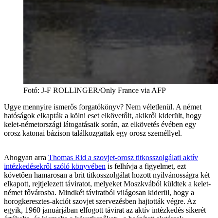
Fotó
:
J-F ROLLINGER/Only France via AFP
Ugye mennyire ismerős forgatókönyv? Nem véletlenül. A német
hatóságok elkapták a kölni eset elkövetőit, akikről kiderült, hogy
kelet-németországi látogatásaik során, az elkövetés évében egy
orosz katonai bázison találkozgattak egy orosz személlyel.
Ahogyan arra
Thomas Rid a szovjet-orosz titkosszolgálati aktív
intézkedésekről szóló könyvében
is felhívja a figyelmet, ezt
követően hamarosan a brit titkosszolgálat hozott nyilvánosságra két
elkapott, rejtjelezett táviratot, melyeket Moszkvából küldtek a kelet-
német fővárosba. Mindkét táviratból világosan kiderül, hogy a
horogkeresztes-akciót szovjet szervezésben hajtották végre. Az
egyik, 1960 januárjában elfogott távirat az aktív intézkedés sikerét