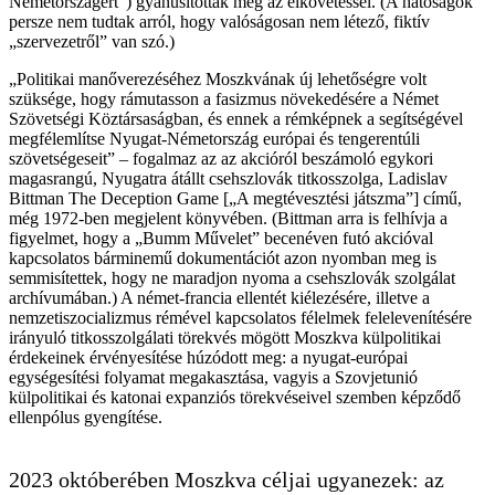
Németországért”) gyanúsítottak meg az elkövetéssel. (A hatóságok
persze nem tudtak arról, hogy valóságosan nem létező, fiktív
„szervezetről” van szó.)
„Politikai manőverezéséhez Moszkvának új lehetőségre volt
szüksége, hogy rámutasson a fasizmus növekedésére a Német
Szövetségi Köztársaságban, és ennek a rémképnek a segítségével
megfélemlítse Nyugat-Németország európai és tengerentúli
szövetségeseit” – fogalmaz az az akcióról beszámoló egykori
magasrangú, Nyugatra átállt csehszlovák titkosszolga, Ladislav
Bittman The Deception Game [„A megtévesztési játszma”] című,
még 1972-ben megjelent könyvében. (Bittman arra is felhívja a
figyelmet, hogy a „Bumm Művelet” becenéven futó akcióval
kapcsolatos bárminemű dokumentációt azon nyomban meg is
semmisítettek, hogy ne maradjon nyoma a csehszlovák szolgálat
archívumában.) A német-francia ellentét kiélezésére, illetve a
nemzetiszocializmus rémével kapcsolatos félelmek felelevenítésére
irányuló titkosszolgálati törekvés mögött Moszkva külpolitikai
érdekeinek érvényesítése húzódott meg: a nyugat-európai
egységesítési folyamat megakasztása, vagyis a Szovjetunió
külpolitikai és katonai expanziós törekvéseivel szemben képződő
ellenpólus gyengítése.
2023 októberében Moszkva céljai ugyanezek: az