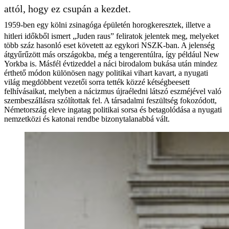
attól, hogy ez csupán a kezdet.
1959-ben egy kölni zsinagóga épületén horogkeresztek, illetve a
hitleri időkből ismert „Juden raus” feliratok jelentek meg, melyeket
több száz hasonló eset követett az egykori NSZK-ban. A jelenség
átgyűrűzött más országokba, még a tengerentúlra, így például New
Yorkba is. Másfél évtizeddel a náci birodalom bukása után mindez
érthető módon különösen nagy politikai vihart kavart, a nyugati
világ megdöbbent vezetői sorra tették közzé kétségbeesett
felhívásaikat, melyben a nácizmus újraéledni látszó eszméjével való
szembeszállásra szólítottak fel. A társadalmi feszültség fokozódott,
Németország eleve ingatag politikai sorsa és betagolódása a nyugati
nemzetközi és katonai rendbe bizonytalanabbá vált.