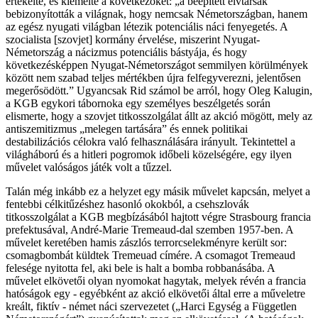
értékelte, és kiemelte a következőket: „a beépített elvtársak
bebizonyították a világnak, hogy nemcsak Németországban, hanem
az egész nyugati világban létezik potenciális náci fenyegetés. A
szocialista [szovjet] kormány érvelése, miszerint Nyugat-
Németország a nácizmus potenciális bástyája, és hogy
következésképpen Nyugat-Németországot semmilyen körülmények
között nem szabad teljes mértékben újra felfegyverezni, jelentősen
megerősödött.” Ugyancsak Rid számol be arról, hogy Oleg Kalugin,
a KGB egykori tábornoka egy személyes beszélgetés során
elismerte, hogy a szovjet titkosszolgálat állt az akció mögött, mely az
antiszemitizmus „melegen tartására” és ennek politikai
destabilizációs célokra való felhasználására irányult. Tekintettel a
világháború és a hitleri pogromok időbeli közelségére, egy ilyen
művelet valóságos játék volt a tűzzel.
Talán még inkább ez a helyzet egy másik művelet kapcsán, melyet a
fentebbi célkitűzéshez hasonló okokból, a csehszlovák
titkosszolgálat a KGB megbízásából hajtott végre Strasbourg francia
prefektusával, André-Marie Tremeaud-dal szemben 1957-ben. A
művelet keretében hamis zászlós terrorcselekményre került sor:
csomagbombát küldtek Tremeuad címére. A csomagot Tremeaud
felesége nyitotta fel, aki bele is halt a bomba robbanásába. A
művelet elkövetői olyan nyomokat hagytak, melyek révén a francia
hatóságok egy - egyébként az akció elkövetői által erre a műveletre
kreált, fiktív - német náci szervezetet („Harci Egység a Független