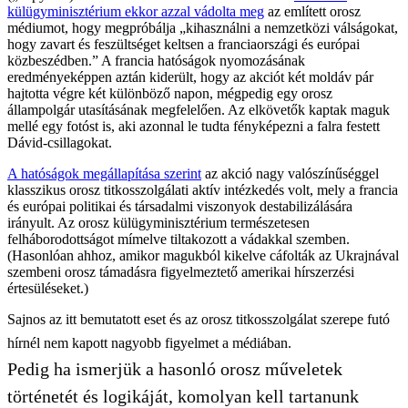
külügyminisztérium ekkor azzal vádolta meg
az említett orosz
médiumot, hogy megpróbálja „kihasználni a nemzetközi válságokat,
hogy zavart és feszültséget keltsen a franciaországi és európai
közbeszédben.” A francia hatóságok nyomozásának
eredményeképpen aztán kiderült, hogy az akciót két moldáv pár
hajtotta végre két különböző napon, mégpedig egy orosz
állampolgár utasításának megfelelően. Az elkövetők kaptak maguk
mellé egy fotóst is, aki azonnal le tudta fényképezni a falra festett
Dávid-csillagokat.
A hatóságok megállapítása szerint
az akció nagy valószínűséggel
klasszikus orosz titkosszolgálati aktív intézkedés volt, mely a francia
és európai politikai és társadalmi viszonyok destabilizálására
irányult. Az orosz külügyminisztérium természetesen
felháborodottságot mímelve tiltakozott a vádakkal szemben.
(Hasonlóan ahhoz, amikor magukból kikelve cáfolták az Ukrajnával
szembeni orosz támadásra figyelmeztető amerikai hírszerzési
értesüléseket.)
Sajnos az itt bemutatott eset és az orosz titkosszolgálat szerepe futó
hírnél nem kapott nagyobb figyelmet a médiában.
Pedig ha ismerjük a hasonló orosz műveletek
történetét és logikáját, komolyan kell tartanunk