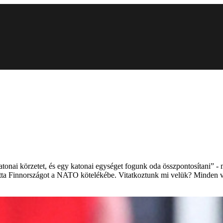
atonai körzetet, és egy katonai egységet fogunk oda összpontosítani” -
atta Finnországot a NATO kötelékébe. Vitatkoztunk mi velük? Minden vit