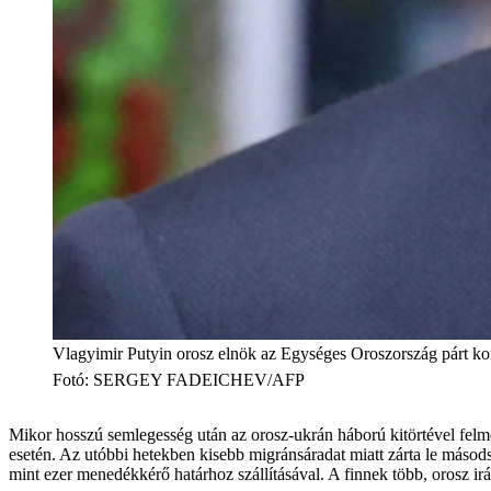
Vlagyimir Putyin orosz elnök az Egységes Oroszország párt kong
Fotó
:
SERGEY FADEICHEV/AFP
Mikor hosszú semlegesség után az orosz-ukrán háború kitörtével felme
esetén. Az utóbbi hetekben kisebb migránsáradat miatt zárta le másods
mint ezer menedékkérő határhoz szállításával. A finnek több, orosz irá