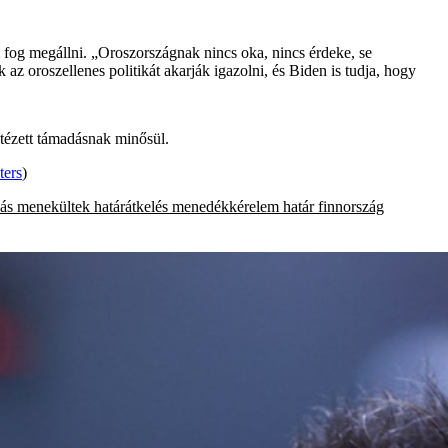
m fog megállni. „Oroszországnak nincs oka, nincs érdeke, se
 az oroszellenes politikát akarják igazolni, és Biden is tudja, hogy
ntézett támadásnak minősül.
ters
)
zás
menekültek
határátkelés
menedékkérelem
határ
finnország