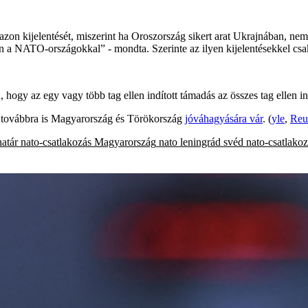
azon kijelentését, miszerint ha Oroszország sikert arat Ukrajnában, ne
jon a NATO-országokkal” - mondta. Szerinte az ilyen kijelentésekkel csak
ogy az egy vagy több tag ellen indított támadás az összes tag ellen i
g továbbra is Magyarország és Törökország
jóváhagyására vár
. (
yle
,
Reu
határ
nato-csatlakozás
Magyarország
nato
leningrád
svéd nato-csatlako