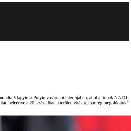
 mondta Vlagyimir Putyin vasárnapi interjújában, ahol a finnek NATO-
át, beleértve a 20. században a területi vitákat, már rég megoldottuk”