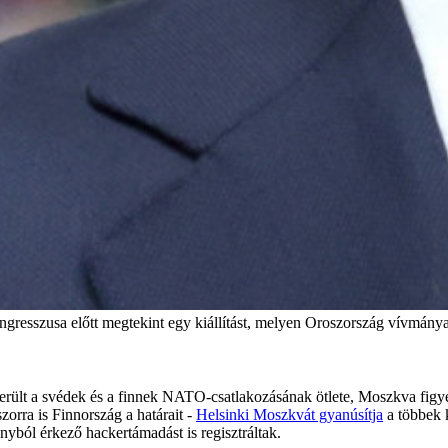
resszusa előtt megtekint egy kiállítást, melyen Oroszország vívmányait 
rült a svédek és a finnek NATO-csatlakozásának ötlete, Moszkva figyelm
zorra is Finnország a határait -
Helsinki Moszkvát gyanúsítja
a többek 
nyból érkező hackertámadást is regisztráltak.