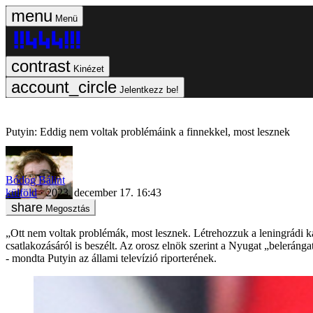
Menü
Kinézet
Jelentkezz be!
Putyin: Eddig nem voltak problémáink a finnekkel, most lesznek
Bódog Bálint
külföld
2023. december 17. 16:43
Megosztás
„Ott nem voltak problémák, most lesznek. Létrehozzuk a leningrádi k
csatlakozásáról is beszélt. Az orosz elnök szerint a Nyugat „beleráng
- mondta Putyin az állami televízió riporterének.