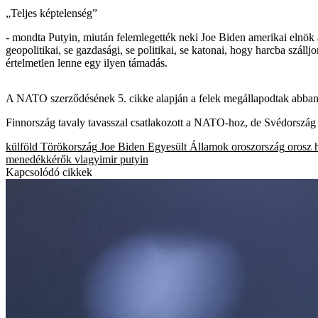
„Teljes képtelenség”
- mondta Putyin, miután felemlegették neki Joe Biden amerikai elnök 
geopolitikai, se gazdasági, se politikai, se katonai, hogy harcba száll
értelmetlen lenne egy ilyen támadás.
A NATO szerződésének 5. cikke alapján a felek megállapodtak abban, h
Finnország tavaly tavasszal csatlakozott a NATO-hoz, de Svédorszá
külföld
Törökország
Joe Biden
Egyesült Államok
oroszország
orosz 
menedékkérők
vlagyimir putyin
Kapcsolódó cikkek