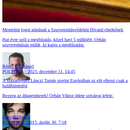
Mentelmi jogot adnának a Szuverenitásvédelmi Hivatal elnökének
Hat évre szól a megbízatás, közel havi 5 millióért, Orbán
szuverenitásán múlik, ki kapja a megbízatást.
Rényi Pál Dániel
POLITIKA
2023. december 11. 14:45
A századvéges Lánczi Tamás szerint Európában az elit ellenzi csak a
halálbüntetést
Bezzeg az átlagemberek! Orbán Viktor ötlete szivárog lefele.
Horváth Bence
POLITIKA
2015. április 30. 7:18