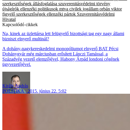
szerkesztőségek állásfoglalása
szuverenitásvédelmi törvény
újságírók
ellenzéki politikusok
mtva
civilek
jogállam
orbán viktor
figyelő
szerkesztőségek
ellenzéki pártok
Szuverenitásvédelmi
Hivatal
Kapcsolódó cikkek
Na, kinek az üzlettársa lett felügyelő bizottsági tag egy nagy állami
bizniszt elnyerő multinál?
A dohány-nagykereskedelmi monopóliumot elnyerő BAT Pécsi
Dohánygyár még márciusban erősített Lánczi Tamással, a
Századvég vezető elemzőjével, Habony Árpád londoni cégének
ügyvezetőjével.
Király András
POLITIKA
2015. június 22. 5:02