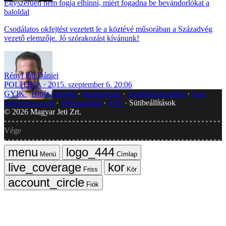
Egyszerűen nem fogja elhinni, miért fogadna be bevándorlókat a
baloldal
Csodálatos okfejtést vezetett le a köztévé műsorában a Századvég
vezető elemzője. Jó szórakozást kívánunk!
Rényi Pál Dániel
POLITIKA
2015. szeptember 6. 20:06
GYIK
Hibát jelentek
Impresszum
Javítások kezelése
Jogi
dokumentumok
Médiaajánlat
RSS
Sütibeállítások
©
2026
Magyar Jeti Zrt.
Vége
Menü
Címlap
Friss
Kör
Fiók