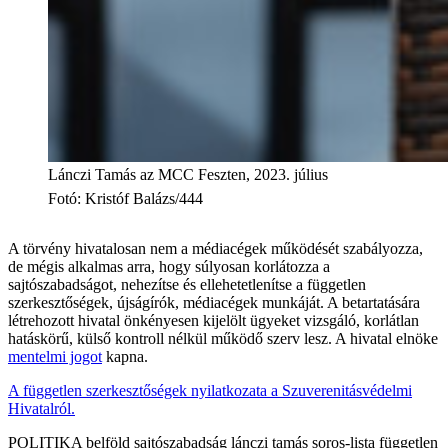
Lánczi Tamás az MCC Feszten, 2023. július
Fotó
:
Kristóf Balázs/444
A törvény hivatalosan nem a médiacégek működését szabályozza,
de mégis alkalmas arra, hogy súlyosan korlátozza a
sajtószabadságot, nehezítse és ellehetetlenítse a független
szerkesztőségek, újságírók, médiacégek munkáját. A betartatására
létrehozott hivatal önkényesen kijelölt ügyeket vizsgáló, korlátlan
hatáskörű, külső kontroll nélkül működő szerv lesz. A hivatal elnöke
mentelmi jogot
kapna.
A független szerkesztőségek nyilatkozata a Szuverenitásvédelmi
Hivatalról.
POLITIKA
belföld
sajtószabadság
lánczi tamás
soros-lista
független