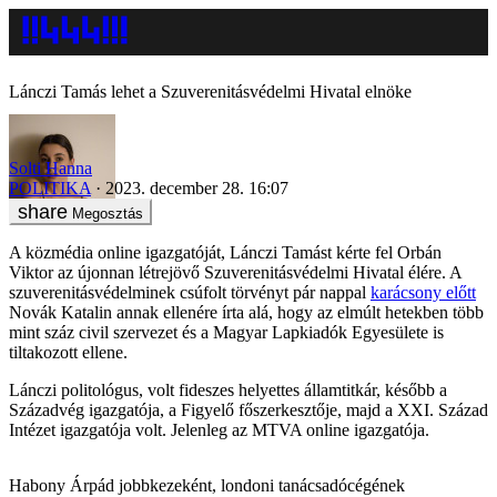
Lánczi Tamás lehet a Szuverenitásvédelmi Hivatal elnöke
Solti Hanna
POLITIKA
2023. december 28. 16:07
Megosztás
A közmédia online igazgatóját, Lánczi Tamást kérte fel Orbán
Viktor az újonnan létrejövő Szuverenitásvédelmi Hivatal élére. A
szuverenitásvédelminek csúfolt törvényt pár nappal
karácsony előtt
Novák Katalin annak ellenére írta alá, hogy az elmúlt hetekben több
mint száz civil szervezet és a Magyar Lapkiadók Egyesülete is
tiltakozott ellene.
Lánczi politológus, volt fideszes helyettes államtitkár, később a
Századvég igazgatója, a Figyelő főszerkesztője, majd a XXI. Század
Intézet igazgatója volt. Jelenleg az MTVA online igazgatója.
Habony Árpád jobbkezeként, londoni tanácsadócégének