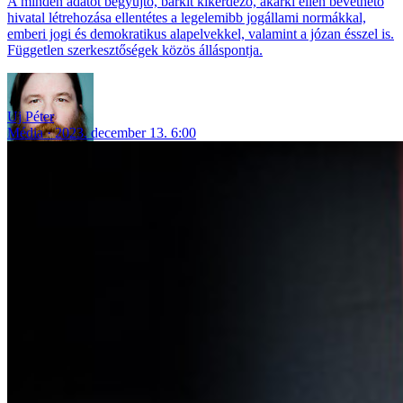
A minden adatot begyűjtő, bárkit kikérdező, akárki ellen bevethető
hivatal létrehozása ellentétes a legelemibb jogállami normákkal,
emberi jogi és demokratikus alapelvekkel, valamint a józan ésszel is.
Független szerkesztőségek közös álláspontja.
Uj Péter
Média
2023. december 13. 6:00