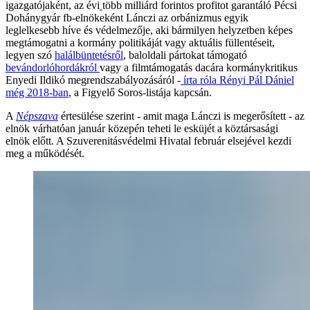
igazgatójaként, az évi
több milliárd forintos profitot garantáló Pécsi
Dohánygyár fb-elnökeként Lánczi az orbánizmus egyik
leglelkesebb híve és védelmezője, aki bármilyen helyzetben képes
megtámogatni a kormány politikáját vagy aktuális füllentéseit,
legyen szó
halálbüntetésről
, baloldali pártokat támogató
bevándorlóhordákról
vagy a filmtámogatás dacára kormánykritikus
Enyedi Ildikó megrendszabályozásáról -
írta róla Rényi Pál Dániel
még 2018-ban
, a Figyelő Soros-listája kapcsán.
A
Népszava
értesülése szerint - amit maga Lánczi is megerősített - az
elnök várhatóan január közepén teheti le esküjét a köztársasági
elnök előtt. A Szuverenitásvédelmi Hivatal február elsejével kezdi
meg a működését.