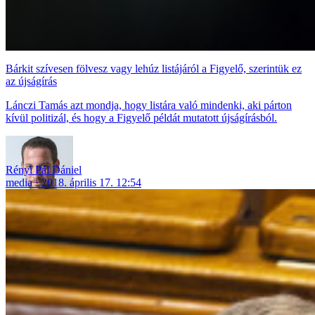
Bárkit szívesen fölvesz vagy lehúz listájáról a Figyelő, szerintük ez
az újságírás
Lánczi Tamás azt mondja, hogy listára való mindenki, aki párton
kívül politizál, és hogy a Figyelő példát mutatott újságírásból.
Rényi Pál Dániel
media
2018. április 17. 12:54