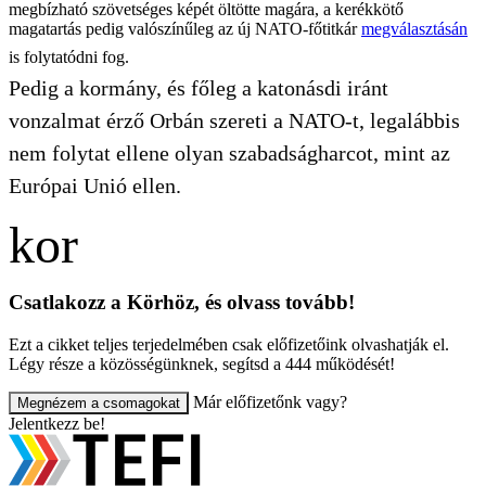
megbízható szövetséges képét öltötte magára, a kerékkötő
magatartás pedig valószínűleg az új NATO-főtitkár
megválasztásán
is folytatódni fog.
Pedig a kormány, és főleg a katonásdi iránt
vonzalmat érző Orbán szereti a NATO-t, legalábbis
nem folytat ellene olyan szabadságharcot, mint az
Európai Unió ellen.
Csatlakozz a Körhöz, és olvass tovább!
Ezt a cikket teljes terjedelmében csak előfizetőink olvashatják el.
Légy része a közösségünknek, segítsd a 444 működését!
Már előfizetőnk vagy?
Megnézem a csomagokat
Jelentkezz be!