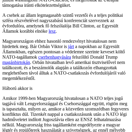
támogatása iránti elkötelezettségüket.
A csehek az állam legmagasabb szintű vezetői és a teljes politikai
szféra részvételével nagyszabású konferenciát szerveznek az
évfordulóra, amelynek fő felszólalója Bill Clinton, az Egyesült
Államok korábbi elnöke
lesz
.
Magyarországon ehhez hasonló rendezvényt hivatalosan nem
hirdettek meg. Bár Orbán Viktor is
járt
a napokban az Egyesült
Államokban, egészen pontosan a védelemre szerinte keveset költő
NATO-tagállamok
cserbenhagyására
felszólító Donald Trump
magánbirtokán
. Orbán hivatalban levő amerikai tisztviselővel nem
találkozott, és a beszámolók alapján a találkozón elhangzottak
meglehetősen távol álltak a NATO-csatlakozás évfordulójáról való
megemlékezéstől.
Háború akkor is
Amikor 1999-ben Magyarország hivatalosan a NATO teljes jogú
tagjává vált Lengyelországgal és Csehországgal együtt, rögtön meg
is tapasztalta, milyen az, amikor a közvetlen szomszédban fegyveres
konfliktus dúl. Tizenkét nappal a csatlakozásunk után a NATO légi
hadműveletet indított Jugoszlávia ellen az ENSZ felhatalmazása
nélkül. Magyarország friss tagállamként engedélyezte a magyar
légtér és repülőterek használatát a szövetségnek, az ennél mélyebb