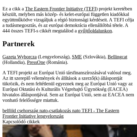
Ez a cikk a
The Eastern Frontier Initiative (TEFI)
projekt keretében
készült, melyben más közép- és kelet-európai független kiadókkal
együttműködve vizsgáljuk a régió biztonsági kérdéseit. A TEFI célja
a tudásmegosztás, és az európai demokrácia ellenállóbbá tétele. A
444 összes TEFI-s cikkét megtalálod a
gyűjtőoldalunkon
.
Partnerek
Gazeta Wyborcza
(Lengyelország),
SME
(Szlovákia),
Bellingcat
(Hollandia),
PressOne
(Románia).
A TEFI projekt az Európai Unió társfinanszírozásával valósul meg.
Az itt szereplő vélemények és állítások a szerző(k) álláspontját
tükrözik, és nem feltétlenül egyeznek meg az Európai Unió vagy az
Európai Oktatási és Kulturális Végrehajtó Ügynökség (EACEA)
hivatalos álláspontjával. Sem az Európai Unió, sem az EACEA nem
vonható felelősségre miattuk.
belföld
csehország
nato-csatlakozás
nato
TEFI - The Eastern
Frontier Initiative
lengyelország
Kapcsolódó cikkek