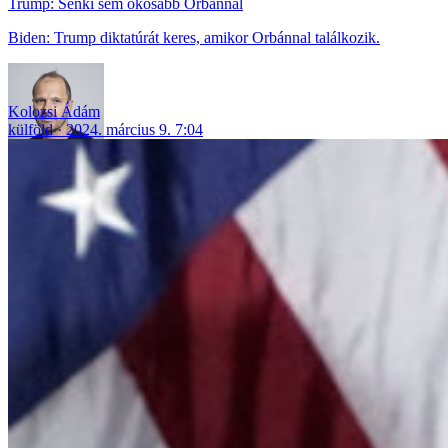
Trump: Senki sem okosabb Orbánnál
Biden: Trump diktatúrát keres, amikor Orbánnal találkozik.
Kolozsi Ádám
külföld
2024. március 9. 7:04