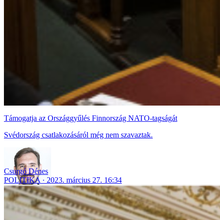
Támogatja az Országgyűlés Finnország NATO-tagságát
Svédország csatlakozásáról még nem szavaztak.
Csurgó Dénes
POLITIKA
2023. március 27. 16:34