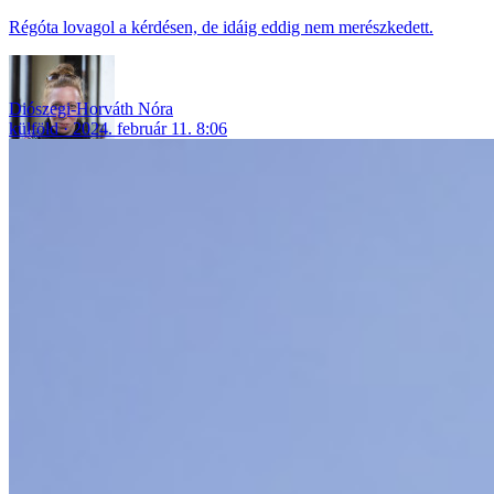
Régóta lovagol a kérdésen, de idáig eddig nem merészkedett.
Diószegi-Horváth Nóra
külföld
2024. február 11. 8:06