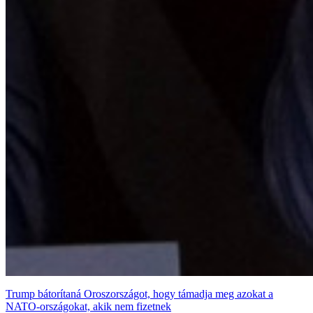
Trump bátorítaná Oroszországot, hogy támadja meg azokat a
NATO-országokat, akik nem fizetnek