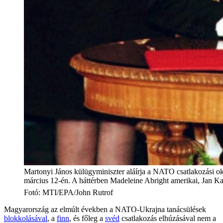
Martonyi János külügyminiszter aláírja a NATO csatlakozási 
március 12-én. A háttérben Madeleine Abright amerikai, Jan K
Fotó
:
MTI/EPA/John Rutrof
Magyarország az elmúlt években a NATO-Ukrajna tanácsülések
blokkolásával
, a
finn
, és főleg a
svéd
csatlakozás elhúzásával nem a