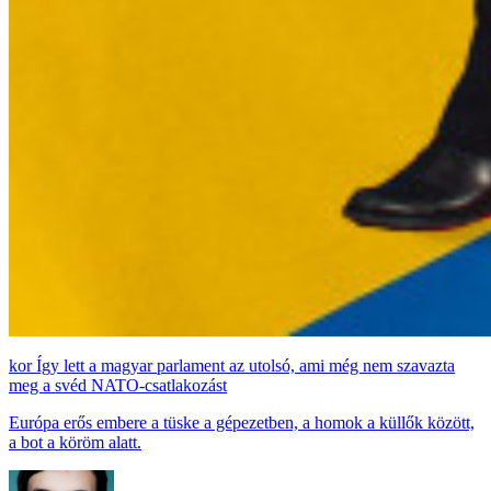
Így lett a magyar parlament az utolsó, ami még nem szavazta
meg a svéd NATO-csatlakozást
Európa erős embere a tüske a gépezetben, a homok a küllők között,
a bot a köröm alatt.