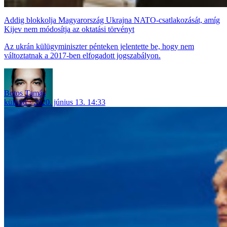
Addig blokkolja Magyarország Ukrajna NATO-csatlakozását, amíg
Kijev nem módosítja az oktatási törvényt
Az ukrán külügyminiszter pénteken jelentette be, hogy nem
változtatnak a 2017-ben elfogadott jogszabályon.
Botos Tamás
külföld
2020. június 13. 14:33