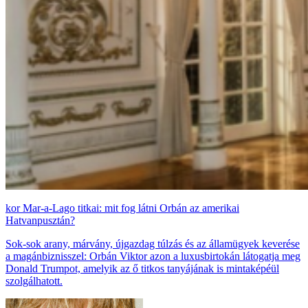
Mar-a-Lago titkai: mit fog látni Orbán az amerikai
Hatvanpusztán?
Sok-sok arany, márvány, újgazdag túlzás és az államügyek keverése
a magánbiznisszel: Orbán Viktor azon a luxusbirtokán látogatja meg
Donald Trumpot, amelyik az ő titkos tanyájának is mintaképéül
szolgálhatott.