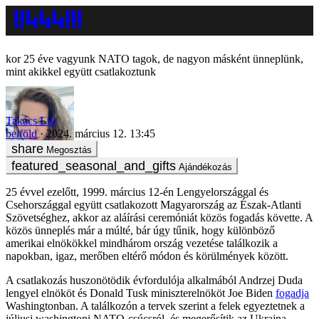
25 éve vagyunk NATO tagok, de nagyon másként ünneplünk,
mint akikkel együtt csatlakoztunk
Takács Lili
belföld
2024. március 12. 13:45
Megosztás
Ajándékozás
25 évvel ezelőtt, 1999. március 12-én Lengyelországgal és
Csehországgal együtt csatlakozott Magyarország az Észak-Atlanti
Szövetséghez, akkor az aláírási ceremóniát közös fogadás követte. A
közös ünneplés már a múlté, bár úgy tűnik, hogy különböző
amerikai elnökökkel mindhárom ország vezetése találkozik a
napokban, igaz, merőben eltérő módon és körülmények között.
A csatlakozás huszonötödik évfordulója alkalmából Andrzej Duda
lengyel elnököt és Donald Tusk miniszterelnököt Joe Biden
fogadja
Washingtonban. A találkozón a tervek szerint a felek egyeztetnek a
júliusi washingtoni NATO-csúcsról, és megerősítik az Ukrajna