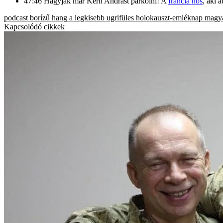
47:46 Hagyják már Kern Andrást parkolni! A
francia hős
, aki 
podcast
borízű hang
a legkisebb ugrifüles
holokauszt-emléknap
magya
Kapcsolódó cikkek