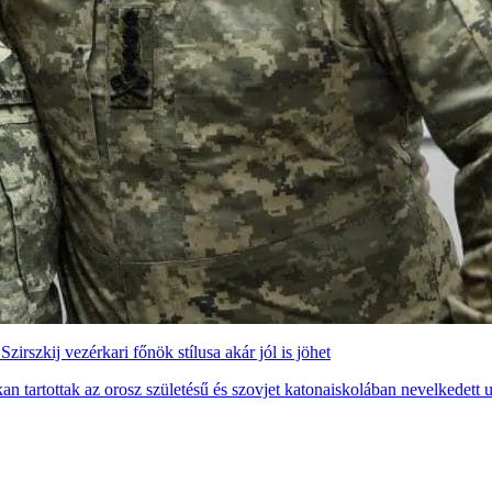
rszkij vezérkari főnök stílusa akár jól is jöhet
n tartottak az orosz születésű és szovjet katonaiskolában nevelkedett ut