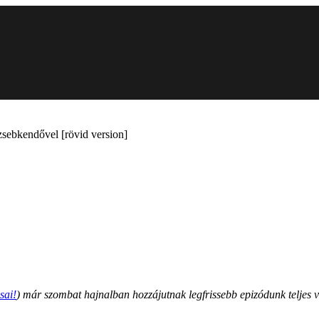
zsebkendővel [rövid version]
sai!
) már szombat hajnalban hozzájutnak legfrissebb epizódunk teljes v