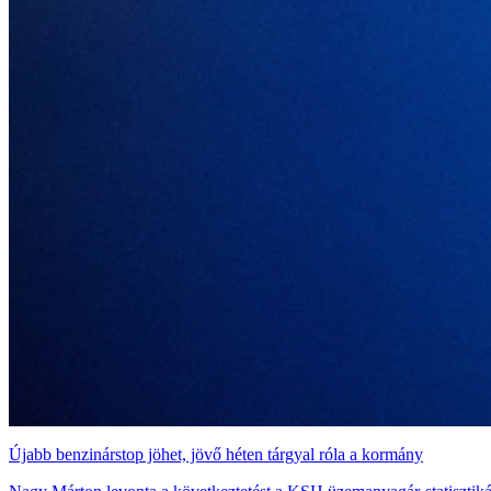
Újabb benzinárstop jöhet, jövő héten tárgyal róla a kormány