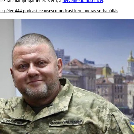
ausztrál állampolgár lehet. Kern, a
hetvenkedő hőscincér
.
r péter
444 podcast
ceausescu
podcast
kern andrás
sorbanállás