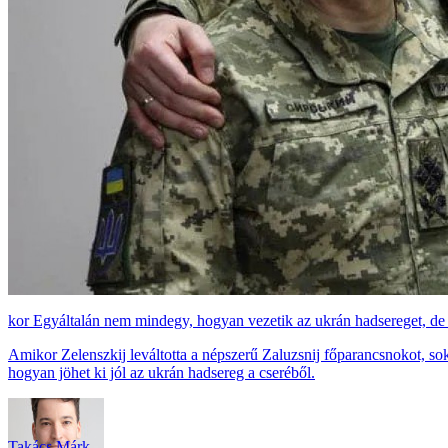
Egyáltalán nem mindegy, hogyan vezetik az ukrán hadsereget, de Szi
Amikor Zelenszkij leváltotta a népszerű Zaluzsnij főparancsnokot, soka
hogyan jöhet ki jól az ukrán hadsereg a cseréből.
Takács Márk