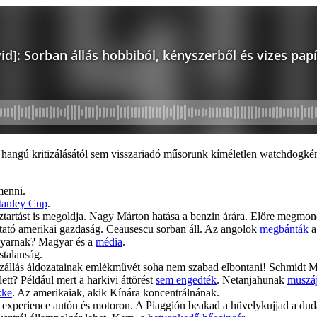
angú kritizálásától sem visszariadó műsorunk kíméletlen watchdogként s
menni.
tanley Cup
.
ztartást is megoldja. Nagy Márton hatása a benzin árára. Előre megmo
ató amerikai gazdaság. Ceausescu sorban áll. Az angolok
megbánták
a
gyarnak? Magyar és a
média
.
stalanság.
zállás áldozatainak emlékművét soha nem szabad elbontani! Schmidt 
tt? Például mert a harkivi áttörést
sem engedték
. Netanjahunak
muszá
kke
. Az amerikaiak, akik Kínára koncentrálnának.
 experience autón és motoron. A Piaggión beakad a hüvelykujjad a dud