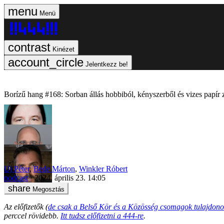
Menü
Kinézet
Jelentkezz be!
Borízű hang #168: Sorban állás hobbiból, kényszerből és vizes papír 
Uj Péter
,
Bede Márton
,
Winkler Róbert
podcast
2024. április 23. 14:05
Megosztás
Az előfizetők (
de csak a Belső Kör és a Közösség csomagok tulajdono
perccel rövidebb.
Itt tudsz előfizetni a 444-re
.