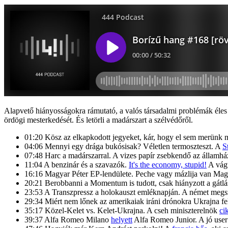
Alapvető hiányosságokra rámutató, a valós társadalmi problémák éles h
ördögi mesterkedését. És letörli a madárszart a szélvédőről.
01:20 Kösz az elkapkodott jegyeket, kár, hogy el sem merünk 
04:06 Mennyi egy drága bukósisak? Véletlen termoszteszt. A
S
07:48 Harc a madárszarral. A vizes papír zsebkendő az államhá
11:04 A benzinár és a szavazók.
It's the economy, stupid!
A vágt
16:16 Magyar Péter EP-lendülete. Peche vagy mázlija van Ma
20:21 Berobbanni a Momentum is tudott, csak hiányzott a gátlá
23:53 A Transzpressz a holokauszt emléknapján. A német megs
29:34 Miért nem lőnek az amerikaiak iráni drónokra Ukrajna fele
35:17 Közel-Kelet vs. Kelet-Ukrajna. A cseh miniszterelnök
ci
39:37 Alfa Romeo Milano
helyett
Alfa Romeo Junior. A jó user