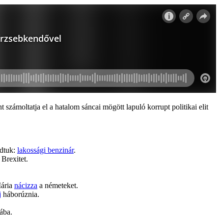
zámoltatja el a hatalom sáncai mögött lapuló korrupt politikai elit
ndtuk:
lakossági benzinár
.
 Brexitet.
Mária
nácizza
a németeket.
j
háborúznia.
ába.