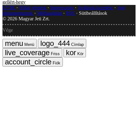
gellért-hegy
GYIK
Hibát jelentek
Impresszum
Javítások kezelése
Jogi
dokumentumok
Médiaajánlat
RSS
Sütibeállítások
©
2026
Magyar Jeti Zrt.
Vége
Menü
Címlap
Friss
Kör
Fiók