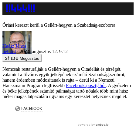
Óriási kereszt kerül a Gellért-hegyen a Szabadság-szoborra
Haász János
belföld
2024. augusztus 12. 9:12
Megosztás
Nemcsak restaurálják a Gellért-hegyen a Citadellát és térségét,
valamint a főváros egyik jelképének számító Szabadság-szobrot,
hanem érdemben módosítanak is rajta – derül ki a Nemzeti
Hauszmann Program legfrissebb
Facebook-posztjából
. A győzelem
és béke jelképének számító pálmaágat tartó nőalak több mint húsz
méter magas talpazatára ugyanis egy keresztet helyeznek majd el.