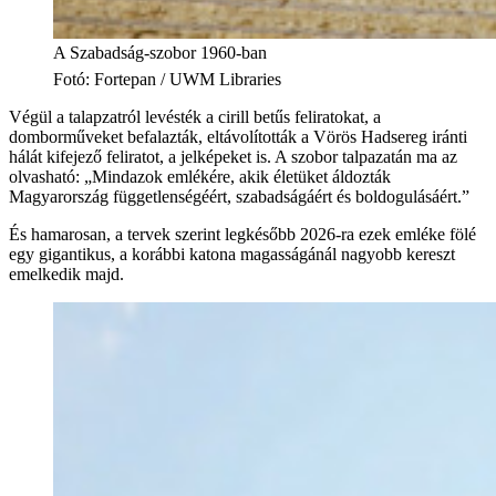
A Szabadság-szobor 1960-ban
Fotó
:
Fortepan / UWM Libraries
Végül a talapzatról levésték a cirill betűs feliratokat, a
domborműveket befalazták, eltávolították a Vörös Hadsereg iránti
hálát kifejező feliratot, a jelképeket is. A szobor talpazatán ma az
olvasható: „Mindazok emlékére, akik életüket áldozták
Magyarország függetlenségéért, szabadságáért és boldogulásáért.”
És hamarosan, a tervek szerint legkésőbb 2026-ra ezek emléke fölé
egy gigantikus, a korábbi katona magasságánál nagyobb kereszt
emelkedik majd.