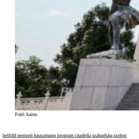
Fotó
:
kurus
belföld
nemzeti hauszmann program
citadella
szabadság-szobor