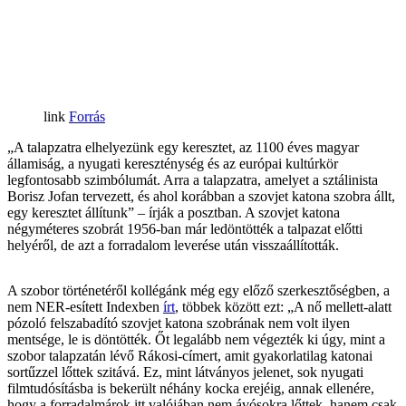
Forrás
„A talapzatra elhelyezünk egy keresztet, az 1100 éves magyar
államiság, a nyugati kereszténység és az európai kultúrkör
legfontosabb szimbólumát. Arra a talapzatra, amelyet a sztálinista
Borisz Jofan tervezett, és ahol korábban a szovjet katona szobra állt,
egy keresztet állítunk” – írják a posztban. A szovjet katona
négyméteres szobrát 1956-ban már ledöntötték a talpazat előtti
helyéről, de azt a forradalom leverése után visszaállították.
A szobor történetéről kollégánk még egy előző szerkesztőségben, a
nem NER-esített Indexben
írt
, többek között ezt: „A nő mellett-alatt
pózoló felszabadító szovjet katona szobrának nem volt ilyen
mentsége, le is döntötték. Őt legalább nem végezték ki úgy, mint a
szobor talapzatán lévő Rákosi-címert, amit gyakorlatilag katonai
sortűzzel lőttek szitává. Ez, mint látványos jelenet, sok nyugati
filmtudósításba is bekerült néhány kocka erejéig, annak ellenére,
hogy a forradalmárok itt valójában nem ávósokra lőttek, hanem csak