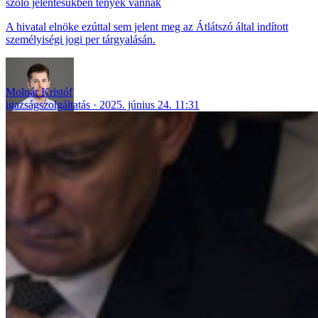
szóló jelentésükben tények vannak
A hivatal elnöke ezúttal sem jelent meg az Átlátszó által indított
személyiségi jogi per tárgyalásán.
Molnár Kristóf
igazságszolgáltatás
2025. június 24. 11:31