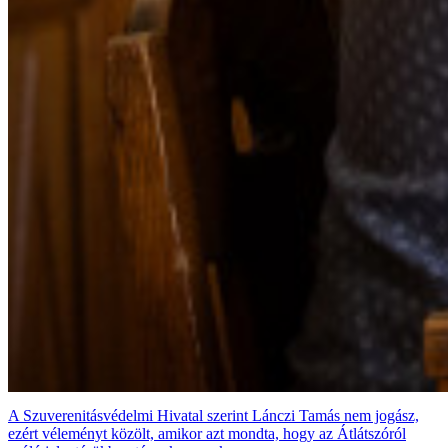
A Szuverenitásvédelmi Hivatal szerint Lánczi Tamás nem jogász,
ezért véleményt közölt, amikor azt mondta, hogy az Átlátszóról