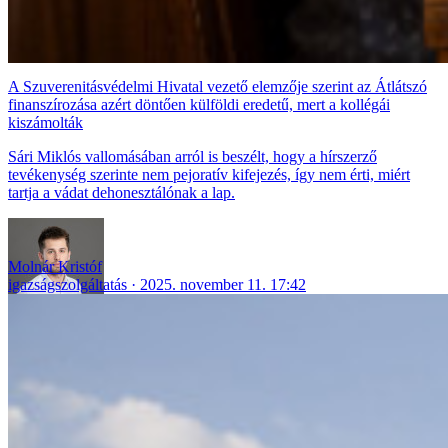
A Szuverenitásvédelmi Hivatal vezető elemzője szerint az Átlátszó
finanszírozása azért döntően külföldi eredetű, mert a kollégái
kiszámolták
Sári Miklós vallomásában arról is beszélt, hogy a hírszerző
tevékenység szerinte nem pejoratív kifejezés, így nem érti, miért
tartja a vádat dehonesztálónak a lap.
Molnár Kristóf
igazságszolgáltatás
2025. november 11. 17:42