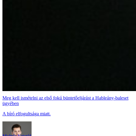
Meg kell ismételni az első fokú büntetőeljárást a Hableány-baleset
ügyében
A bíró elfogultsága miatt.