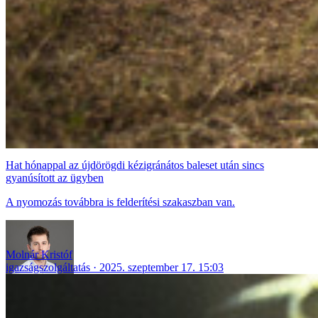
Hat hónappal az újdörögdi kézigránátos baleset után sincs
gyanúsított az ügyben
A nyomozás továbbra is felderítési szakaszban van.
Molnár Kristóf
igazságszolgáltatás
2025. szeptember 17. 15:03