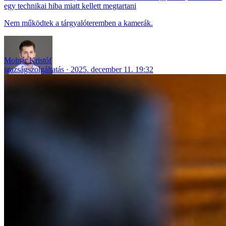
egy technikai hiba miatt kellett megtartani
Nem működtek a tárgyalóteremben a kamerák.
Molnár Kristóf
igazságszolgáltatás
2025. december 11. 19:32