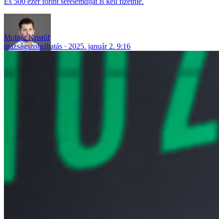
És 500 ezer forint sérelemdíjat is kell fizetnie.
Molnár Kristóf
igazságszolgáltatás
2025. január 2. 9:16