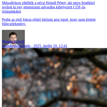
Másodfokon elítélték a pécsi Heindl Pétert, aki piros festékkel
javított ki egy gimnázium udvarába kihelyezett CÖF-ös
óriásplakátot
Pedig az első fokon eljáró bíróság arra jutott, hogy nem történt
bűncselekmény.
Molnár Kristóf
igazságszolgáltatás
2025. április 10. 12:41