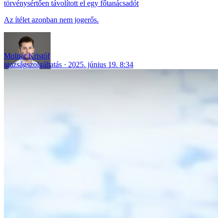
törvénysértően távolított el egy főtanácsadót
Az ítélet azonban nem jogerős.
Molnár Kristóf
igazságszolgáltatás
2025. június 19. 8:34