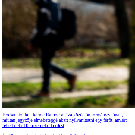
Bocsánatot kell kérnie Ramocsaháza közös önkormányzatának,
miután jegyzője elmebeteggé akart nyilváníttatni egy férfit, amiért
feltett neki 10 közérdekű kérdést