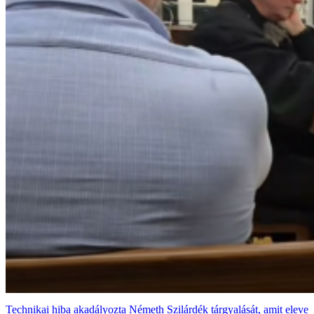
Technikai hiba akadályozta Németh Szilárdék tárgyalását, amit eleve