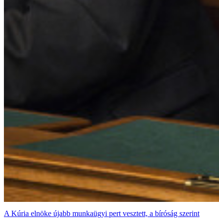
A Kúria elnöke újabb munkaügyi pert vesztett, a bíróság szerint