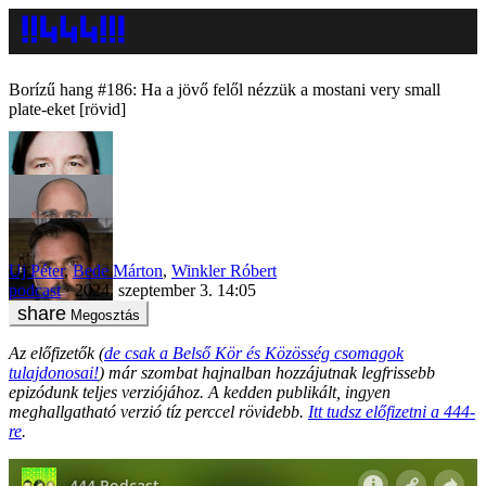
Borízű hang #186: Ha a jövő felől nézzük a mostani very small
plate-eket [rövid]
Uj Péter
,
Bede Márton
,
Winkler Róbert
podcast
2024. szeptember 3. 14:05
Megosztás
Az előfizetők (
de csak a Belső Kör és Közösség csomagok
tulajdonosai!
) már szombat hajnalban hozzájutnak legfrissebb
epizódunk teljes verziójához. A kedden publikált, ingyen
meghallgatható verzió tíz perccel rövidebb.
Itt tudsz előfizetni a 444-
re
.