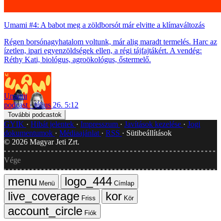
Umami #4: A babot meg a zöldborsót már elvitte a klímaváltozás
Régen borsónagyhatalom voltunk, már alig maradt termelés. Harc az
ízetlen, ipari egyenzöldségek ellen, a régi tájfajtákért. A vendég:
Réthy Kati, biológus, agroökológus, őstermelő.
Umami
podcast
július 26. 5:12
További podcastok
GYIK
Hibát jelentek
Impresszum
Javítások kezelése
Jogi
dokumentumok
Médiaajánlat
RSS
Sütibeállítások
©
2026
Magyar Jeti Zrt.
Vége
Menü
Címlap
Friss
Kör
Fiók