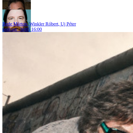
Bede Márton
,
Winkler Róbert
,
Uj Péter
podcast
hétfő 16:00