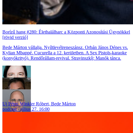
Borízű hang #280: Élethalálharc a Központi Azonosítási Ügynökkel
[rövid verzió]
Bede Márton vállalja. Nyíltlevélreneszánsz. Orbán János Dénes vs.
Kylian Mbappé. Cucurella a 12. kerületben. A Sex Pistols-karaoke
(konyókrityó). Rendőrállam-revival. Stravinszkíj: Manók tánca.
Uj Péter
,
Winkler Róbert
,
Bede Márton
podcast
július 27. 16:00