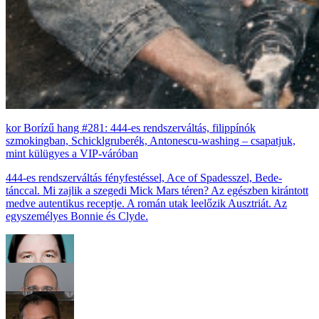
Borízű hang #281: 444-es rendszerváltás, filippínók
szmokingban, Schicklgruberék, Antonescu-washing – csapatjuk,
mint külügyes a VIP-váróban
444-es rendszerváltás fényfestéssel, Ace of Spadesszel, Bede-
tánccal. Mi zajlik a szegedi Mick Mars téren? Az egészben kirántott
medve autentikus receptje. A román utak leelőzik Ausztriát. Az
egyszemélyes Bonnie és Clyde.