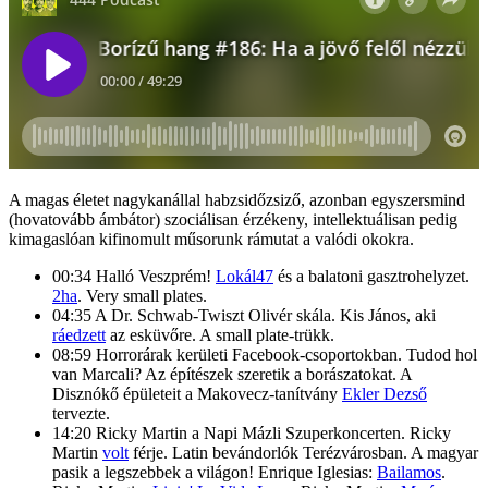
A magas életet nagykanállal habzsidőzsiző, azonban egyszersmind
(hovatovább ámbátor) szociálisan érzékeny, intellektuálisan pedig
kimagaslóan kifinomult műsorunk rámutat a valódi okokra.
00:34 Halló Veszprém!
Lokál47
és a balatoni gasztrohelyzet.
2ha
. Very small plates.
04:35 A Dr. Schwab-Twiszt Olivér skála. Kis János, aki
ráedzett
az esküvőre. A small plate-trükk.
08:59 Horrorárak kerületi Facebook-csoportokban. Tudod hol
van Marcali? Az építészek szeretik a borászatokat. A
Disznókő épületeit a Makovecz-tanítvány
Ekler Dezső
tervezte.
14:20 Ricky Martin a Napi Mázli Szuperkoncerten. Ricky
Martin
volt
férje. Latin bevándorlók Terézvárosban. A magyar
pasik a legszebbek a világon! Enrique Iglesias:
Bailamos
.