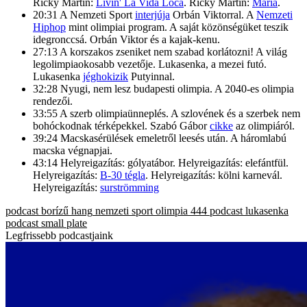
Ricky Martin:
Livin' La Vida Loca
. Ricky Martin:
María
.
20:31 A Nemzeti Sport
interjúja
Orbán Viktorral. A
Nemzeti
Hiphop
mint olimpiai program. A saját közönségüket teszik
idegronccsá. Orbán Viktor és a kajak-kenu.
27:13 A korszakos zseniket nem szabad korlátozni! A világ
legolimpiaokosabb vezetője. Lukasenka, a mezei futó.
Lukasenka
jéghokizik
Putyinnal.
32:28 Nyugi, nem lesz budapesti olimpia. A 2040-es olimpia
rendezői.
33:55 A szerb olimpiaünneplés. A szlovének és a szerbek nem
bohóckodnak térképekkel. Szabó Gábor
cikke
az olimpiáról.
39:24 Macskasérülések emeletről leesés után. A háromlabú
macska végnapjai.
43:14 Helyreigazítás: gólyatábor. Helyreigazítás: elefántfül.
Helyreigazítás:
B-30 tégla
. Helyreigazítás: kölni karnevál.
Helyreigazítás:
surströmming
podcast
borízű hang
nemzeti sport
olimpia
444 podcast
lukasenka
podcast
small plate
Legfrissebb podcastjaink