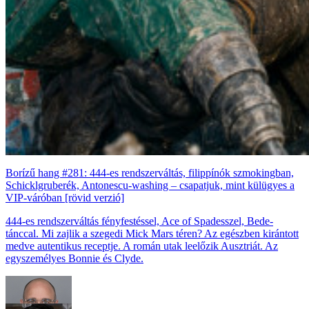
Borízű hang #281: 444-es rendszerváltás, filippínók szmokingban,
Schicklgruberék, Antonescu-washing – csapatjuk, mint külügyes a
VIP-váróban [rövid verzió]
444-es rendszerváltás fényfestéssel, Ace of Spadesszel, Bede-
tánccal. Mi zajlik a szegedi Mick Mars téren? Az egészben kirántott
medve autentikus receptje. A román utak leelőzik Ausztriát. Az
egyszemélyes Bonnie és Clyde.