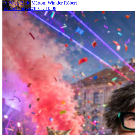
Uj Péter
,
Bede Márton
,
Winkler Róbert
podcast
augusztus 1. 10:08