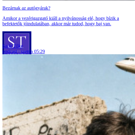
Bezárnak az autógyárak?
Amikor a vezérigazgató kiáll a nyilvánosság elé, hogy bízik a
befektetők jóindulatában, akkor már tudod, hogy baj van.
Saját Tőke
podcast
szerda 05:29