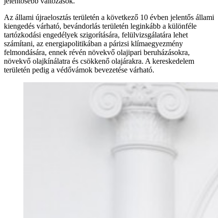
jelentősebb változások.
Az állami újraelosztás területén a következő 10 évben jelentős állami
kiengedés várható, bevándorlás területén leginkább a különféle
tartózkodási engedélyek szigorítására, felülvizsgálatára lehet
számítani, az energiapolitikában a párizsi klímaegyezmény
felmondására, ennek révén növekvő olajipari beruházásokra,
növekvő olajkínálatra és csökkenő olajárakra. A kereskedelem
területén pedig a védővámok bevezetése várható.