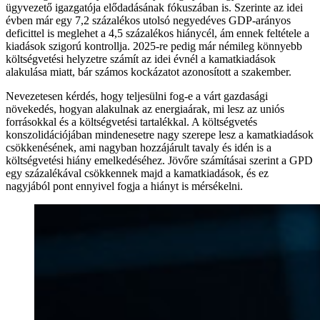
ügyvezető igazgatója elődadásának fókuszában is. Szerinte az idei
évben már egy 7,2 százalékos utolsó negyedéves GDP-arányos
deficittel is meglehet a 4,5 százalékos hiánycél, ám ennek feltétele a
kiadások szigorú kontrollja. 2025-re pedig már némileg könnyebb
költségvetési helyzetre számít az idei évnél a kamatkiadások
alakulása miatt, bár számos kockázatot azonosított a szakember.
Nevezetesen kérdés, hogy teljesülni fog-e a várt gazdasági
növekedés, hogyan alakulnak az energiaárak, mi lesz az uniós
forrásokkal és a költségvetési tartalékkal. A költségvetés
konszolidációjában mindenesetre nagy szerepe lesz a kamatkiadások
csökkenésének, ami nagyban hozzájárult tavaly és idén is a
költségvetési hiány emelkedéséhez. Jövőre számításai szerint a GPD
egy százalékával csökkennek majd a kamatkiadások, és ez
nagyjából pont ennyivel fogja a hiányt is mérsékelni.