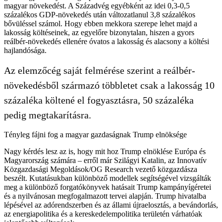
magyar növekedést. A Századvég egyébként az idei 0,3-0,5
százalékos GDP-növekedés után változatlanul 3,8 százalékos
bővüléssel számol. Hogy ebben mekkora szerepe lehet majd a
lakosság költéseinek, az egyelőre bizonytalan, hiszen a gyors
reálbér-növekedés ellenére óvatos a lakosság és alacsony a költési
hajlandósága.
Az elemzőcég saját felmérése szerint a reálbér-
növekedésből származó többletet csak a lakosság 10
százaléka költené el fogyasztásra, 50 százaléka
pedig megtakarításra.
Tényleg fájni fog a magyar gazdaságnak Trump elnöksége
Nagy kérdés lesz az is, hogy mit hoz Trump elnöklése Európa és
Magyarország számára – erről már Szilágyi Katalin, az Innovatív
Közgazdasági Megoldások/OG Research vezető közgazdásza
beszélt. Kutatásukban különböző modellek segítségével vizsgálták
meg a különböző forgatókönyvek hatásait Trump kampányígéretei
és a nyilvánosan megfogalmazott tervei alapján. Trump hivatalba
lépésével az adórendszerben és az állami újraelosztás, a bevándorlás,
az energiapolitika és a kereskedelempolitika területén várhatóak