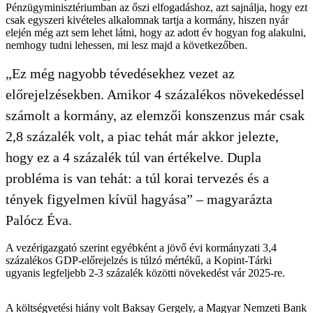
Pénzügyminisztériumban az őszi elfogadáshoz, azt sajnálja, hogy ezt
csak egyszeri kivételes alkalomnak tartja a kormány, hiszen nyár
elején még azt sem lehet látni, hogy az adott év hogyan fog alakulni,
nemhogy tudni lehessen, mi lesz majd a következőben.
„Ez még nagyobb tévedésekhez vezet az
előrejelzésekben. Amikor 4 százalékos növekedéssel
számolt a kormány, az elemzői konszenzus már csak
2,8 százalék volt, a piac tehát már akkor jelezte,
hogy ez a 4 százalék túl van értékelve. Dupla
probléma is van tehát: a túl korai tervezés és a
tények figyelmen kívül hagyása” – magyarázta
Palócz Éva.
A vezérigazgató szerint egyébként a jövő évi kormányzati 3,4
százalékos GDP-előrejelzés is túlzó mértékű, a Kopint-Tárki
ugyanis legfeljebb 2-3 százalék közötti növekedést vár 2025-re.
A költségvetési hiány volt Baksay Gergely, a Magyar Nemzeti Bank