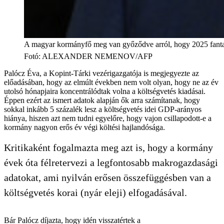
A magyar kormányfő meg van győződve arról, hogy 2025 fantasz
Fotó
:
ALEXANDER NEMENOV/AFP
Palócz Éva, a Kopint-Tárki vezérigazgatója is megjegyezte az
előadásában, hogy az elmúlt években nem volt olyan, hogy ne az év
utolsó hónapjaira koncentrálódtak volna a költségvetés kiadásai.
Éppen ezért az ismert adatok alapján ők arra számítanak, hogy
sokkal inkább 5 százalék lesz a költségvetés idei GDP-arányos
hiánya, hiszen azt nem tudni egyelőre, hogy vajon csillapodott-e a
kormány nagyon erős év végi költési hajlandósága.
Kritikaként fogalmazta meg azt is, hogy a kormány
évek óta félretervezi a legfontosabb makrogazdasági
adatokat, ami nyilván erősen összefüggésben van a
költségvetés korai (nyár eleji) elfogadásával.
Bár Palócz díjazta, hogy idén visszatértek a