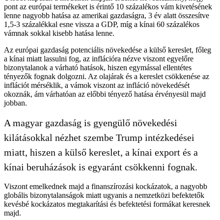
pont az európai termékeket is érintő 10 százalékos vám kivetésének
lenne nagyobb hatása az amerikai gazdaságra, 3 év alatt összesítve
1,5-3 százalékkal esne vissza a GDP, míg a kínai 60 százalékos
vámnak sokkal kisebb hatása lenne.
Az európai gazdaság potenciális növekedése a külső kereslet, főleg
a kínai miatt lassulni fog, az inflációra nézve viszont egyelőre
bizonytalanok a várható hatások, hiszen egymással ellentétes
tényezők fognak dolgozni. Az olajárak és a kereslet csökkenése az
inflációt mérséklik, a vámok viszont az infláció növekedését
okoznák, ám várhatóan az előbbi tényező hatása érvényesül majd
jobban.
A magyar gazdaság is gyengülő növekedési
kilátásokkal nézhet szembe Trump intézkedései
miatt, hiszen a külső kereslet, a kínai export és a
kínai beruházások is egyaránt csökkenni fognak.
Viszont emelkednek majd a finanszírozási kockázatok, a nagyobb
globális bizonytalanságok miatt ugyanis a nemzetközi befektetők
kevésbé kockázatos megtakarítási és befektetési formákat keresnek
majd.