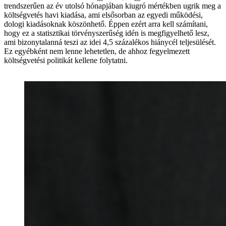
trendszerűen az év utolsó hónapjában kiugró mértékben ugrik meg a
költségvetés havi kiadása, ami elsősorban az egyedi működési,
dologi kiadásoknak köszönhető. Éppen ezért arra kell számítani,
hogy ez a statisztikai törvényszerűség idén is megfigyelhető lesz,
ami bizonytalanná teszi az idei 4,5 százalékos hiánycél teljesülését.
Ez egyébként nem lenne lehetetlen, de ahhoz fegyelmezett
költségvetési politikát kellene folytatni.