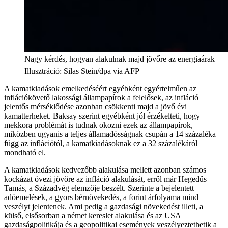
Nagy kérdés, hogyan alakulnak majd jövőre az energiaárak
Illusztráció
:
Silas Stein/dpa via AFP
A kamatkiadások emelkedéséért egyébként egyértelműen az
inflációkövető lakossági állampapírok a felelősek, az infláció
jelentős mérséklődése azonban csökkenti majd a jövő évi
kamatterheket. Baksay szerint egyébként jól érzékelteti, hogy
mekkora problémát is tudnak okozni ezek az állampapírok,
miközben ugyanis a teljes államadósságnak csupán a 14 százaléka
függ az inflációtól, a kamatkiadásoknak ez a 32 százalékáról
mondható el.
A kamatkiadások kedvezőbb alakulása mellett azonban számos
kockázat övezi jövőre az infláció alakulását, erről már Hegedűs
Tamás, a Századvég elemzője beszélt. Szerinte a bejelentett
adóemelések, a gyors bérnövekedés, a forint árfolyama mind
veszélyt jelentenek. Ami pedig a gazdasági növekedést illeti, a
külső, elsősorban a német kereslet alakulása és az USA
gazdaságpolitikája és a geopolitikai események veszélyeztethetik a