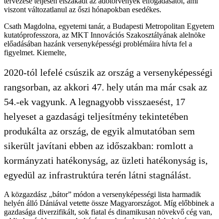
tervezése teljesen elszakadt az adótörvények elfogadásától, ami
viszont változatlanul az őszi hónapokban esedékes.
Csath Magdolna, egyetemi tanár, a Budapesti Metropolitan Egyetem
kutatóprofesszora, az MKT Innovációs Szakosztályának alelnöke
előadásában hazánk versenyképességi problémáira hívta fel a
figyelmet. Kiemelte,
2020-tól lefelé csúszik az ország a versenyképességi
rangsorban, az akkori 47. hely után ma már csak az
54.-ek vagyunk. A legnagyobb visszaesést, 17
helyeset a gazdasági teljesítmény tekintetében
produkálta az ország, de egyik almutatóban sem
sikerült javítani ebben az időszakban: romlott a
kormányzati hatékonyság, az üzleti hatékonyság is,
egyedül az infrastruktúra terén látni stagnálást.
A közgazdász „bátor” módon a versenyképességi lista harmadik
helyén álló Dániával vetette össze Magyarországot. Míg előbbinek a
gazdasága diverzifikált, sok fiatal és dinamikusan növekvő cég van,