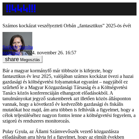
Számos kockázat veszélyezteti Orbán „fantasztikus” 2025-ös évét
Székely Sarolta
gazdaság
2024. november 26. 16:57
Megosztás
Bár a magyar kormányfő már többször is kifejezte, hogy
fantasztikus év lesz 2025, valójában számos kockázat övezi a hazai
gazdasági és költségvetési folyamatokat egyaránt – nagyjából ez
szűrhető le a Magyar Közgazdasági Társaság és a Költségvetési
Tanács közös konferenciáján elhangzott előadásokból. A
tanulmányokat jegyző szakemberek azt illetően közös állásponton
vannak, hogy a következő év kedvezőbb gazdasági és fiskális
mutatókat hoz majd, ám arra többen is felhívták a figyelmet, hogy a
célok teljesüléséhez nagyon fontos lenne a költségvetési fegyelem, a
szigorú és rendszeres monitorozás.
Pulay Gyula, az Állami Számvevőszék vezető közgazdásza
előadásában arra hívta fel a figyelmet, hogy az elmúlt években