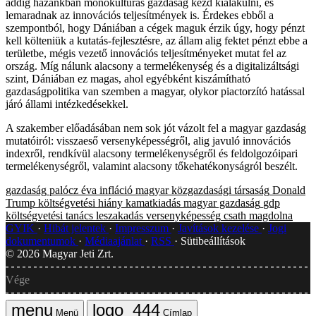
addig hazánkban monokultúrás gazdaság kezd kialakulni, és
lemaradnak az innovációs teljesítmények is. Érdekes ebből a
szempontból, hogy Dániában a cégek maguk érzik úgy, hogy pénzt
kell költeniük a kutatás-fejlesztésre, az állam alig fektet pénzt ebbe a
területbe, mégis vezető innovációs teljesítményeket mutat fel az
ország. Míg nálunk alacsony a termelékenység és a digitalizáltsági
szint, Dániában ez magas, ahol egyébként kiszámítható
gazdaságpolitika van szemben a magyar, olykor piactorzító hatással
járó állami intézkedésekkel.
A szakember előadásában nem sok jót vázolt fel a magyar gazdaság
mutatóiról: visszaeső versenyképességről, alig javuló innovációs
indexről, rendkívül alacsony termelékenységről és feldolgozóipari
termelékenységről, valamint alacsony tőkehatékonyságról beszélt.
gazdaság
palócz éva
infláció
magyar közgazdasági társaság
Donald
Trump
költségvetési hiány
kamatkiadás
magyar gazdaság
gdp
költségvetési tanács
leszakadás
versenyképesség
csath magdolna
GYIK
Hibát jelentek
Impresszum
Javítások kezelése
Jogi
dokumentumok
Médiaajánlat
RSS
Sütibeállítások
©
2026
Magyar Jeti Zrt.
Vége
Menü
Címlap