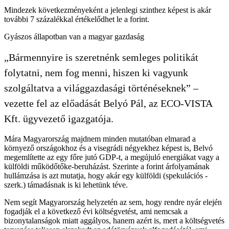
Mindezek következményeként a jelenlegi szinthez képest is akár
további 7 százalékkal értékelődhet le a forint.
Gyászos állapotban van a magyar gazdaság
„Bármennyire is szeretnénk semleges politikát
folytatni, nem fog menni, hiszen ki vagyunk
szolgáltatva a világgazdasági történéseknek” –
vezette fel az előadását Belyó Pál, az ECO-VISTA
Kft. ügyvezető igazgatója.
Mára Magyarország majdnem minden mutatóban elmarad a
környező országokhoz és a visegrádi négyekhez képest is, Belvó
megemlítette az egy főre jutó GDP-t, a megújuló energiákat vagy a
külföldi működőtőke-beruházást. Szerinte a forint árfolyamának
hullámzása is azt mutatja, hogy akár egy külföldi (spekulációs -
szerk.) támadásnak is ki lehetünk téve.
Nem segít Magyarország helyzetén az sem, hogy rendre nyár elején
fogadják el a következő évi költségvetést, ami nemcsak a
bizonytalanságok miatt aggályos, hanem azért is, mert a költségvetés