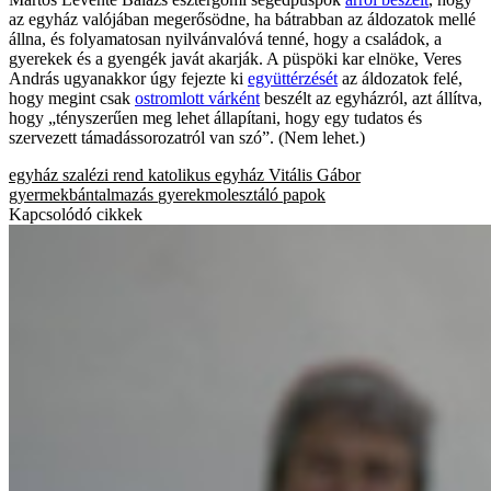
az egyház valójában megerősödne, ha bátrabban az áldozatok mellé
állna, és folyamatosan nyilvánvalóvá tenné, hogy a családok, a
gyerekek és a gyengék javát akarják. A püspöki kar elnöke, Veres
András ugyanakkor úgy fejezte ki
együttérzését
az áldozatok felé,
hogy megint csak
ostromlott várként
beszélt az egyházról, azt állítva,
hogy „tényszerűen meg lehet állapítani, hogy egy tudatos és
szervezett támadássorozatról van szó”. (Nem lehet.)
egyház
szalézi rend
katolikus egyház
Vitális Gábor
gyermekbántalmazás
gyerekmolesztáló papok
Kapcsolódó cikkek