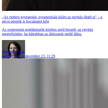
„Az emberi gyengeség, nyomorúság kíséri az egyház életét is” – a
pécsi püspök is bocsánatot kért
Az esztergomi segédpüspök közben arról beszélt, az egyház
megerősödne, ha bátrabban az áldozatok mellé állna.
Windisch Judit
belföld
2024. december 23. 11:29