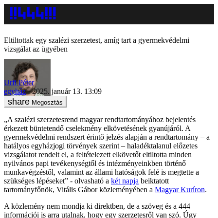
Eltiltottak egy szalézi szerzetest, amíg tart a gyermekvédelmi
vizsgálat az ügyében
Urfi Péter
egyház
2025. január 13. 13:09
Megosztás
„A szalézi szerzetesrend magyar rendtartományához bejelentés
érkezett büntetendő cselekmény elkövetésének gyanújáról. A
gyermekvédelmi rendszert érintő jelzés alapján a rendtartomány – a
hatályos egyházjogi törvények szerint – haladéktalanul előzetes
vizsgálatot rendelt el, a feltételezett elkövetőt eltiltotta minden
nyilvános papi tevékenységtől és intézményeinkben történő
munkavégzéstől, valamint az állami hatóságok felé is megtette a
szükséges lépéseket” - olvasható a
két napja
beiktatott
tartományfőnök, Vitális Gábor közleményében a
Magyar Kuríron
.
A közlemény nem mondja ki direktben, de a szöveg és a 444
információi is arra utalnak, hogy egy szerzetesről van szó. Úgy