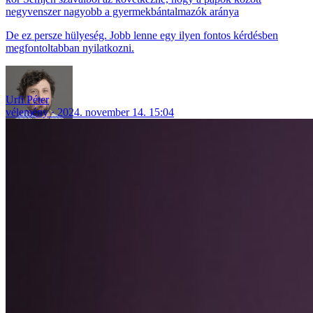
negyvenszer nagyobb a gyermekbántalmazók aránya
De ez persze hülyeség. Jobb lenne egy ilyen fontos kérdésben
megfontoltabban nyilatkozni.
Urfi Péter
vélemény
2024. november 14. 15:04