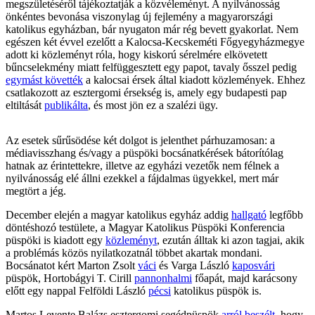
megszületéséről tájékoztatják a közvéleményt. A nyilvánosság
önkéntes bevonása viszonylag új fejlemény a magyarországi
katolikus egyházban, bár nyugaton már rég bevett gyakorlat. Nem
egészen két évvel ezelőtt a Kalocsa-Kecskeméti Főgyegyházmegye
adott ki közleményt róla, hogy kiskorú sérelmére elkövetett
bűncselekmény miatt felfüggesztett egy papot, tavaly ősszel pedig
egymást követték
a kalocsai érsek által kiadott közlemények. Ehhez
csatlakozott az esztergomi érsekség is, amely egy budapesti pap
eltiltását
publikálta
, és most jön ez a szalézi ügy.
Az esetek sűrűsödése két dolgot is jelenthet párhuzamosan: a
médiavisszhang és/vagy a püspöki bocsánatkérések bátorítólag
hatnak az érintettekre, illetve az egyházi vezetők nem félnek a
nyilvánosság elé állni ezekkel a fájdalmas ügyekkel, mert már
megtört a jég.
December elején a magyar katolikus egyház addig
hallgató
legfőbb
döntéshozó testülete, a Magyar Katolikus Püspöki Konferencia
püspöki is kiadott egy
közleményt
, ezután álltak ki azon tagjai, akik
a problémás közös nyilatkozatnál többet akartak mondani.
Bocsánatot kért Marton Zsolt
váci
és Varga László
kaposvári
püspök, Hortobágyi T. Cirill
pannonhalmi
főapát, majd karácsony
előtt egy nappal Felföldi László
pécsi
katolikus püspök is.
Martos Levente Balázs esztergomi segédpüspök
arról beszélt
, hogy