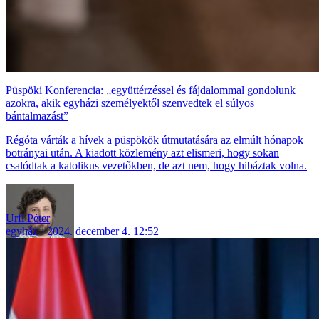
Püspöki Konferencia: „együttérzéssel és fájdalommal gondolunk
azokra, akik egyházi személyektől szenvedtek el súlyos
bántalmazást”
Régóta várták a hívek a püspökök útmutatására az elmúlt hónapok
botrányai után. A kiadott közlemény azt elismeri, hogy sokan
csalódtak a katolikus vezetőkben, de azt nem, hogy hibáztak volna.
Urfi Péter
egyház
2024. december 4. 12:52