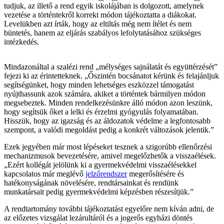
tudjuk, az illető a rend egyik iskolájában is dolgozott, amelynek
vezetése a történtekről korrekt módon tájékoztatta a diákokat.
Levelükben azt írták, hogy az eltiltás még nem ítélet és nem
büntetés, hanem az eljárás szabályos lefolytatásához szükséges
intézkedés.
Mindazonáltal a szalézi rend „mélységes sajnálatát és együttérzését”
fejezi ki az érintetteknek. „Őszintén bocsánatot kérünk és felajánljuk
segítségünket, hogy minden lehetséges eszközzel támogatást
nyújthassunk azok számára, akiket a történtek bármilyen módon
megsebeztek. Minden rendelkezésünkre álló módon azon leszünk,
hogy segítsük őket a lelki és érzelmi gyógyulás folyamatában.
Hisszük, hogy az igazság és az áldozatok védelme a legfontosabb
szempont, a valódi megoldást pedig a konkrét változások jelentik.”
Ezek jegyében már most lépéseket tesznek a szigorúbb ellenőrzési
mechanizmusok bevezetésére, amivel megelőzhetők a visszaélések.
„Ezért kollégát jelölünk ki a gyermekvédelmi visszaélésekkel
kapcsolatos már meglévő
jelzőrendszer
megerősítésére és
hatékonyságának növelésére, rendtársainkat és rendünk
munkatársait pedig gyermekvédelmi képzésben részesítjük.”
A rendtartomány további tájékoztatást egyelőre nem kíván adni, de
az előzetes vizsgálat lezárultáról és a jogerős egyházi döntés