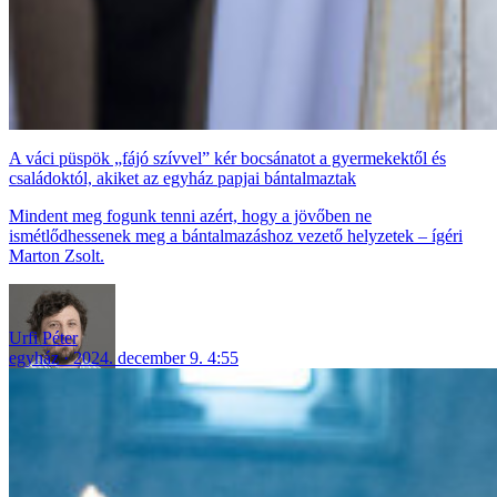
A váci püspök „fájó szívvel” kér bocsánatot a gyermekektől és
családoktól, akiket az egyház papjai bántalmaztak
Mindent meg fogunk tenni azért, hogy a jövőben ne
ismétlődhessenek meg a bántalmazáshoz vezető helyzetek – ígéri
Marton Zsolt.
Urfi Péter
egyház
2024. december 9. 4:55