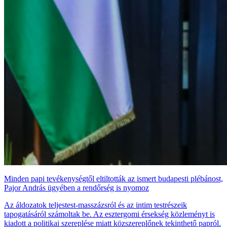
Minden papi tevékenységtől eltiltották az ismert budapesti plébánost,
Pajor András ügyében a rendőrség is nyomoz
Az áldozatok teljestest-masszázsról és az intim testrészeik
tapogatásáról számoltak be. Az esztergomi érsekség közleményt is
kiadott a politikai szereplése miatt közszereplőnek tekinthető papról.