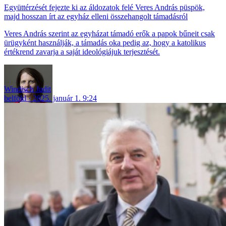
Együttérzését fejezte ki az áldozatok felé Veres András püspök,
majd hosszan írt az egyház elleni összehangolt támadásról
Veres András szerint az egyházat támadó erők a papok bűneit csak
ürügyként használják, a támadás oka pedig az, hogy a katolikus
értékrend zavarja a saját ideológiájuk terjesztését.
Windisch Judit
belföld
2025. január 1. 9:24