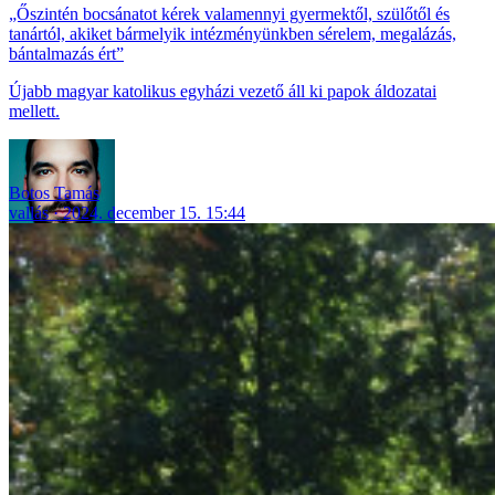
„Őszintén bocsánatot kérek valamennyi gyermektől, szülőtől és
tanártól, akiket bármelyik intézményünkben sérelem, megalázás,
bántalmazás ért”
Újabb magyar katolikus egyházi vezető áll ki papok áldozatai
mellett.
Botos Tamás
vallás
2024. december 15. 15:44