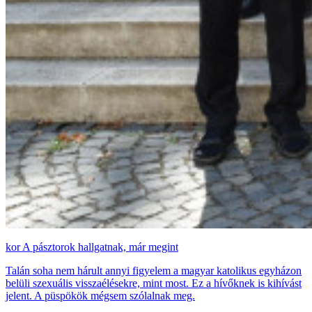
A pásztorok hallgatnak, már megint
Talán soha nem hárult annyi figyelem a magyar katolikus egyházon
belüli szexuális visszaélésekre, mint most. Ez a hívőknek is kihívást
jelent. A püspökök mégsem szólalnak meg.