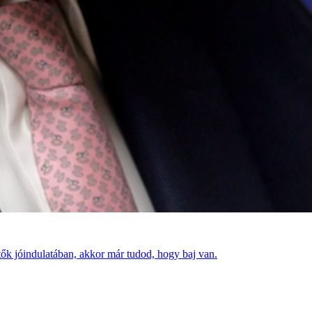
tők jóindulatában, akkor már tudod, hogy baj van.