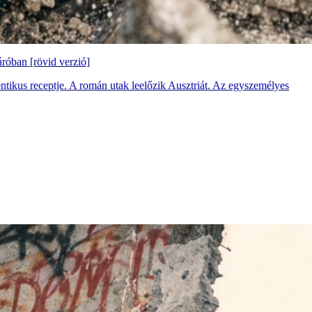
róban [rövid verzió]
ntikus receptje. A román utak leelőzik Ausztriát. Az egyszemélyes