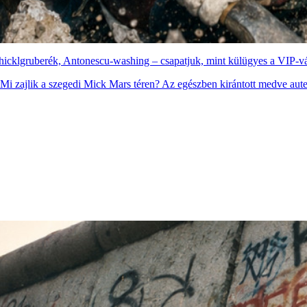
Schicklgruberék, Antonescu-washing – csapatjuk, mint külügyes a VIP-vá
. Mi zajlik a szegedi Mick Mars téren? Az egészben kirántott medve aute