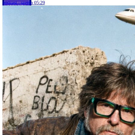
podcast
szerda 05:29