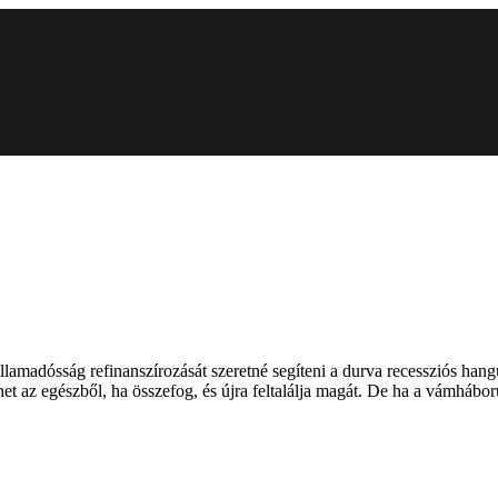
madósság refinanszírozását szeretné segíteni a durva recessziós hangul
het az egészből, ha összefog, és újra feltalálja magát. De ha a vámháb