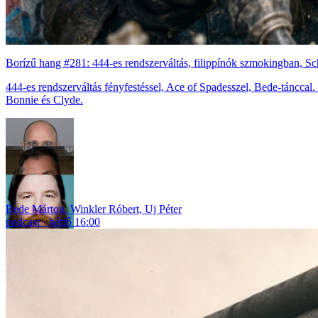
Borízű hang #281: 444-es rendszerváltás, filippínók szmokingban, 
444-es rendszerváltás fényfestéssel, Ace of Spadesszel, Bede-tánccal
Bonnie és Clyde.
Bede Márton
,
Winkler Róbert
,
Uj Péter
podcast
hétfő 16:00