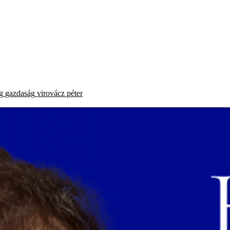
g
gazdaság
virovácz péter