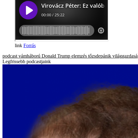
Forrás
podcast
vámháború
Donald Trump
elemzés
tőzsdepánik
világgazdasá
Legfrissebb podcastjaink