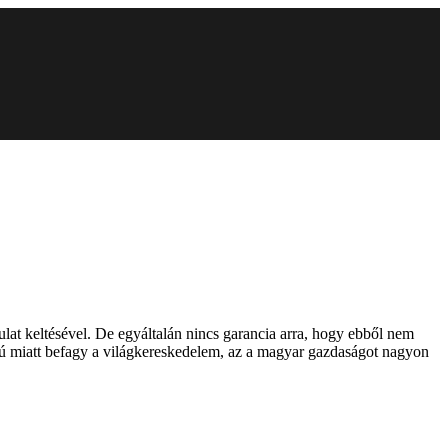
at keltésével. De egyáltalán nincs garancia arra, hogy ebből nem
orú miatt befagy a világkereskedelem, az a magyar gazdaságot nagyon