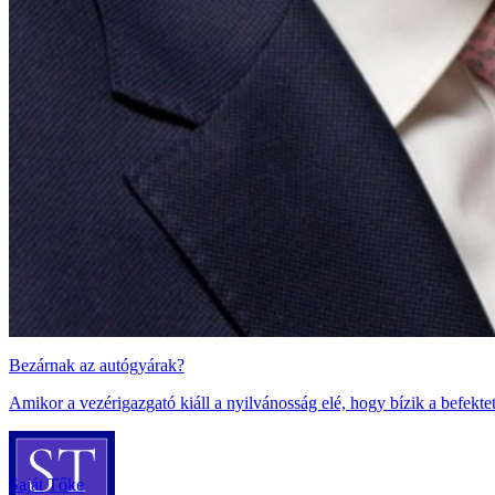
Bezárnak az autógyárak?
Amikor a vezérigazgató kiáll a nyilvánosság elé, hogy bízik a befekte
Saját Tőke