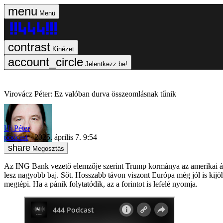
Menü
Kinézet
Jelentkezz be!
Virovácz Péter: Ez valóban durva összeomlásnak tűnik
Uj Péter
podcast
2025. április 7. 9:54
Megosztás
Az ING Bank vezető elemzője szerint Trump kormánya az amerikai álla
lesz nagyobb baj. Sőt. Hosszabb távon viszont Európa még jól is kijö
megtépi. Ha a pánik folytatódik, az a forintot is lefelé nyomja.