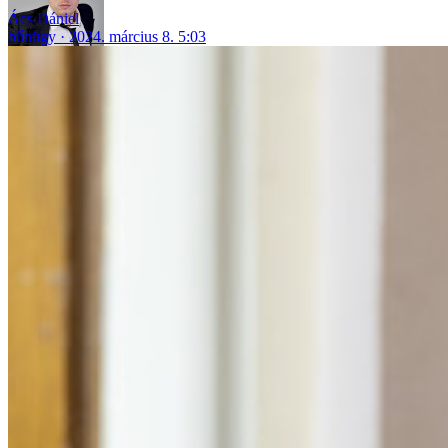
Ács Dániel
bűnügy
2024. március 8. 5:03