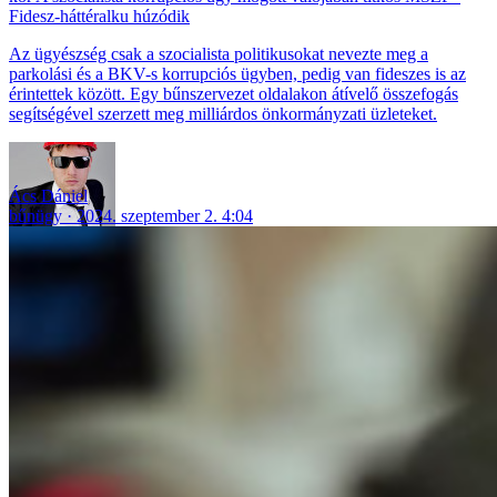
Fidesz-háttéralku húzódik
Az ügyészség csak a szocialista politikusokat nevezte meg a
parkolási és a BKV-s korrupciós ügyben, pedig van fideszes is az
érintettek között. Egy bűnszervezet oldalakon átívelő összefogás
segítségével szerzett meg milliárdos önkormányzati üzleteket.
Ács Dániel
bűnügy
2024. szeptember 2. 4:04