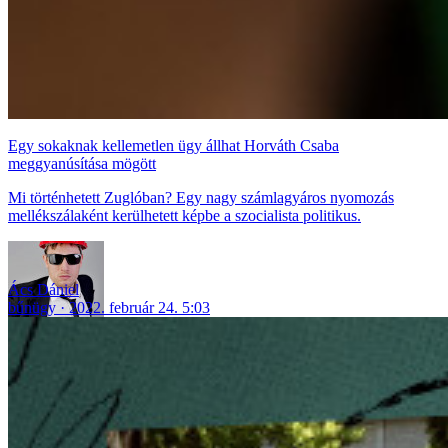
Egy sokaknak kellemetlen ügy állhat Horváth Csaba
meggyanúsítása mögött
Mi történhetett Zuglóban? Egy nagy számlagyáros nyomozás
mellékszálaként kerülhetett képbe a szocialista politikus.
Ács Dániel
bűnügy
2022. február 24. 5:03