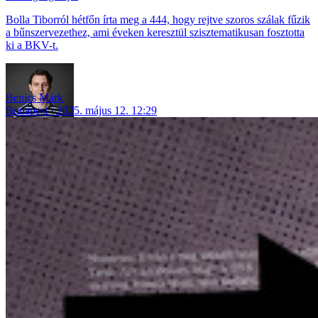
Bolla Tiborról hétfőn írta meg a 444, hogy rejtve szoros szálak fűzik
a bűnszervezethez, ami éveken keresztül szisztematikusan fosztotta
ki a BKV-t.
Benics Márk
Budapest
2025. május 12. 12:29