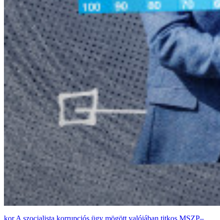
A szocialista korrupciós ügy mögött valójában titkos MSZP–