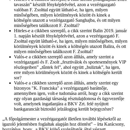
tavaszán” készült fényképfelvétel, azon a vezérigazgató
valóban F. Zsolttal együtt látható-e, ha igen, milyen
minőségében, milyen körülmények között és kinek a
költségén utazott a vezérigazgató Sanghajba, és ott milyen
minőségében találkozott F. Zsolttal?
Hiteles-e a cikkben szereplő, a cikk szerint Balin 2019. január
1. napján készült fényképfelvétel, azon a vezérigazgató F.
Zsolttal együtt látható-e, ha igen, milyen minőségében, milyen
körülmények között és kinek a költségén utazott Balira, és ott
milyen minőségében találkozott F. Zsolttal?
Valós-e a cikkben szereplő azon állítás, amely szerint a
vezérigazgató és F. Zsolt „fesztiválok és sportesemények VIP
részlegeiben” „tűntek fel”, ahol együtt „buliztak”, ha igen,
erre milyen körülmények között és kinek a költségén került
sor?
Valós-e a cikkben szereplő azon állítás, amely szerint egy
bizonyos "K. Franciska" a vezérigazgató barátnője,
amennyiben igen, volt-e tudomása arról, hogy a cikk szerint
egy olyan gazdasági társaság résztulajdonosa és ügyvezetője
volt, amelynek ingatlanjára a BKV Zrt. felé nyújtott
bankgaranciát biztosító jelzálogjog került bejegyzésre?
„A főpolgármester a vezérigazgatót illetően további lépésekről az
igazoló jelentésben foglaltak alapján hoz döntést” – írta Karácsony,
hozzátéve, hogy „a BKV külső szolgáltatók által végzett