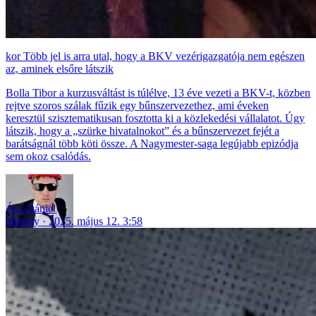
Több jel is arra utal, hogy a BKV vezérigazgatója nem egészen
az, aminek elsőre látszik
Bolla Tibor a kurzusváltást is túlélve, 13 éve vezeti a BKV-t, közben
rejtve szoros szálak fűzik egy bűnszervezethez, ami éveken
keresztül szisztematikusan fosztotta ki a közlekedési vállalatot. Úgy
látszik, hogy a „szürke hivatalnokot” és a bűnszervezet fejét a
barátságnál több köti össze. A Nagymester-saga legújabb epizódja
sem okoz csalódás.
Ács Dániel
bűnügy
2025. május 12. 3:58