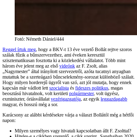
Fotó
:
Németh Dániel/444
Reggel írtuk meg
, hogy a BKV-t 13 éve vezető Bollát rejtve szoros
szálak fűzik a bűnszervezethez, ami éveken keresztül
szisztematikusan fosztotta ki a közlekedési vállalatot. Több mint
három éve jelent meg az első
videónk
az F. Zsolt, alias
„Nagymester” által irányított szervezetről, azóta tucatnyi anyagban
mutattuk be a szerteágazó bűncselekmény-sorozat különböző szálait.
Hogy milyen horderejű ügyről van szó, azt jól mutatja, hogy ennek
kapcsán már vádlott lett
szocialista
és
fideszes politikus
, magas
beosztású hivatalnok, volt kerületi
polgármester
, volt ügyész,
exminiszter, óriásvállalat
vezérigazgatója
, az egyik
leggazdagabb
magyar, és hosszú még a sor.
Karácsony az alábbi kérdésekre várja a választ Bollától még a hétfői
napon:
Milyen személyes vagy hivatali kapcsolatban állt F. Zsolttal?
Hiteles-e a cikkben szereplő, a cikk szerint „Sanghajban 2020