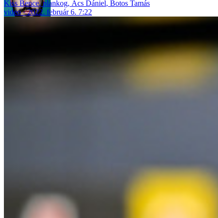
Kiss Bence
,
plankog
,
Ács Dániel
,
Botos Tamás
video
2022. február 6. 7:22