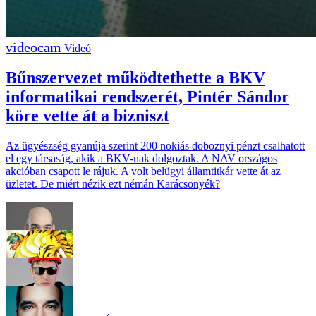
Videó
Bűnszervezet működtethette a BKV
informatikai rendszerét, Pintér Sándor
köre vette át a bizniszt
Az ügyészség gyanúja szerint 200 nokiás doboznyi pénzt csalhatott
el egy társaság, akik a BKV-nak dolgoztak. A NAV országos
akcióban csapott le rájuk. A volt belügyi államtitkár vette át az
üzletet. De miért nézik ezt némán Karácsonyék?