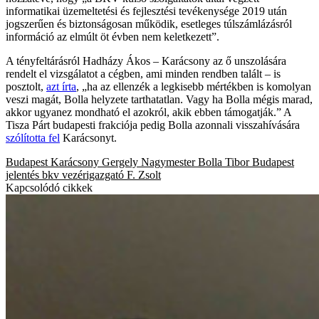
informatikai üzemeltetési és fejlesztési tevékenysége 2019 után
jogszerűen és biztonságosan működik, esetleges túlszámlázásról
információ az elmúlt öt évben nem keletkezett”.
A tényfeltárásról Hadházy Ákos – Karácsony az ő unszolására
rendelt el vizsgálatot a cégben, ami minden rendben talált – is
posztolt,
azt írta
, „ha az ellenzék a legkisebb mértékben is komolyan
veszi magát, Bolla helyzete tarthatatlan. Vagy ha Bolla mégis marad,
akkor ugyanez mondható el azokról, akik ebben támogatják.” A
Tisza Párt budapesti frakciója pedig Bolla azonnali visszahívására
szólította fel
Karácsonyt.
Budapest
Karácsony Gergely
Nagymester
Bolla Tibor
Budapest
jelentés
bkv
vezérigazgató
F. Zsolt
Kapcsolódó cikkek