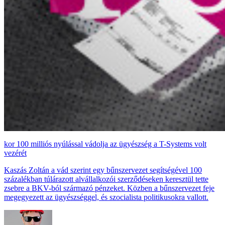
100 milliós nyúlással vádolja az ügyészség a T-Systems volt
vezérét
Kaszás Zoltán a vád szerint egy bűnszervezet segítségével 100
százalékban túlárazott alvállalkozói szerződéseken keresztül tette
zsebre a BKV-ból származó pénzeket. Közben a bűnszervezet feje
megegyezett az ügyészséggel, és szocialista politikusokra vallott.