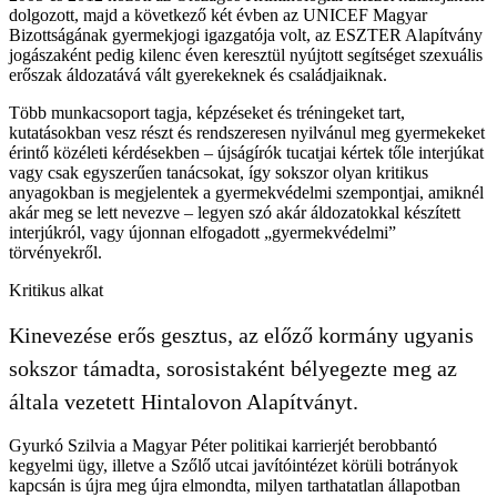
dolgozott, majd a következő két évben az UNICEF Magyar
Bizottságának gyermekjogi igazgatója volt, az ESZTER Alapítvány
jogászaként pedig kilenc éven keresztül nyújtott segítséget szexuális
erőszak áldozatává vált gyerekeknek és családjaiknak.
Több munkacsoport tagja, képzéseket és tréningeket tart,
kutatásokban vesz részt és rendszeresen nyilvánul meg gyermekeket
érintő közéleti kérdésekben – újságírók tucatjai kértek tőle interjúkat
vagy csak egyszerűen tanácsokat, így sokszor olyan kritikus
anyagokban is megjelentek a gyermekvédelmi szempontjai, amiknél
akár meg se lett nevezve – legyen szó akár áldozatokkal készített
interjúkról, vagy újonnan elfogadott „gyermekvédelmi”
törvényekről.
Kritikus alkat
Kinevezése erős gesztus, az előző kormány ugyanis
sokszor támadta, sorosistaként bélyegezte meg az
általa vezetett Hintalovon Alapítványt.
Gyurkó Szilvia a Magyar Péter politikai karrierjét berobbantó
kegyelmi ügy, illetve a Szőlő utcai javítóintézet körüli botrányok
kapcsán is újra meg újra elmondta, milyen tarthatatlan állapotban