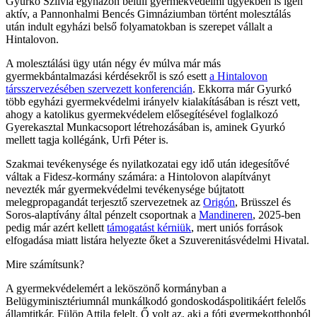
Gyurkó Szilvia egyházon belüli gyermekvédelmi ügyekben is igen
aktív, a Pannonhalmi Bencés Gimnáziumban történt molesztálás
után indult egyházi belső folyamatokban is szerepet vállalt a
Hintalovon.
A molesztálási ügy után négy év múlva már más
gyermekbántalmazási kérdésekről is szó esett
a Hintalovon
társszervezésében szervezett konferencián
. Ekkorra már Gyurkó
több egyházi gyermekvédelmi irányelv kialakításában is részt vett,
ahogy a katolikus gyermekvédelem elősegítésével foglalkozó
Gyerekasztal Munkacsoport létrehozásában is, aminek Gyurkó
mellett tagja kollégánk, Urfi Péter is.
Szakmai tevékenysége és nyilatkozatai egy idő után idegesítővé
váltak a Fidesz-kormány számára: a Hintolovon alapítványt
nevezték már gyermekvédelmi tevékenysége bújtatott
melegpropagandát terjesztő szervezetnek az
Origón
, Brüsszel és
Soros-alaptívány által pénzelt csoportnak a
Mandineren
, 2025-ben
pedig már azért kellett
támogatást kérniük
, mert uniós források
elfogadása miatt listára helyezte őket a Szuverenitásvédelmi Hivatal.
Mire számítsunk?
A gyermekvédelemért a leköszönő kormányban a
Belügyminisztériumnál munkálkodó gondoskodáspolitikáért felelős
államtitkár, Fülöp Attila felelt. Ő volt az, aki a fóti gyermekotthonból