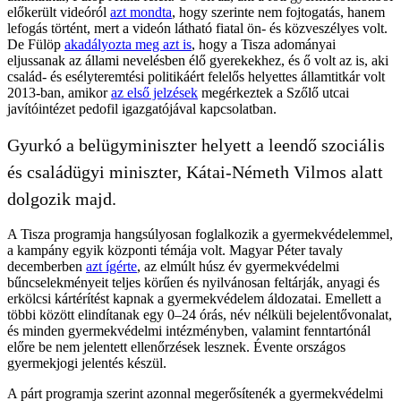
előkerült videóról
azt mondta
, hogy szerinte nem fojtogatás, hanem
lefogás történt, mert a videón látható fiatal ön- és közveszélyes volt.
De Fülöp
akadályozta meg azt is
, hogy a Tisza adományai
eljussanak az állami nevelésben élő gyerekekhez, és ő volt az is, aki
család- és esélyteremtési politikáért felelős helyettes államtitkár volt
2013-ban, amikor
az első jelzések
megérkeztek a Szőlő utcai
javítóintézet pedofil igazgatójával kapcsolatban.
Gyurkó a belügyminiszter helyett a leendő szociális
és családügyi miniszter, Kátai-Németh Vilmos alatt
dolgozik majd.
A Tisza programja hangsúlyosan foglalkozik a gyermekvédelemmel,
a kampány egyik központi témája volt. Magyar Péter tavaly
decemberben
azt ígérte
, az elmúlt húsz év gyermekvédelmi
bűncselekményeit teljes körűen és nyilvánosan feltárják, anyagi és
erkölcsi kártérítést kapnak a gyermekvédelem áldozatai. Emellett a
többi között elindítanak egy 0–24 órás, név nélküli bejelentővonalat,
és minden gyermekvédelmi intézményben, valamint fenntartónál
előre be nem jelentett ellenőrzések lesznek. Évente országos
gyermekjogi jelentés készül.
A párt programja szerint azonnal megerősítenék a gyermekvédelmi