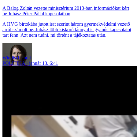
A Balog Zoltán vezette minisztérium 2013-ban információkat kért
be Juhász Péter Pállal kapcsolatban
A HVG birtokába jutott irat szerint három gyermekvédelmi vezető
arról számolt be, Juhász több kiskorú lánnyal is gyanús kapcsolatot
tart fenn. Azt nem tudni, mi történt a tájékoztatás után.
Windisch Judit
POLITIKA
január 13. 6:41