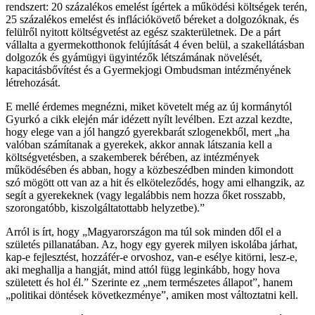
rendszert: 20 százalékos emelést ígértek a működési költségek terén,
25 százalékos emelést és inflációkövető béreket a dolgozóknak, és
felülről nyitott költségvetést az egész szakterületnek. De a párt
vállalta a gyermekotthonok felújítását 4 éven belül, a szakellátásban
dolgozók és gyámügyi ügyintézők létszámának növelését,
kapacitásbővítést és a Gyermekjogi Ombudsman intézményének
létrehozását.
E mellé érdemes megnézni, miket követelt még az új kormánytól
Gyurkó a cikk elején már idézett nyílt levélben. Ezt azzal kezdte,
hogy elege van a jól hangzó gyerekbarát szlogenekből, mert „ha
valóban számítanak a gyerekek, akkor annak látszania kell a
költségvetésben, a szakemberek bérében, az intézmények
működésében és abban, hogy a közbeszédben minden kimondott
szó mögött ott van az a hit és elköteleződés, hogy ami elhangzik, az
segít a gyerekeknek (vagy legalábbis nem hozza őket rosszabb,
szorongatóbb, kiszolgáltatottabb helyzetbe).”
Arról is írt, hogy „Magyarországon ma túl sok minden dől el a
születés pillanatában. Az, hogy egy gyerek milyen iskolába járhat,
kap-e fejlesztést, hozzáfér-e orvoshoz, van-e esélye kitörni, lesz-e,
aki meghallja a hangját, mind attól függ leginkább, hogy hova
született és hol él.” Szerinte ez „nem természetes állapot”, hanem
„politikai döntések következménye”, amiken most változtatni kell.