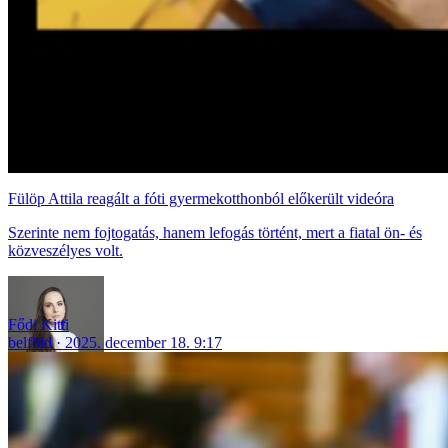
Fülöp Attila reagált a fóti gyermekotthonból előkerült videóra
Szerinte nem fojtogatás, hanem lefogás történt, mert a fiatal ön- és
közveszélyes volt.
Fődi Kitti
belföld
2025. december 18. 9:17