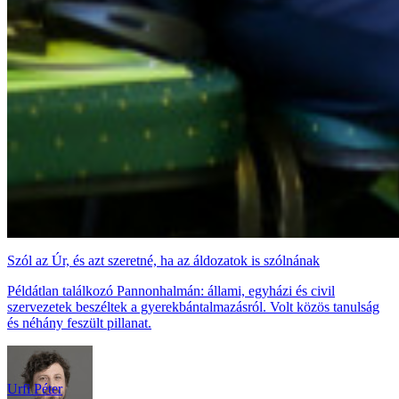
Szól az Úr, és azt szeretné, ha az áldozatok is szólnának
Példátlan találkozó Pannonhalmán: állami, egyházi és civil
szervezetek beszéltek a gyerekbántalmazásról. Volt közös tanulság
és néhány feszült pillanat.
Urfi Péter