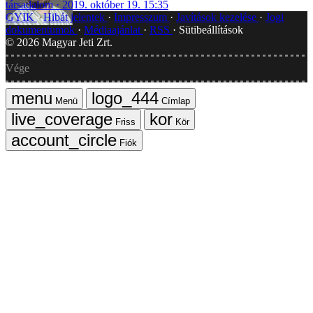
társadalom
2019. október 19. 15:35
GYIK
Hibát jelentek
Impresszum
Javítások kezelése
Jogi
dokumentumok
Médiaajánlat
RSS
Sütibeállítások
©
2026
Magyar Jeti Zrt.
Vége
Menü
Címlap
Friss
Kör
Fiók