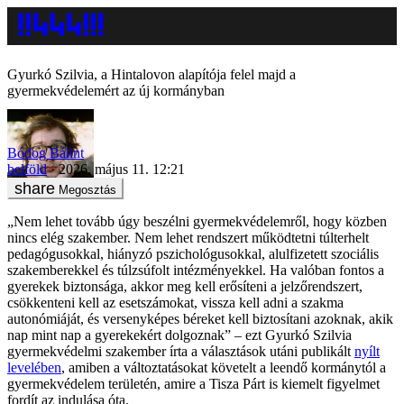
Gyurkó Szilvia, a Hintalovon alapítója felel majd a
gyermekvédelemért az új kormányban
Bódog Bálint
belföld
2026. május 11. 12:21
Megosztás
„Nem lehet tovább úgy beszélni gyermekvédelemről, hogy közben
nincs elég szakember. Nem lehet rendszert működtetni túlterhelt
pedagógusokkal, hiányzó pszichológusokkal, alulfizetett szociális
szakemberekkel és túlzsúfolt intézményekkel. Ha valóban fontos a
gyerekek biztonsága, akkor meg kell erősíteni a jelzőrendszert,
csökkenteni kell az esetszámokat, vissza kell adni a szakma
autonómiáját, és versenyképes béreket kell biztosítani azoknak, akik
nap mint nap a gyerekekért dolgoznak” – ezt Gyurkó Szilvia
gyermekvédelmi szakember írta a választások utáni publikált
nyílt
levelében
, amiben a változtatásokat követelt a leendő kormánytól a
gyermekvédelem területén, amire a Tisza Párt is kiemelt figyelmet
fordít az indulása óta.