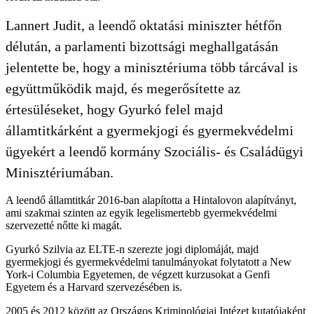
Lannert Judit, a leendő oktatási miniszter hétfőn
délután, a parlamenti bizottsági meghallgatásán
jelentette be, hogy a minisztériuma több tárcával is
együttműködik majd, és megerősítette az
értesüléseket, hogy Gyurkó felel majd
államtitkárként a gyermekjogi és gyermekvédelmi
ügyekért a leendő kormány Szociális- és Családügyi
Minisztériumában.
A leendő államtitkár 2016-ban alapította a Hintalovon alapítványt,
ami szakmai szinten az egyik legelismertebb gyermekvédelmi
szervezetté nőtte ki magát.
Gyurkó Szilvia az ELTE-n szerezte jogi diplomáját, majd
gyermekjogi és gyermekvédelmi tanulmányokat folytatott a New
York-i Columbia Egyetemen, de végzett kurzusokat a Genfi
Egyetem és a Harvard szervezésében is.
2005 és 2012 között az Országos Kriminológiai Intézet kutatójaként