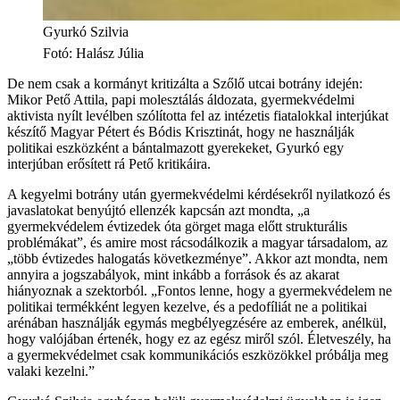
Gyurkó Szilvia
Fotó
:
Halász Júlia
De nem csak a kormányt kritizálta a Szőlő utcai botrány idején:
Mikor Pető Attila, papi molesztálás áldozata, gyermekvédelmi
aktivista nyílt levélben szólította fel az intézetis fiatalokkal interjúkat
készítő Magyar Pétert és Bódis Krisztinát, hogy ne használják
politikai eszközként a bántalmazott gyerekeket, Gyurkó egy
interjúban erősített rá Pető kritikáira.
A kegyelmi botrány után gyermekvédelmi kérdésekről nyilatkozó és
javaslatokat benyújtó ellenzék kapcsán azt mondta, „a
gyermekvédelem évtizedek óta görget maga előtt strukturális
problémákat”, és amire most rácsodálkozik a magyar társadalom, az
„több évtizedes halogatás következménye”. Akkor azt mondta, nem
annyira a jogszabályok, mint inkább a források és az akarat
hiányoznak a szektorból. „Fontos lenne, hogy a gyermekvédelem ne
politikai termékként legyen kezelve, és a pedofíliát ne a politikai
arénában használják egymás megbélyegzésére az emberek, anélkül,
hogy valójában értenék, hogy ez az egész miről szól. Életveszély, ha
a gyermekvédelmet csak kommunikációs eszközökkel próbálja meg
valaki kezelni.”