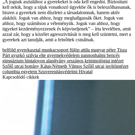
„A jognak asztalához a gyerekeket is oda kell engedni. Biztosítani
kell nekik, hogy a rájuk vonatkozó ügyekbe ők is beleszólhassanak,
hiszen a gyerekek nem díszletei a társadalomnak, hanem aktív
alakítói. Joguk van ahhoz, hogy meghallgassák őket. Joguk van
ahhoz, hogy számítson a véleményük. Joguk van ahhoz, hogy
ügyeket kezdeményezzenek és képviseljenek” – írta levelében, amit
azzal zár, hogy a közélet agresszivitását is meg kell szüntetni, mert a
gyerekek azt tanulják, amit a felnőttek csinálnak.
belföld
gyerekasztal munkacsoport
fülöp attila
magyar péter
Tisza
Párt
gyurkó szilvia
elte
gyermekvédelem
pannonhalmi bencés
gimnázium
hintalovon alapítvány
országos kriminológiai intézet
Szőlő utcai botrány
Kátai-Németh Vilmos
Szőlő utcai javítóintézet
columbia egyetem
Szuverenitásvédelmi Hivatal
Kapcsolódó cikkek