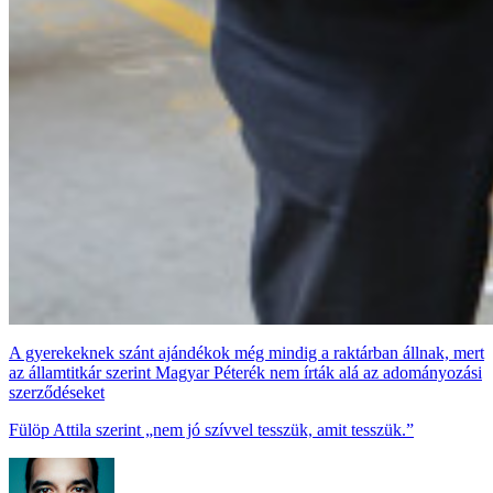
A gyerekeknek szánt ajándékok még mindig a raktárban állnak, mert
az államtitkár szerint Magyar Péterék nem írták alá az adományozási
szerződéseket
Fülöp Attila szerint „nem jó szívvel tesszük, amit tesszük.”