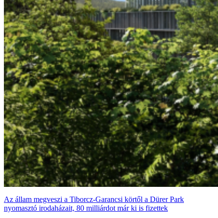
Az állam megveszi a Tiborcz-Garancsi körtől a Dürer Park
nyomasztó irodaházait, 80 milliárdot már ki is fizettek