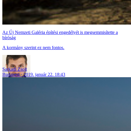
Az Új Nemzeti Galéria építési engedélyét is megsemmisítette a
bíróság
A kormány szerint ez nem fontos.
Sarkadi Zsolt
Budapest
2019. január 22. 18:43