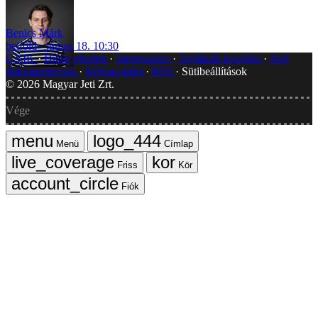
Benics Márk
belföld
június 18. 10:30
GYIK
Hibát jelentek
Impresszum
Javítások kezelése
Jogi
dokumentumok
Médiaajánlat
RSS
Sütibeállítások
©
2026
Magyar Jeti Zrt.
Vége
Menü
Címlap
Friss
Kör
Fiók