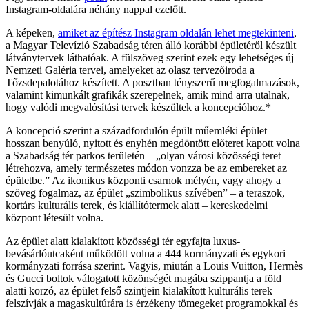
Instagram-oldalára néhány nappal ezelőtt.
A képeken,
amiket az építész Instagram oldalán lehet megtekinteni
,
a Magyar Televízió Szabadság téren álló korábbi épületéről készült
látványtervek láthatóak. A fülszöveg szerint ezek egy lehetséges új
Nemzeti Galéria tervei, amelyeket az olasz tervezőiroda a
Tőzsdepalotához készített. A posztban tényszerű megfogalmazások,
valamint kimunkált grafikák szerepelnek, amik mind arra utalnak,
hogy valódi megvalósítási tervek készültek a koncepcióhoz.*
A koncepció szerint a századfordulón épült műemléki épület
hosszan benyúló, nyitott és enyhén megdöntött előteret kapott volna
a Szabadság tér parkos területén – „olyan városi közösségi teret
létrehozva, amely természetes módon vonzza be az embereket az
épületbe.” Az ikonikus központi csarnok mélyén, vagy ahogy a
szöveg fogalmaz, az épület „szimbolikus szívében” – a teraszok,
kortárs kulturális terek, és kiállítótermek alatt – kereskedelmi
központ létesült volna.
Az épület alatt kialakított közösségi tér egyfajta luxus-
bevásárlóutcaként működött volna a 444 kormányzati és egykori
kormányzati forrása szerint. Vagyis, miután a Louis Vuitton, Hermès
és Gucci boltok válogatott közönségét magába szippantja a föld
alatti korzó, az épület felső szintjein kialakított kulturális terek
felszívják a magaskultúrára is érzékeny tömegeket programokkal és