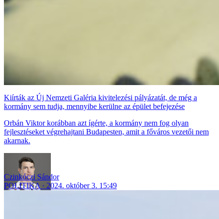
Kiírták az Új Nemzeti Galéria kivitelezési pályázatát, de még a
kormány sem tudja, mennyibe kerülne az épület befejezése
Orbán Viktor korábban azt ígérte, a kormány nem fog olyan
fejlesztéseket végrehajtani Budapesten, amit a főváros vezetői nem
akarnak.
Czinkóczi Sándor
POLITIKA
2024. október 3. 15:49