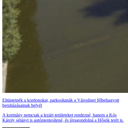
Eltüntetnék a kordonokat, parkosítanák a Városliget félbehagyott
beruházásainak helyét
A kormány nemcsak a lezárt területeket rendezné, hanem a Kós
Károly sétányt is autómentesítené, és újragondolná a Hősök terét is.