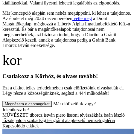
kiállításokkal. Valami ilyesmi lehetett legalábbis az elgondolás.
Már koncepció alapján sem nehéz megtippelni, ki lehet a tulajdonos.
Az épületet még 2024 decemberében
vette meg
a Diorit
Magántőkealap, méghozzá a Liberty Alpha Ingatlanbefektető Kft.-n
keresztül. És bár a magántőkealapok tulajdonosai nem
megismerhetőek, azt biztosan tudni, hogy a Dioritot a Gránit
Alapkezelő kezeli, annak a tulajdonosa pedig a Gránit Bank,
Tiborcz István érdekeltsége.
Csatlakozz a Körhöz, és olvass tovább!
Ezt a cikket teljes terjedelmében csak előfizetőink olvashatják el.
Légy része a közösségünknek, segítsd a 444 működését!
Már előfizetőnk vagy?
Megnézem a csomagokat
Jelentkezz be!
MŰVÉSZET
tiborcz istván
piero lissoni
tévészékház
baán lászló
tőzsdepalota
szabadság tér
gránit alapkezelő
nemzeti galéria
Kapcsolódó cikkek