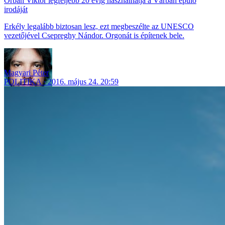
Orbán Viktor legfeljebb 20 évig használhatja a Várban épülő
irodáját
Erkély legalább biztosan lesz, ezt megbeszélte az UNESCO
vezetőjével Csepreghy Nándor. Orgonát is építenek bele.
Magyari Péter
POLITIKA
2016. május 24. 20:59