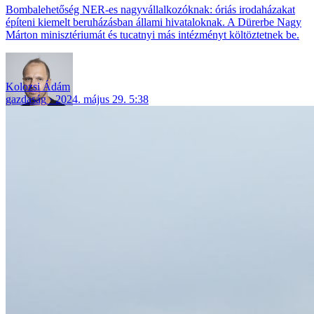
Bombalehetőség NER-es nagyvállalkozóknak: óriás irodaházakat
építeni kiemelt beruházásban állami hivataloknak. A Dürerbe Nagy
Márton minisztériumát és tucatnyi más intézményt költöztetnek be.
Kolozsi Ádám
gazdaság
2024. május 29. 5:38