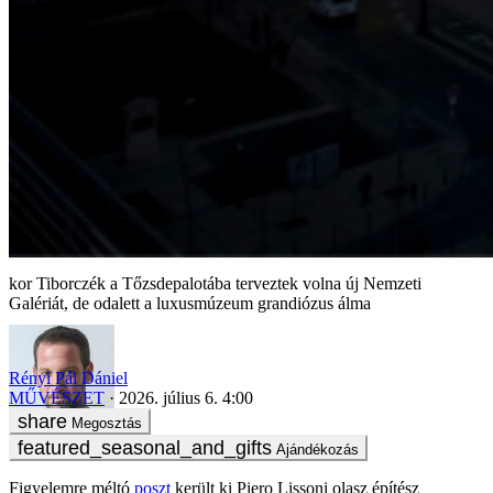
Tiborczék a Tőzsdepalotába terveztek volna új Nemzeti
Galériát, de odalett a luxusmúzeum grandiózus álma
Rényi Pál Dániel
MŰVÉSZET
2026. július 6. 4:00
Megosztás
Ajándékozás
Figyelemre méltó
poszt
került ki Piero Lissoni olasz építész