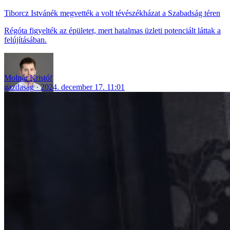
Tiborcz Istvánék megvették a volt tévészékházat a Szabadság téren
Régóta figyelték az épületet, mert hatalmas üzleti potenciált láttak a
felújításában.
Molnár Kristóf
gazdaság
2024. december 17. 11:01