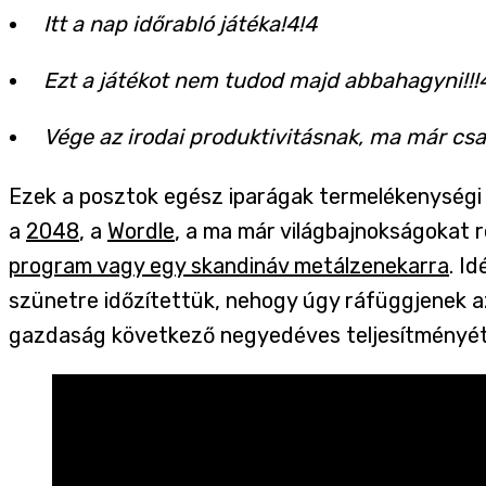
Itt a nap időrabló játéka!4!4
Ezt a játékot nem tudod majd abbahagyni!!!
Vége az irodai produktivitásnak, ma már csak
Ezek a posztok egész iparágak termelékenységi 
a
2048
, a
Wordle
, a ma már világbajnokságokat
program vagy egy skandináv metálzenekarra
. I
szünetre időzítettük, nehogy úgy ráfüggjenek a
gazdaság következő negyedéves teljesítményét 