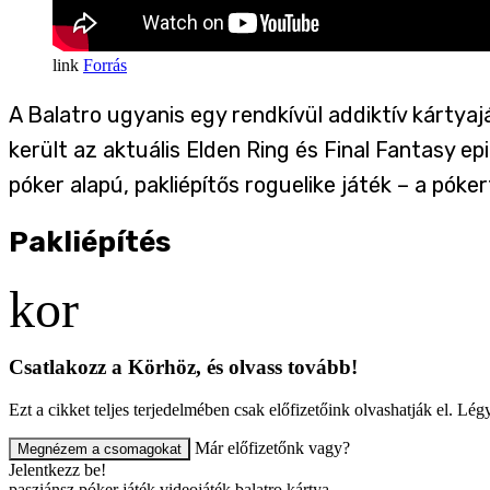
Forrás
A Balatro ugyanis egy rendkívül addiktív kártyaj
került az aktuális Elden Ring és Final Fantasy
póker alapú, pakliépítős roguelike játék – a póke
Pakliépítés
Csatlakozz a Körhöz, és olvass tovább!
Ezt a cikket teljes terjedelmében csak előfizetőink olvashatják el. L
Már előfizetőnk vagy?
Megnézem a csomagokat
Jelentkezz be!
pasziánsz
póker
játék
videojáték
balatro
kártya