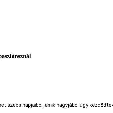
pasziánsznál
rnet szebb napjaiból, amik nagyjából úgy kezdődtek