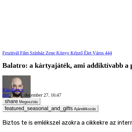
Fesztivál
Film
Színház
Zene
Könyv
Képző
Élet
Város
444
Balatro: a kártyajáték, ami addiktívabb a 
Kiss Bence
élet
2024. december 27. 16:47
Megosztás
Ajándékozás
Biztos te is emlékszel azokra a cikkekre az inte