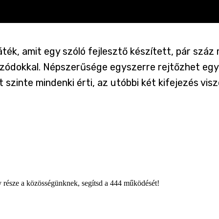
áték, amit egy szóló fejlesztő készített, pár száz
 epizódokkal. Népszerűsége egyszerre rejtőzhet e
rt szinte mindenki érti, az utóbbi két kifejezés v
égy része a közösségünknek, segítsd a 444 működését!