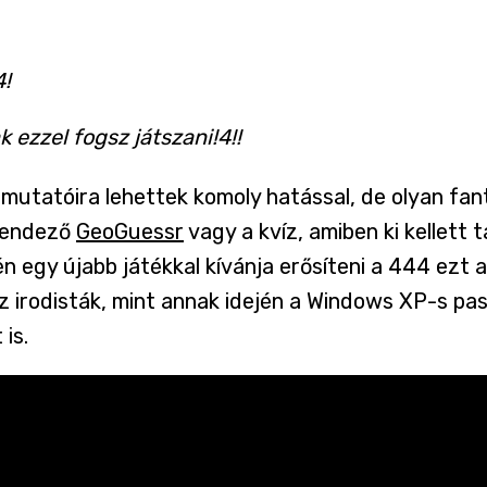
4!
 ezzel fogsz játszani!4!!
mutatóira lehettek komoly hatással, de olyan fan
 rendező
GeoGuessr
vagy a kvíz, amiben ki kellett t
dén egy újabb játékkal kívánja erősíteni a 444 ezt a
z irodisták, mint annak idején a Windows XP-s pa
is.