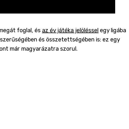
 megát foglal, és
az év játéka jelöléssel
egy ligába
gyszerűségében és összetettségében is: ez egy
iszont már magyarázatra szorul.