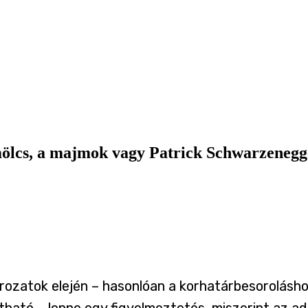
mölcs, a majmok vagy Patrick Schwarzenegg
ozatok elején – hasonlóan a korhatárbesoroláshoz,
tható – lenne egy figyelmeztetés, miszerint az a