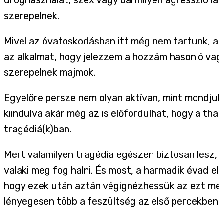
szerepelnek.
Mivel az óvatoskodásban itt még nem tartunk, a
az alkalmat, hogy jelezzem a hozzám hasonló v
szerepelnek majmok.
Egyelőre persze nem olyan aktívan, mint mondj
kiindulva akár még az is előfordulhat, hogy a t
tragédiá(k)ban.
Mert valamilyen tragédia egészen biztosan lesz,
valaki meg fog halni. És most, a harmadik évad e
hogy ezek után aztán végignézhessük az ezt meg
lényegesen több a feszültség az első percekben