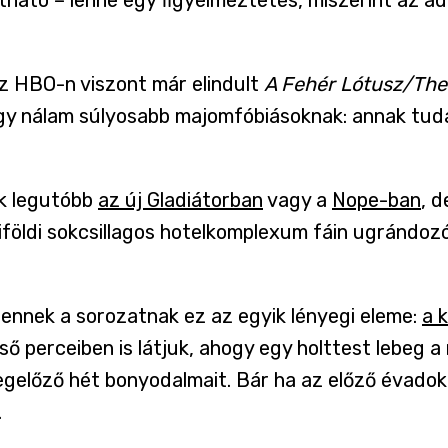
z HBO-n viszont már elindult
A Fehér Lótusz/The
agy nálam súlyosabb majomfóbiásoknak:
annak tuda
uk legutóbb
az új Gladiátorban
vagy a
Nope-ban
, 
haiföldi sokcsillagos hotelkomplexum fáin ugrándo
 ennek a sorozatnak ez az egyik lényegi eleme:
a 
lső perceiben is látjuk, ahogy egy holttest lebeg 
előző hét bonyodalmait. Bár ha az előző évadokho
.