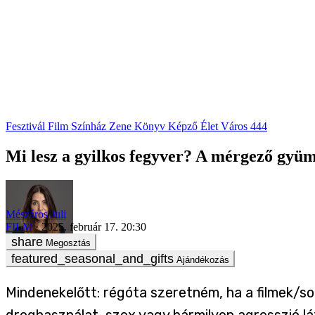
Fesztivál
Film
Színház
Zene
Könyv
Képző
Élet
Város
444
Mi lesz a gyilkos fegyver? A mérgező gyü
Mészáros Juli
FILM
2025. február 17. 20:30
Megosztás
Ajándékozás
Mindenekelőtt: régóta szeretném, ha a filmek/sor
droghasználat, szex vagy bármilyen agresszió lá