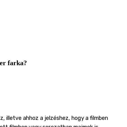
er farka?
 illetve ahhoz a jelzéshez, hogy a filmben
dott filmben vagy sorozatban majmok is