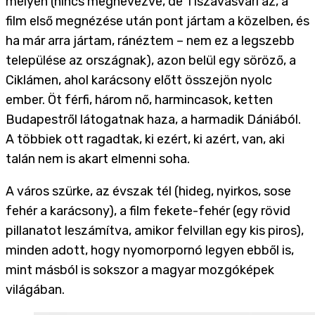
mélyén (nincs megnevezve, de Tiszavasvári az, a
film első megnézése után pont jártam a közelben, és
ha már arra jártam, ránéztem – nem ez a legszebb
települése az országnak), azon belül egy söröző, a
Ciklámen, ahol karácsony előtt összejön nyolc
ember. Öt férfi, három nő, harmincasok, ketten
Budapestről látogatnak haza, a harmadik Dániából.
A többiek ott ragadtak, ki ezért, ki azért, van, aki
talán nem is akart elmenni soha.
A város szürke, az évszak tél (hideg, nyirkos, sose
fehér a karácsony), a film fekete-fehér (egy rövid
pillanatot leszámítva, amikor felvillan egy kis piros),
minden adott, hogy nyomorpornó legyen ebből is,
mint másból is sokszor a magyar mozgóképek
világában.