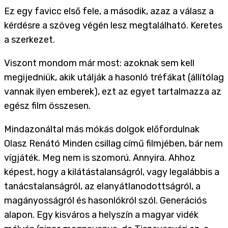
Ez egy favicc első fele, a második, azaz a válasz a
kérdésre a szöveg végén lesz megtalálható. Keretes
a szerkezet.
Viszont mondom már most: azoknak sem kell
megijedniük, akik utálják a hasonló tréfákat (állítólag
vannak ilyen emberek), ezt az egyet tartalmazza az
egész film összesen.
Mindazonáltal más mókás dolgok előfordulnak
Olasz Renátó Minden csillag című filmjében, bár nem
vígjáték. Meg nem is szomorú. Annyira. Ahhoz
képest, hogy a kilátástalanságról, vagy legalábbis a
tanácstalanságról, az elanyátlanodottságról, a
magányosságról és hasonlókról szól. Generációs
alapon. Egy kisváros a helyszín a magyar vidék