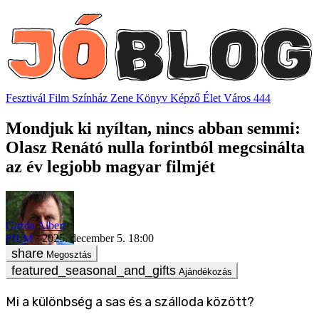
Fesztivál
Film
Színház
Zene
Könyv
Képző
Élet
Város
444
Mondjuk ki nyíltan, nincs abban semmi:
Olasz Renátó nulla forintból megcsinálta
az év legjobb magyar filmjét
Gazda Albert
FILM
2025. december 5. 18:00
Megosztás
Ajándékozás
Mi a különbség a sas és a szálloda között?