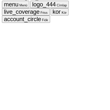
Menü
Címlap
Friss
Kör
Fiók