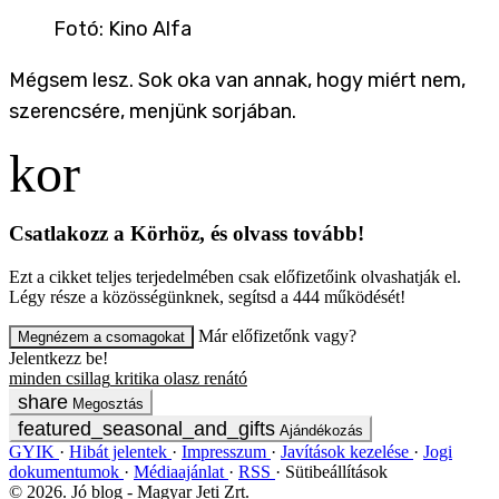
Fotó
:
Kino Alfa
Mégsem lesz. Sok oka van annak, hogy miért nem,
szerencsére, menjünk sorjában.
Csatlakozz a Körhöz, és olvass tovább!
Ezt a cikket teljes terjedelmében csak előfizetőink olvashatják el.
Légy része a közösségünknek, segítsd a 444 működését!
Már előfizetőnk vagy?
Megnézem a csomagokat
Jelentkezz be!
minden csillag
kritika
olasz renátó
Megosztás
Ajándékozás
GYIK
Hibát jelentek
Impresszum
Javítások kezelése
Jogi
dokumentumok
Médiaajánlat
RSS
Sütibeállítások
©
2026
. Jó blog - Magyar Jeti Zrt.