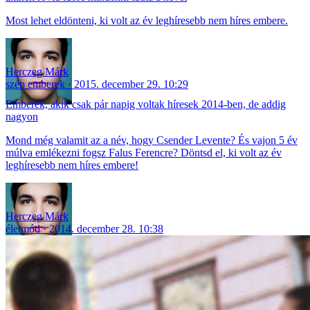
Most lehet eldönteni, ki volt az év leghíresebb nem híres embere.
Herczeg Márk
szép emberek
2015. december 29. 10:29
Emberek, akik csak pár napig voltak híresek 2014-ben, de addig
nagyon
Mond még valamit az a név, hogy Csender Levente? És vajon 5 év
múlva emlékezni fogsz Falus Ferencre? Döntsd el, ki volt az év
leghíresebb nem híres embere!
Herczeg Márk
életmód
2014. december 28. 10:38