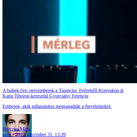
A bubek éve: percemberek a Tiganciuc fivérektől Konyakon át
Kapu Tiboron keresztül Gyurcsány Ferencig
Emberek, akik pillanatokra megragadták a figyelmünket.
Herczeg Márk
sztár
2025. december 31. 13:39