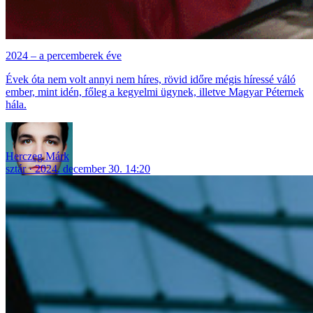
2024 – a percemberek éve
Évek óta nem volt annyi nem híres, rövid időre mégis híressé váló
ember, mint idén, főleg a kegyelmi ügynek, illetve Magyar Péternek
hála.
Herczeg Márk
sztár
2024. december 30. 14:20