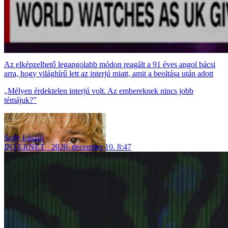
Az elképzelhető legangolabb módon reagált a 91 éves angol bácsi
arra, hogy világhírű lett az interjú miatt, amit a beoltása után adott
„Mélyen érdektelen interjú volt. Az embereknek nincs jobb
témájuk?”
Szily László
INTERNET
2020. december 10. 8:47