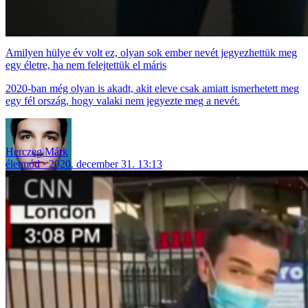
Amilyen hülye év volt ez, olyan sok ember nevét jegyezhettük meg
egy életre, ha nem felejtettük el máris
2020-ban még olyan is akadt, akit eleve csak amiatt ismerhetett meg
egy fél ország, hogy valaki nem jegyezte meg a nevét.
Herczeg Márk
életmód
2020. december 31. 13:13