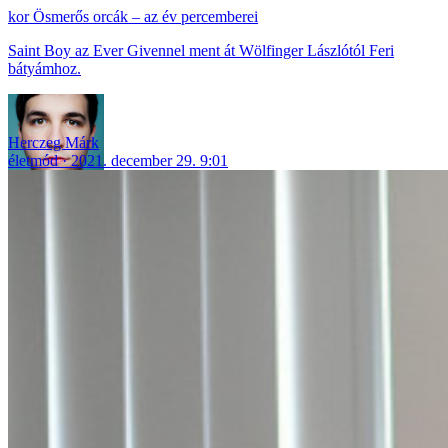
Ösmerős orcák – az év percemberei
Saint Boy az Ever Givennel ment át Wölfinger Lászlótól Feri
bátyámhoz.
Herczeg Márk
életmód
2021. december 29. 9:01