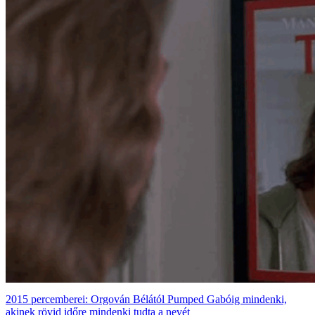
2015 percemberei: Orgován Bélától Pumped Gabóig mindenki,
akinek rövid időre mindenki tudta a nevét