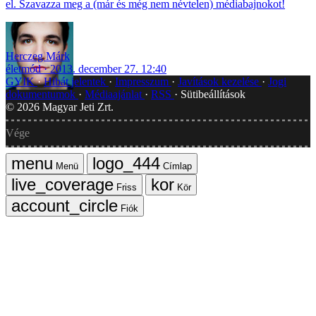
el. Szavazza meg a (már és még nem névtelen) médiabajnokot!
Herczeg Márk
életmód
2013. december 27. 12:40
GYIK
Hibát jelentek
Impresszum
Javítások kezelése
Jogi
dokumentumok
Médiaajánlat
RSS
Sütibeállítások
©
2026
Magyar Jeti Zrt.
Vége
Menü
Címlap
Friss
Kör
Fiók