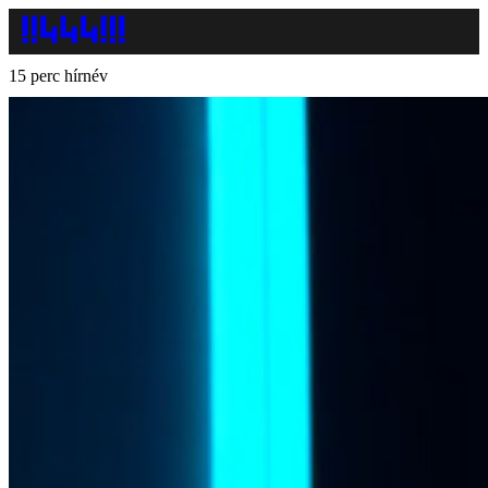
15 perc hírnév