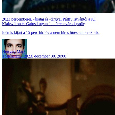
2023 percemberei, -állatai és -tárgyai Pálffy Istvántól a KÍ
Klaksvíkon és Gaius kutyán át a ferencvárosi padig
Idén is kijárt a 15 perc hírnév a nem híres híres embereknek.
Herczeg Márk
Történelem
2023. december 30. 20:00