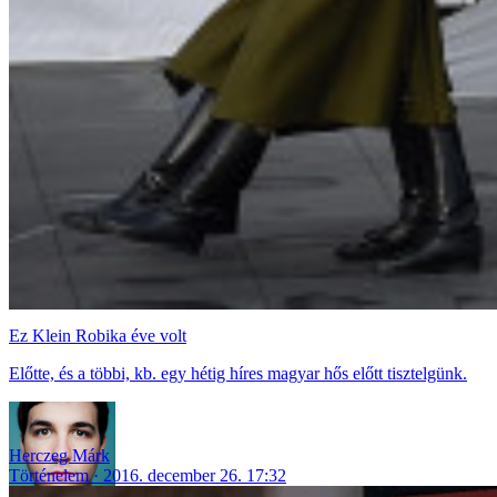
Ez Klein Robika éve volt
Előtte, és a többi, kb. egy hétig híres magyar hős előtt tisztelgünk.
Herczeg Márk
Történelem
2016. december 26. 17:32