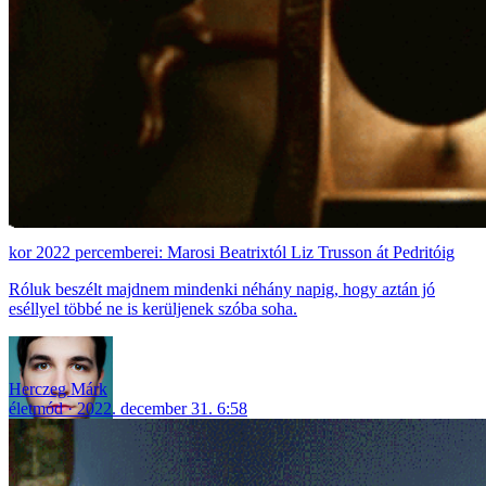
2022 percemberei: Marosi Beatrixtól Liz Trusson át Pedritóig
Róluk beszélt majdnem mindenki néhány napig, hogy aztán jó
eséllyel többé ne is kerüljenek szóba soha.
Herczeg Márk
életmód
2022. december 31. 6:58