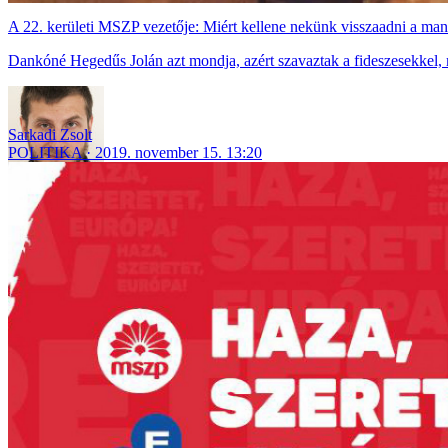
A 22. kerületi MSZP vezetője: Miért kellene nekünk visszaadni a m
Dankóné Hegedűs Jolán azt mondja, azért szavaztak a fideszesekkel, m
Sarkadi Zsolt
POLITIKA
2019. november 15. 13:20