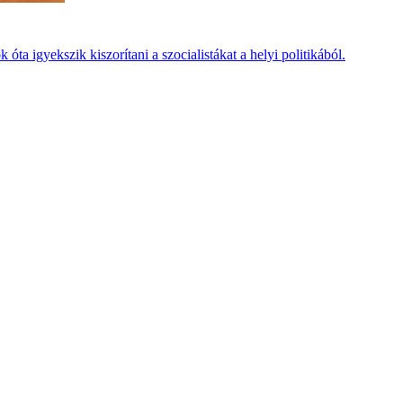
 igyekszik kiszorítani a szocialistákat a helyi politikából.