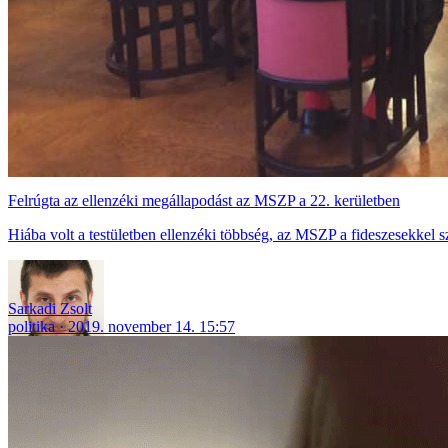
Felrúgta az ellenzéki megállapodást az MSZP a 22. kerületben
Hiába volt a testületben ellenzéki többség, az MSZP a fideszesekkel s
Sarkadi Zsolt
politika
2019. november 14. 15:57