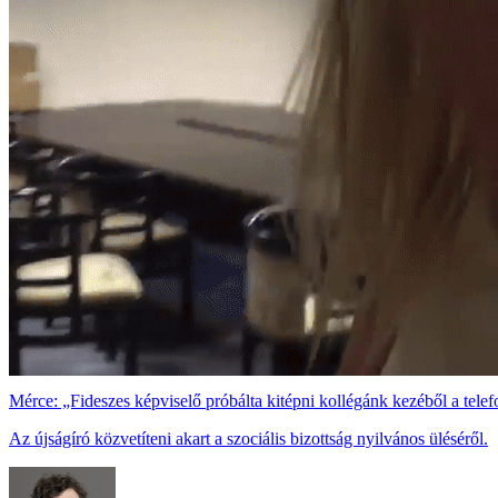
Mérce: „Fideszes képviselő próbálta kitépni kollégánk kezéből a telef
Az újságíró közvetíteni akart a szociális bizottság nyilvános üléséről.