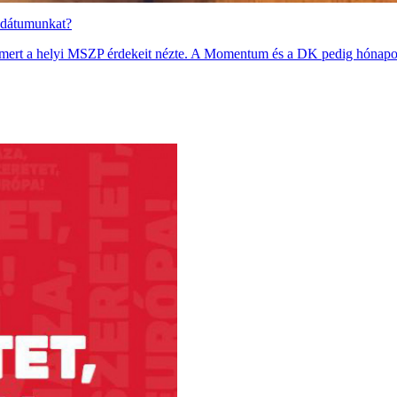
andátumunkat?
ert a helyi MSZP érdekeit nézte. A Momentum és a DK pedig hónapok óta