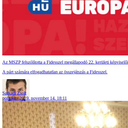
Az MSZP felszólította a Fidesszel megállapodó 22. kerületi képviselői
A párt számára elfogadhatatlan az összejátszás a Fidesszel.
Sarkadi Zsolt
politika
2019. november 14. 18:11