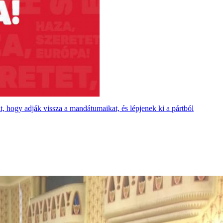
t, hogy adják vissza a mandátumaikat, és lépjenek ki a pártból