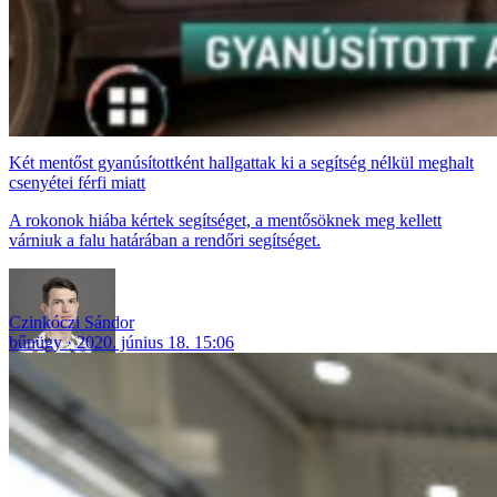
Két mentőst gyanúsítottként hallgattak ki a segítség nélkül meghalt
csenyétei férfi miatt
A rokonok hiába kértek segítséget, a mentősöknek meg kellett
várniuk a falu határában a rendőri segítséget.
Czinkóczi Sándor
bűnügy
2020. június 18. 15:06