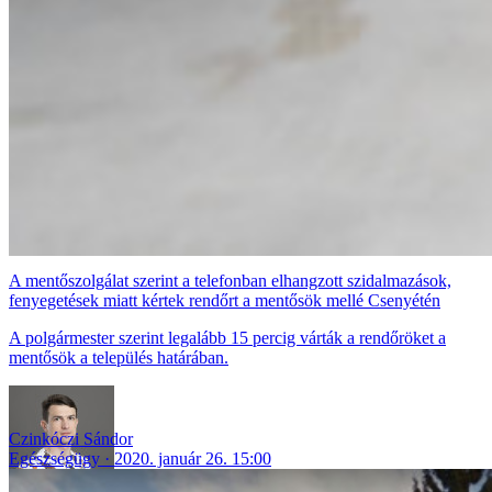
A mentőszolgálat szerint a telefonban elhangzott szidalmazások,
fenyegetések miatt kértek rendőrt a mentősök mellé Csenyétén
A polgármester szerint legalább 15 percig várták a rendőröket a
mentősök a település határában.
Czinkóczi Sándor
Egészségügy
2020. január 26. 15:00