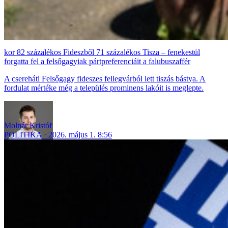
82 százalékos Fideszből 71 százalékos Tisza – fenekestül
forgatta fel a felsőgagyiak pártpreferenciáit a falubuszaffér
A csereháti Felsőgagy fideszes fellegvárból lett tiszás bástya. A
fordulat mértéke még a település prominens lakóit is meglepte.
Molnár Kristóf
POLITIKA
2026. május 1. 8:56