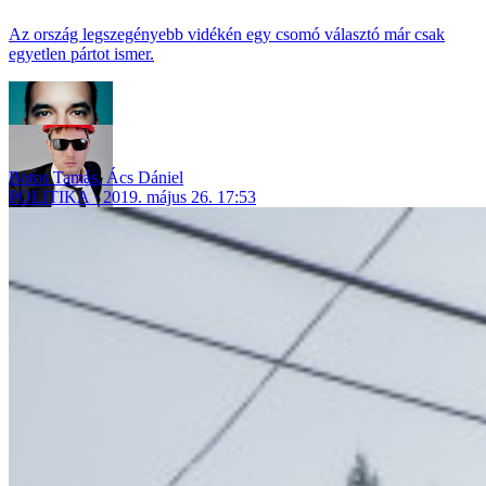
Az ország legszegényebb vidékén egy csomó választó már csak
egyetlen pártot ismer.
Botos Tamás
,
Ács Dániel
POLITIKA
2019. május 26. 17:53