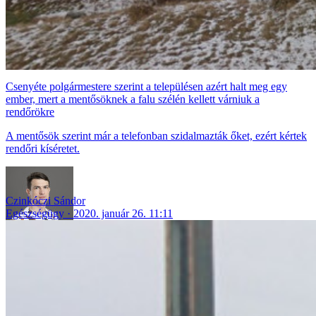
Csenyéte polgármestere szerint a településen azért halt meg egy
ember, mert a mentősöknek a falu szélén kellett várniuk a
rendőrökre
A mentősök szerint már a telefonban szidalmazták őket, ezért kértek
rendőri kíséretet.
Czinkóczi Sándor
Egészségügy
2020. január 26. 11:11