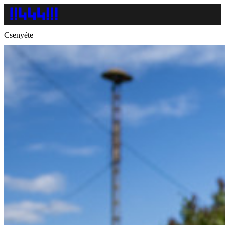
Csenyéte