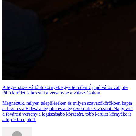
A legrendszerváltóbb környék egyértelműen Újlipótváros volt, de
több kerület is beszállt a versenybe a választásokon
Megnéztük, milyen településeken és milyen szavazókörökben kapta
a Tisza és a Fidesz a legtöbb és a legkevesebb szavazatot. Nagy volt
a fővárosi verseny a legtiszásabb körzetért, több kerület környéke is
a top 20-ba jutott.