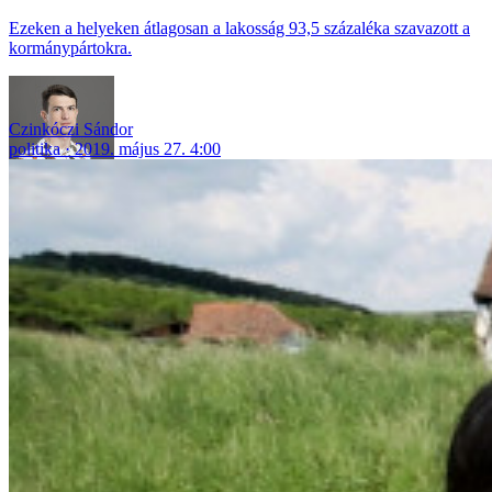
Ezeken a helyeken átlagosan a lakosság 93,5 százaléka szavazott a
kormánypártokra.
Czinkóczi Sándor
politika
2019. május 27. 4:00