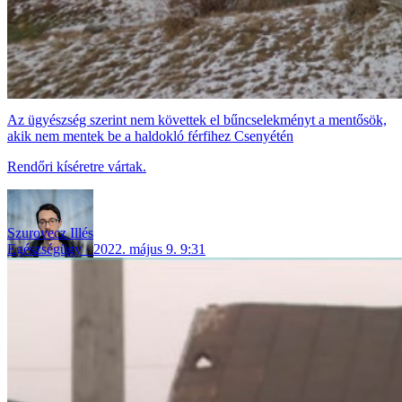
Az ügyészség szerint nem követtek el bűncselekményt a mentősök,
akik nem mentek be a haldokló férfihez Csenyétén
Rendőri kíséretre vártak.
Szurovecz Illés
Egészségügy
2022. május 9. 9:31