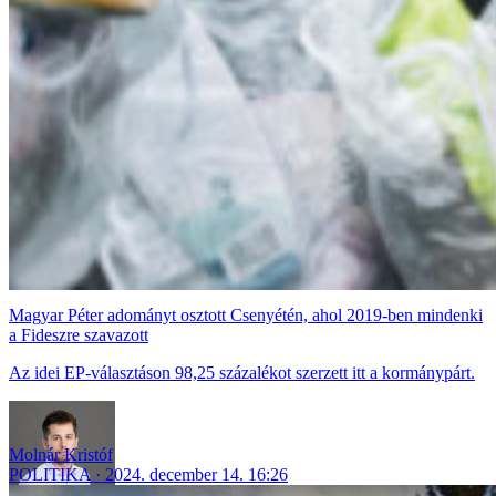
Magyar Péter adományt osztott Csenyétén, ahol 2019-ben mindenki
a Fideszre szavazott
Az idei EP-választáson 98,25 százalékot szerzett itt a kormánypárt.
Molnár Kristóf
POLITIKA
2024. december 14. 16:26