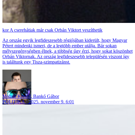
A cserehátiak már csak Orbán Viktort veszíthetik
Az ország egyik legfideszesebb régiójában kiderült, hogy Magyar
Pétert mindenki ismeri, de a legtöbb ember utálja. Bár sokan
mélyszegénységben élnek, a többség úgy érzi, hogy sokat köszönhet
Orbán Viktornak. Az ország legfideszesebb településén viszont így
is találtunk egy Tisza-szimpatizánst.
Molnár Kristóf
,
Bankó Gábor
POLITIKA
2025. november 9. 6:01