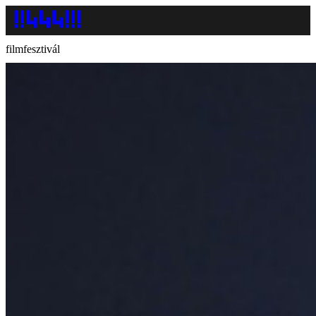
filmfesztivál