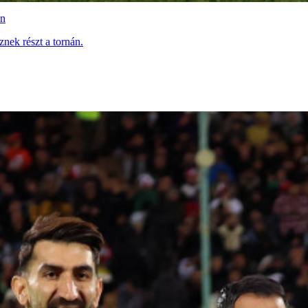
-n
znek részt a tornán.