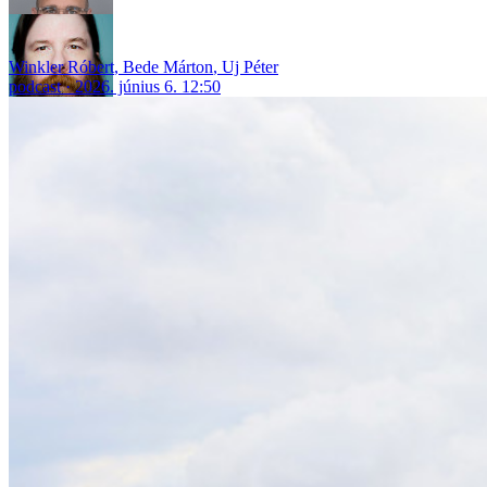
Winkler Róbert
,
Bede Márton
,
Uj Péter
podcast
2026. június 6. 12:50