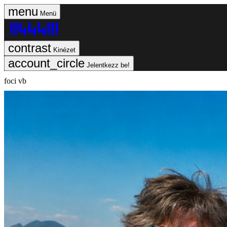
Menü
Kinézet
Jelentkezz be!
foci vb