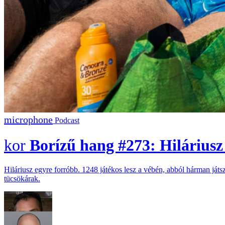
Podcast
Borízű hang #273: Hiláriusz 
Hiláriusz egyre forróbb. 1248 játékos lesz a vébén, abból hárman já
tücsökárak.