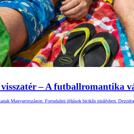
visszatér – A futballromantika vá
tszanak Magyarországon. Forradalmi újítások biciklis pisilésben. Dezo