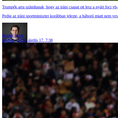
Trumpék arra számítanak, hogy az iráni csapat ott lesz a nyári foci vb
Pedig az iráni sportminiszter korábban jelezte, a háború miatt nem ves
Benics Márk
külföld
2026. április 17. 7:38