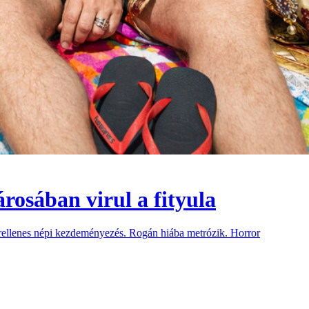
rosában virul a fityula
dorellenes népi kezdeményezés. Rogán hiába metrózik. Horror