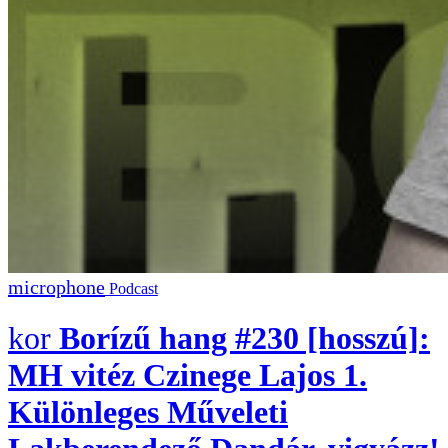
Podcast
Borízű hang #230 [hosszú]:
MH vitéz Czinege Lajos 1.
Különleges Műveleti