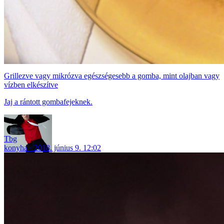
Grillezve vagy mikrózva egészségesebb a gomba, mint olajban vagy
vízben elkészítve
Jaj a rántott gombafejeknek.
Tbg
konyha
2018. június 9. 12:02