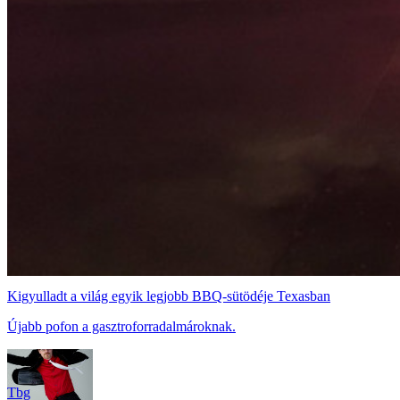
Kigyulladt a világ egyik legjobb BBQ-sütödéje Texasban
Újabb pofon a gasztroforradalmároknak.
Tbg