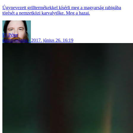
Úgynevezett grilltermékekkel kísérli meg a magyarság rabigába
törését a nemzetközi karvalytőke. Meg a hazai.
Uj Péter
gasztronómia
2017. június 26. 16:19