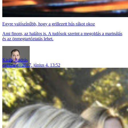
Egyre valószínűbb, hogy a grillezett hús rákot okoz
Ami finom, az halálos is. A tudósok szerint a megoldás a marinálás
és az önmegtartóztatás lehet.
Király András
egészség
2017. június 4. 13:52