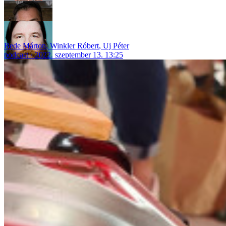
Bede Márton
,
Winkler Róbert
,
Uj Péter
podcast
2022. szeptember 13. 13:25