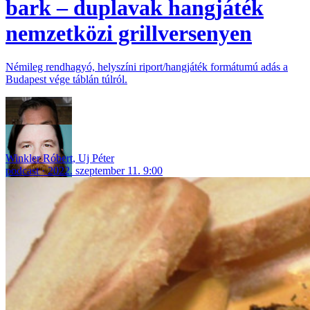
bark – duplavak hangjáték
nemzetközi grillversenyen
Némileg rendhagyó, helyszíni riport/hangjáték formátumú adás a
Budapest vége táblán túlról.
Winkler Róbert
,
Uj Péter
podcast
2022. szeptember 11. 9:00