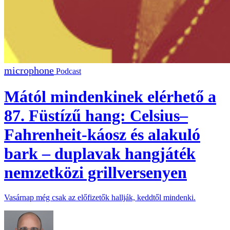
Podcast
Mától mindenkinek elérhető a
87. Füstízű hang: Celsius–
Fahrenheit-káosz és alakuló
bark – duplavak hangjáték
nemzetközi grillversenyen
Vasárnap még csak az előfizetők hallják, keddtől mindenki.