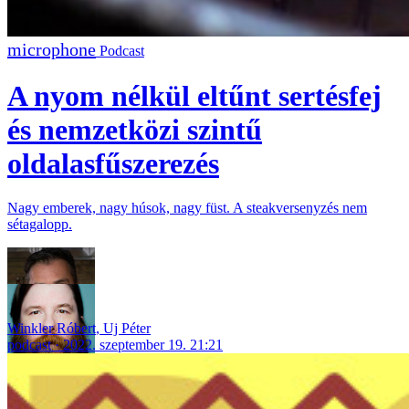
Podcast
A nyom nélkül eltűnt sertésfej
és nemzetközi szintű
oldalasfűszerezés
Nagy emberek, nagy húsok, nagy füst. A steakversenyzés nem
sétagalopp.
Winkler Róbert
,
Uj Péter
podcast
2022. szeptember 19. 21:21