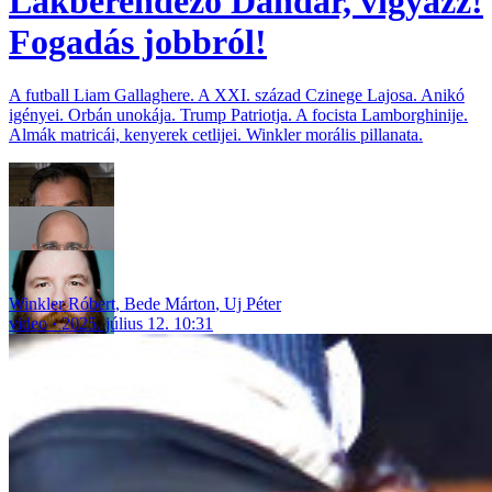
Lakberendező Dandár, vigyázz!
Fogadás jobbról!
A futball Liam Gallaghere. A XXI. század Czinege Lajosa. Anikó
igényei. Orbán unokája. Trump Patriotja. A focista Lamborghinije.
Almák matricái, kenyerek cetlijei. Winkler morális pillanata.
Winkler Róbert
,
Bede Márton
,
Uj Péter
video
2025. július 12. 10:31