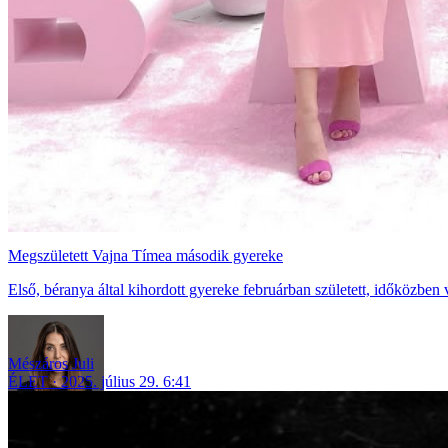
Megszületett Vajna Tímea második gyereke
Első, béranya által kihordott gyereke februárban született, időközben 
Mészáros Juli
ÉLET
2025. július 29. 6:41