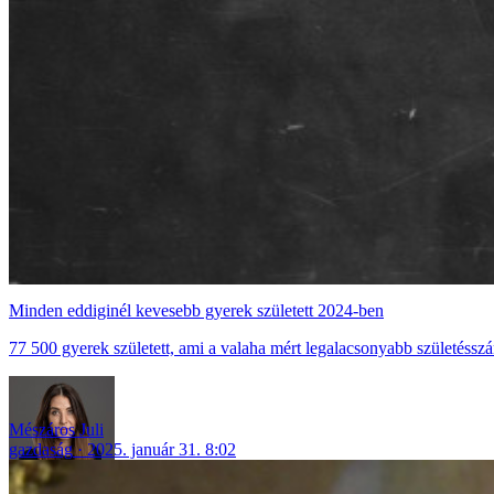
Minden eddiginél kevesebb gyerek született 2024-ben
77 500 gyerek született, ami a valaha mért legalacsonyabb születéssz
Mészáros Juli
gazdaság
2025. január 31. 8:02