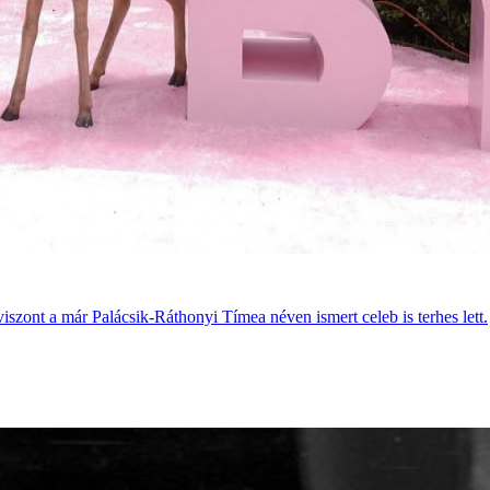
viszont a már Palácsik-Ráthonyi Tímea néven ismert celeb is terhes lett.