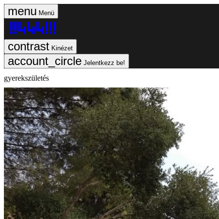
Menü
Kinézet
Jelentkezz be!
gyerekszületés