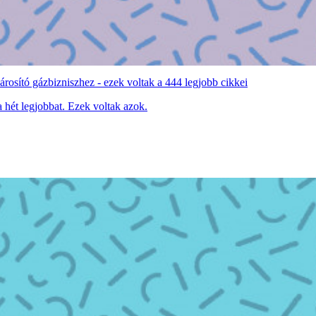
károsító gázbizniszhez - ezek voltak a 444 legjobb cikkei
 hét legjobbat. Ezek voltak azok.