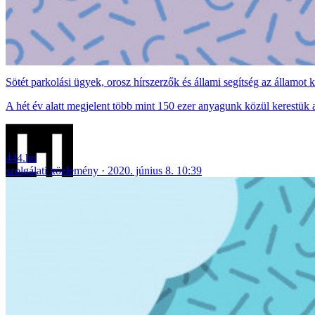
Sötét parkolási ügyek, orosz hírszerzők és állami segítség az államot 
A hét év alatt megjelent több mint 150 ezer anyagunk közül kerestük a
444.hu
szolgálati közlemény
2020. június 8. 10:39