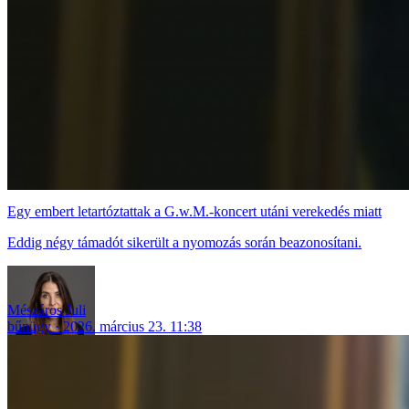
Egy embert letartóztattak a G.w.M.-koncert utáni verekedés miatt
Eddig négy támadót sikerült a nyomozás során beazonosítani.
Mészáros Juli
bűnügy
2026. március 23. 11:38