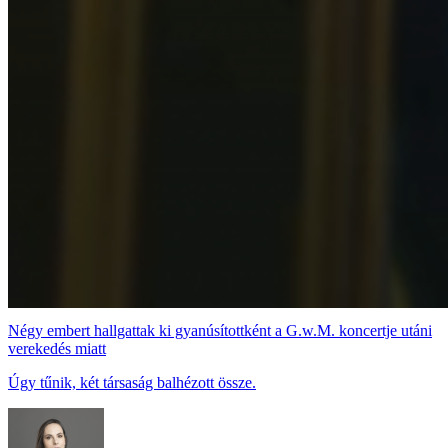
Négy embert hallgattak ki gyanúsítottként a G.w.M. koncertje utáni
verekedés miatt
Úgy tűnik, két társaság balhézott össze.