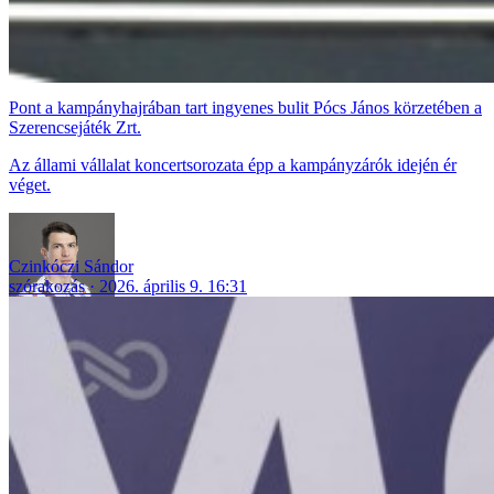
Pont a kampányhajrában tart ingyenes bulit Pócs János körzetében a
Szerencsejáték Zrt.
Az állami vállalat koncertsorozata épp a kampányzárók idején ér
véget.
Czinkóczi Sándor
szórakozás
2026. április 9. 16:31