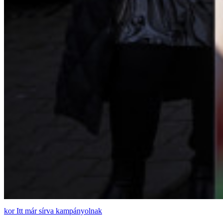
Itt már sírva kampányolnak