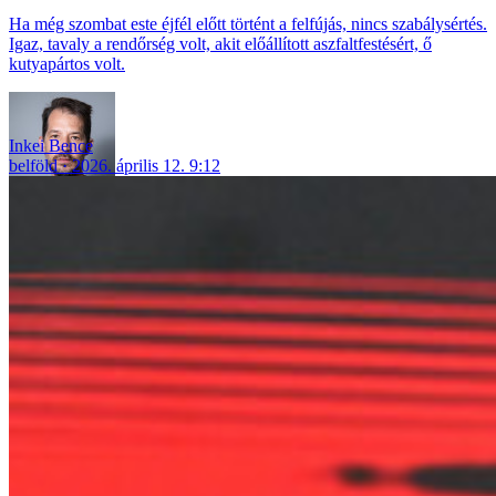
Ha még szombat este éjfél előtt történt a felfújás, nincs szabálysértés.
Igaz, tavaly a rendőrség volt, akit előállított aszfaltfestésért, ő
kutyapártos volt.
Inkei Bence
belföld
2026. április 12. 9:12