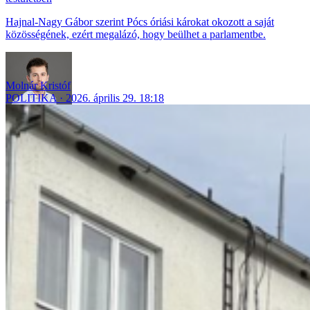
Hajnal-Nagy Gábor szerint Pócs óriási károkat okozott a saját
közösségének, ezért megalázó, hogy beülhet a parlamentbe.
Molnár Kristóf
POLITIKA
2026. április 29. 18:18