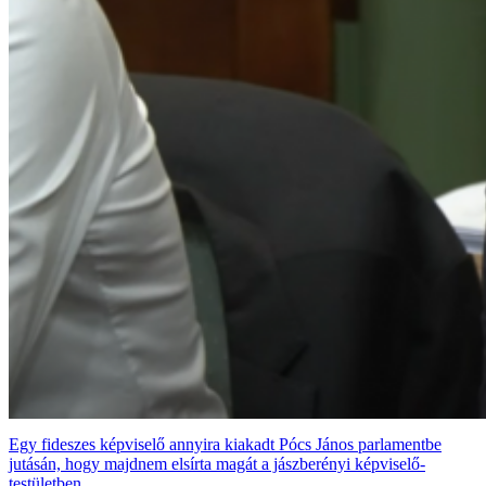
Egy fideszes képviselő annyira kiakadt Pócs János parlamentbe
jutásán, hogy majdnem elsírta magát a jászberényi képviselő-
testületben