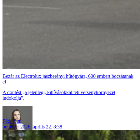
Bezár az Electrolux jászberényi hűtőgyára, 600 embert bocsátanak
el
A döntést „a jelenlegi, kihívásokkal teli versenykörnyezet
indokolja”.
Fődi Kitti
belföld
2026. április 22. 8:38