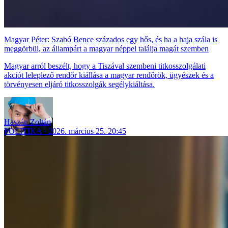
Magyar Péter: Szabó Bence százados egy hős, és ha a haja szála is
meggörbül, az állampárt a magyar néppel találja magát szemben
Magyar arról beszélt, hogy a Tiszával szembeni titkosszolgálati
akciót leleplező rendőr kiállása a magyar rendőrök, ügyészek és a
törvényesen eljáró titkosszolgák segélykiáltása.
Haszán Zoltán
POLITIKA
2026. március 25. 20:45