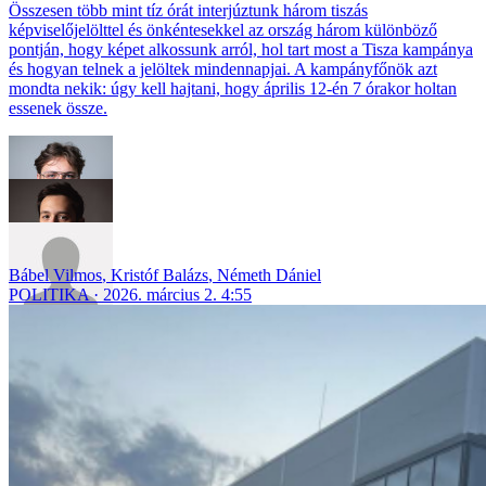
Összesen több mint tíz órát interjúztunk három tiszás
képviselőjelölttel és önkéntesekkel az ország három különböző
pontján, hogy képet alkossunk arról, hol tart most a Tisza kampánya
és hogyan telnek a jelöltek mindennapjai. A kampányfőnök azt
mondta nekik: úgy kell hajtani, hogy április 12-én 7 órakor holtan
essenek össze.
Bábel Vilmos
,
Kristóf Balázs
,
Németh Dániel
POLITIKA
2026. március 2. 4:55