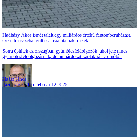
Hadházy Ákos ismét talált egy milliárdos értékű fantomberuházást,
szerinte összehangolt csalásra utalnak a jelek
Sorra épültek az országban gyümölcsfeldolgozók, ahol jele nincs
gyümölcsfeldolgozásnak, de milliárdokat kaptak rá az uniótól.
Haász János
gazdaság
2026. február 12. 9:26