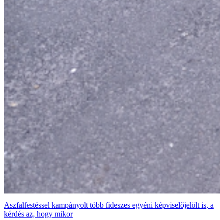
Aszfalfestéssel kampányolt több fideszes egyéni képviselőjelölt is, a
kérdés az, hogy mikor