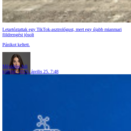
Letartóztattak egy TikTok-asztrológust, mert egy újabb mianmari
földrengést jósolt
Pánikot keltett.
Mészáros Juli
külföld
2025. április 25. 7:48