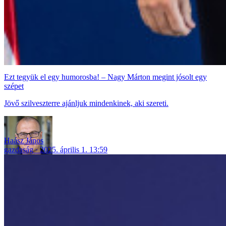
Ezt tegyük el egy humorosba! – Nagy Márton megint jósolt egy
szépet
Jövő szilveszterre ajánljuk mindenkinek, aki szereti.
Haász János
gazdaság
2025. április 1. 13:59