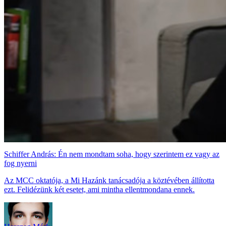
Schiffer András: Én nem mondtam soha, hogy szerintem ez vagy az
fog nyerni
Az MCC oktatója, a Mi Hazánk tanácsadója a köztévében állította
ezt. Felidézünk két esetet, ami mintha ellentmondana ennek.