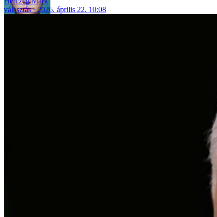
Herczeg Márk
választás
2026. április 22. 10:08