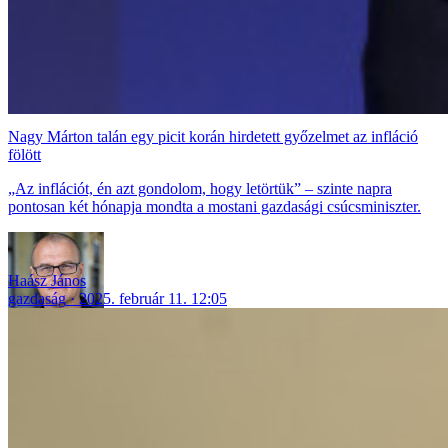
Nagy Márton talán egy picit korán hirdetett győzelmet az infláció
fölött
„Az inflációt, én azt gondolom, hogy letörtük” – szinte napra
pontosan két hónapja mondta a mostani gazdasági csúcsminiszter.
Haász János
gazdaság
2025. február 11. 12:05