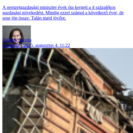
A nemzetgazdasági miniszter évek óta kergeti a 4 százalékos
gazdasági növekedést. Mindig ezzel számol a következő évre, de
sose jön össze. Talán majd jövőre.
Székely Sarolta
gazdaság
2025. augusztus 4. 11:22