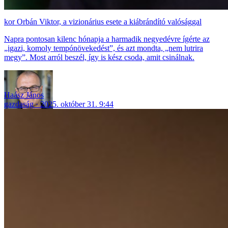
Orbán Viktor, a vizionárius esete a kiábrándító valósággal
Napra pontosan kilenc hónapja a harmadik negyedévre ígérte az
„igazi, komoly tempónövekedést”, és azt mondta, „nem lutrira
megy”. Most arról beszél, így is kész csoda, amit csinálnak.
Haász János
gazdaság
2025. október 31. 9:44