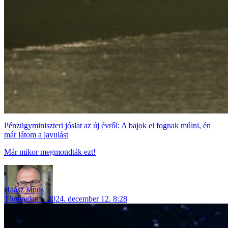
Pénzügyminiszteri jóslat az új évről: A bajok el fognak múlni, én
már látom a javulást
Már mikor megmondták ezt!
Haász János
Történelem
2024. december 12. 8:28