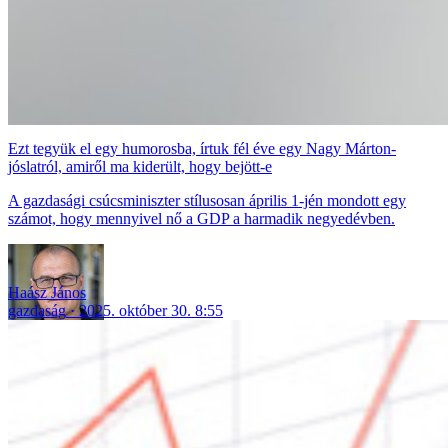
Ezt tegyük el egy humorosba, írtuk fél éve egy Nagy Márton-
jóslatról, amiről ma kiderült, hogy bejött-e
A gazdasági csúcsminiszter stílusosan április 1-jén mondott egy
számot, hogy mennyivel nő a GDP a harmadik negyedévben.
Haász János
gazdaság
2025. október 30. 8:55