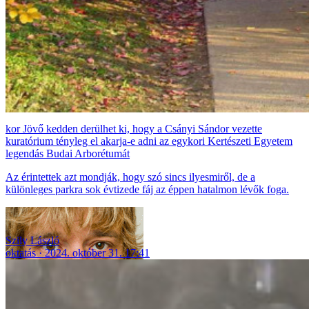
Jövő kedden derülhet ki, hogy a Csányi Sándor vezette
kuratórium tényleg el akarja-e adni az egykori Kertészeti Egyetem
legendás Budai Arborétumát
Az érintettek azt mondják, hogy szó sincs ilyesmiről, de a
különleges parkra sok évtizede fáj az éppen hatalmon lévők foga.
Szily László
oktatás
2024. október 31. 17:41