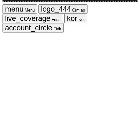
Menü
Címlap
Friss
Kör
Fiók