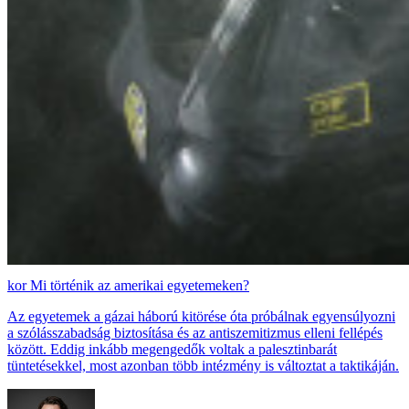
Mi történik az amerikai egyetemeken?
Az egyetemek a gázai háború kitörése óta próbálnak egyensúlyozni
a szólásszabadság biztosítása és az antiszemitizmus elleni fellépés
között. Eddig inkább megengedők voltak a palesztinbarát
tüntetésekkel, most azonban több intézmény is változtat a taktikáján.