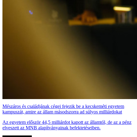
Mészáros és családjának cégei fejezik be a kecskeméti egyetem
kampuszát, amire az állam másodszorra ad súlyos milliárdokat
Az egyetem először 44,5 milliárdot kapott az államtól, de az a pénz
elveszett az MNB alapítványainak befektetéseiben.