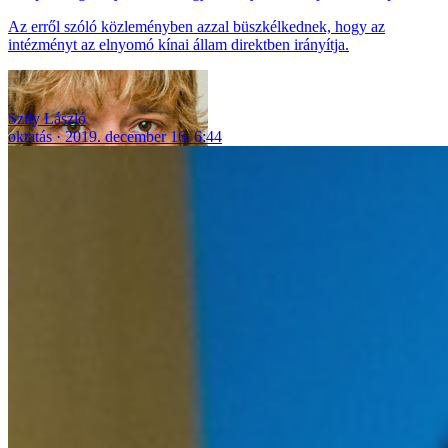
Az erről szóló közleményben azzal büszkélkednek, hogy az
intézményt az elnyomó kínai állam direktben irányítja.
Szily László
oktatás
2019. december 16. 6:44