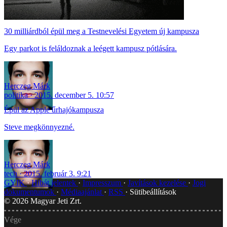
30 milliárdból épül meg a Testnevelési Egyetem új kampusza
Egy parkot is feláldoznak a leégett kampusz pótlására.
Herczeg Márk
politika
2015. december 5. 10:57
Épül az Apple űrhajókampusza
Steve megkönnyezné.
Herczeg Márk
tech
2015. február 3. 9:21
GYIK
Hibát jelentek
Impresszum
Javítások kezelése
Jogi
dokumentumok
Médiaajánlat
RSS
Sütibeállítások
©
2026
Magyar Jeti Zrt.
Vége