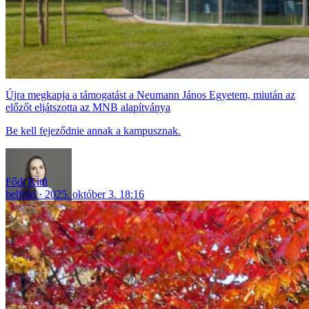
Újra megkapja a támogatást a Neumann János Egyetem, miután az
előzőt eljátszotta az MNB alapítványa
Be kell fejeződnie annak a kampusznak.
Fődi Kitti
belföld
2025. október 3. 18:16