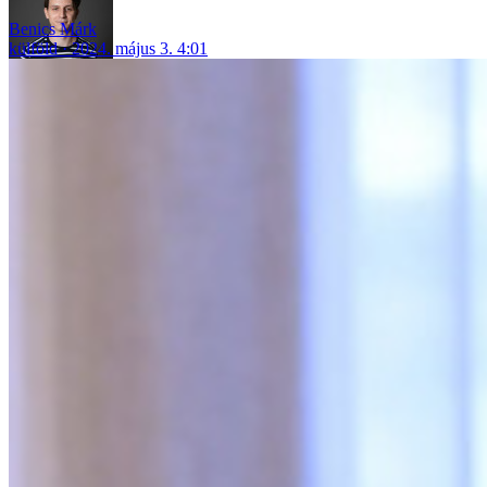
Benics Márk
külföld
2024. május 3. 4:01