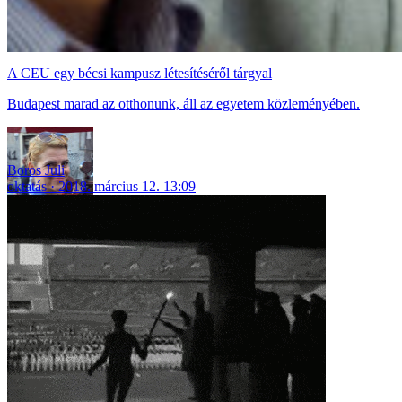
A CEU egy bécsi kampusz létesítéséről tárgyal
Budapest marad az otthonunk, áll az egyetem közleményében.
Boros Juli
oktatás
2018. március 12. 13:09