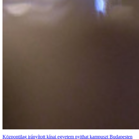
Központilag irányított kínai egyetem nyithat kampuszt Budapesten