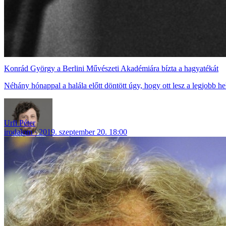
Konrád György a Berlini Művészeti Akadémiára bízta a hagyatékát
Néhány hónappal a halála előtt döntött úgy, hogy ott lesz a legjobb he
Urfi Péter
irodalom
2019. szeptember 20. 18:00