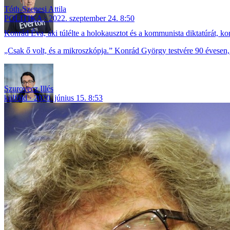
Tóth-Szenesi Attila
POLITIKA
2022. szeptember 24. 8:50
Konrád Éva, aki túlélte a holokausztot és a kommunista diktatúrát, 
„Csak ő volt, és a mikroszkópja.” Konrád György testvére 90 évesen,
Szurovecz Illés
külföld
2020. június 15. 8:53