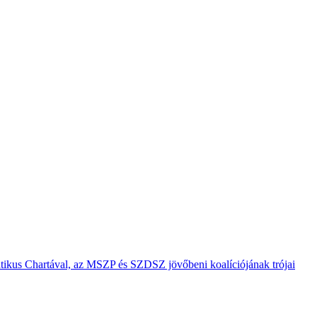
ratikus Chartával, az MSZP és SZDSZ jövőbeni koalíciójának trójai