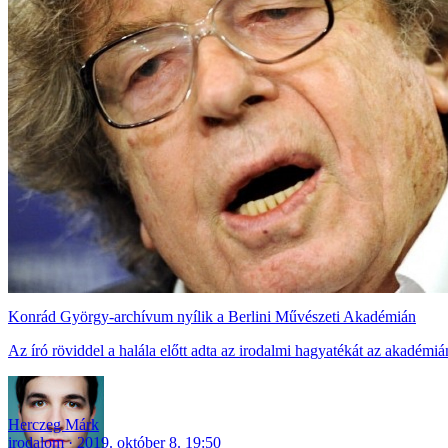
Konrád György-archívum nyílik a Berlini Művészeti Akadémián
Az író röviddel a halála előtt adta az irodalmi hagyatékát az akadémi
Herczeg Márk
irodalom
2019. október 8. 19:50