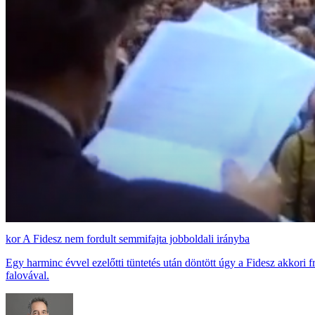
A Fidesz nem fordult semmifajta jobboldali irányba
Egy harminc évvel ezelőtti tüntetés után döntött úgy a Fidesz akkori
falovával.