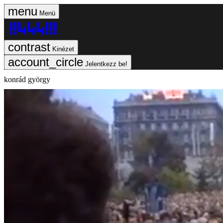
Menü
Kinézet
Jelentkezz be!
konrád györgy