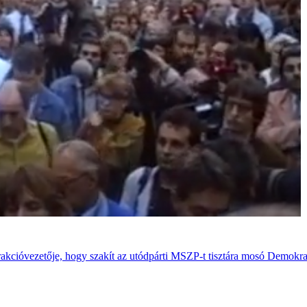
 frakcióvezetője, hogy szakít az utódpárti MSZP-t tisztára mosó Demok