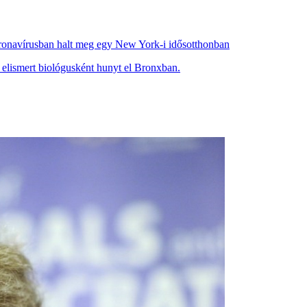
koronavírusban halt meg egy New York-i idősotthonban
 elismert biológusként hunyt el Bronxban.