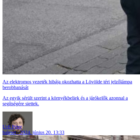
Az elektromos vezeték hibája okozhatta a Lövölde téri jelzőlámpa
berobbanását
Az egyik sérült szerint a környékbeliek és a járókelők azonnal a
segítségére siettek.
Urfi Péter
baleset
2024. június 20. 13:33