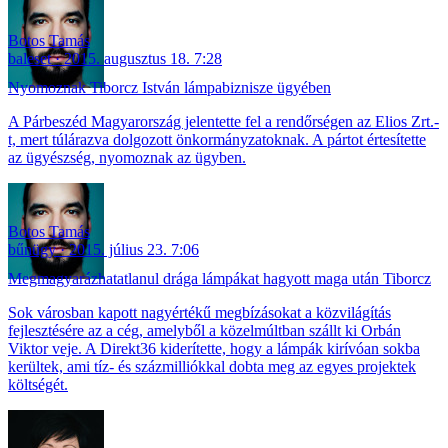
Botos Tamás
baleset
2015. augusztus 18. 7:28
Nyomoznak Tiborcz István lámpabiznisze ügyében
A Párbeszéd Magyarország jelentette fel a rendőrségen az Elios Zrt.-
t, mert túlárazva dolgozott önkormányzatoknak. A pártot értesítette
az ügyészség, nyomoznak az ügyben.
Botos Tamás
bűnügy
2015. július 23. 7:06
Megmagyarázhatatlanul drága lámpákat hagyott maga után Tiborcz
Sok városban kapott nagyértékű megbízásokat a közvilágítás
fejlesztésére az a cég, amelyből a közelmúltban szállt ki Orbán
Viktor veje. A Direkt36 kiderítette, hogy a lámpák kirívóan sokba
kerültek, ami tíz- és százmilliókkal dobta meg az egyes projektek
költségét.