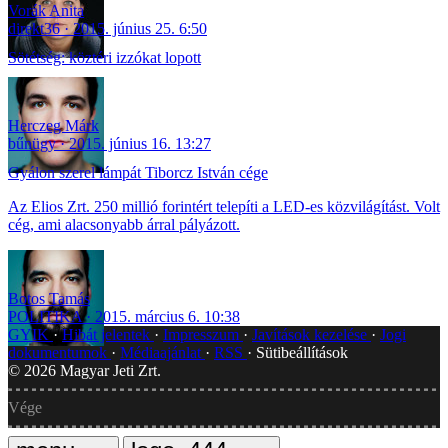
Vorák Anita
direkt36
2015. június 25. 6:50
Sötétség: köztéri izzókat lopott
Herczeg Márk
bűnügy
2015. június 16. 13:27
Gyálon szerel lámpát Tiborcz István cége
Az Elios Zrt. 250 millió forintért telepíti a LED-es közvilágítást. Volt
cég, ami alacsonyabb árral pályázott.
Botos Tamás
POLITIKA
2015. március 6. 10:38
GYIK
Hibát jelentek
Impresszum
Javítások kezelése
Jogi
dokumentumok
Médiaajánlat
RSS
Sütibeállítások
©
2026
Magyar Jeti Zrt.
Vége