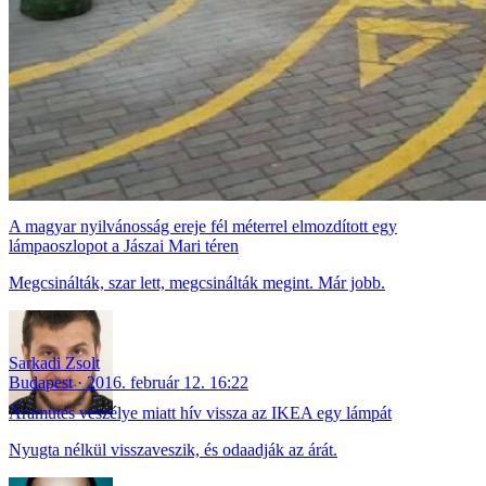
A magyar nyilvánosság ereje fél méterrel elmozdított egy
lámpaoszlopot a Jászai Mari téren
Megcsinálták, szar lett, megcsinálták megint. Már jobb.
Sarkadi Zsolt
Budapest
2016. február 12. 16:22
Áramütés veszélye miatt hív vissza az IKEA egy lámpát
Nyugta nélkül visszaveszik, és odaadják az árát.