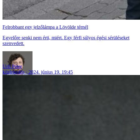
Felrobbant egy jelzőlámpa a Lövölde térnél
Egyelőre senki nem érti, miért. Egy férfi súlyos égési sérüléseket
szenvedett.
Urfi Péter
közlekedés
2024. június 19. 19:45