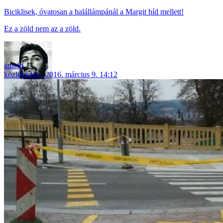
Biciklisek, óvatosan a halállámpánál a Margit híd mellett!
Ez a zöld nem az a zöld.
anarki
közlekedés
2016. március 9. 14:12