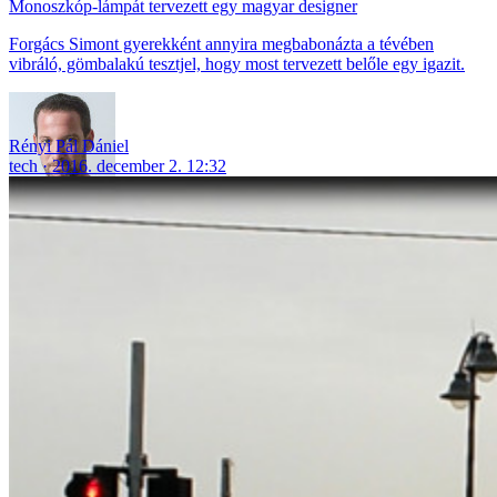
Monoszkóp-lámpát tervezett egy magyar designer
Forgács Simont gyerekként annyira megbabonázta a tévében
vibráló, gömbalakú tesztjel, hogy most tervezett belőle egy igazit.
Rényi Pál Dániel
tech
2016. december 2. 12:32