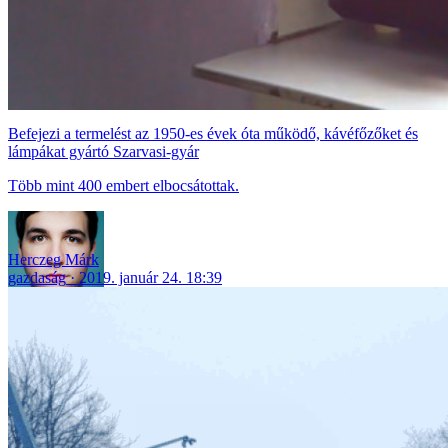
Befejezi a termelést az 1950-es évek óta működő, kávéfőzőket és
lámpákat gyártó Szarvasi-gyár
Több mint 400 embert elbocsátottak.
Herczeg Márk
gazdaság
2019. január 24. 18:39