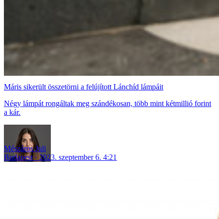
Máris sikerült összetörni a felújított Lánchíd lámpáit
Négy lámpát rongáltak meg szándékosan, több mint kétmillió forint
a kár.
Mészáros Juli
Budapest
2023. szeptember 6. 4:21