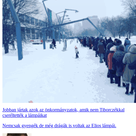
Jobban jártak azok az önkormányzatok, amik nem Tiborczékkal
cseréltették a lámpáikat
Nemcsak gyengék de még drágák is voltak az Elios lámpái.