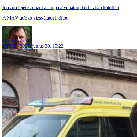
Idős nő fejére zuhant a lámpa a vonaton, kórházban kötött ki
A MÁV átfogó vizsgálatot indított.
Gazda Albert
belföld
2025. június 30. 15:22