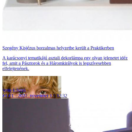
Szegény Kisjézus borzalmas helyzetbe került a Praktikerben
A karácsonyi tematikájú asztali dekorlámpa egy olyan jelenetet idéz
fel, amit a Pásztorok és a Háromkirályok is legszívesebben
elfelejtenének.
Szily László
ÉLET
2021. november 12. 12:32