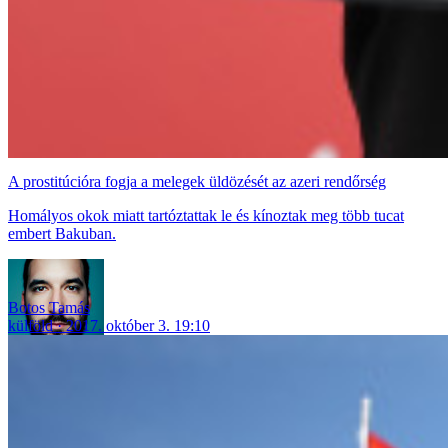
A prostitúcióra fogja a melegek üldözését az azeri rendőrség
Homályos okok miatt tartóztattak le és kínoztak meg több tucat
embert Bakuban.
Botos Tamás
külföld
2017. október 3. 19:10