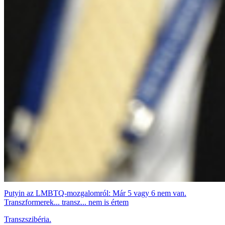
Putyin az LMBTQ-mozgalomról: Már 5 vagy 6 nem van.
Transzformerek... transz... nem is értem
Transzszibéria.