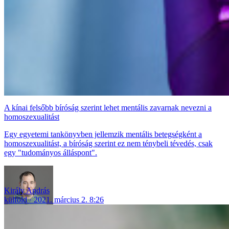
A kínai felsőbb bíróság szerint lehet mentális zavarnak nevezni a
homoszexualitást
Egy egyetemi tankönyvben jellemzik mentális betegségként a
homoszexualitást, a bíróság szerint ez nem ténybeli tévedés, csak
egy "tudományos álláspont".
Király András
külföld
2021. március 2. 8:26