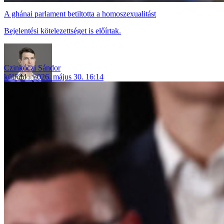
A ghánai parlament betiltotta a homoszexualitást
Bejelentési kötelezettséget is előírtak.
Czinkóczi Sándor
külföld
2026. május 30. 16:14