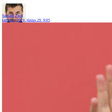
Sarkadi Zsolt
külföld
2019. június 29. 9:05