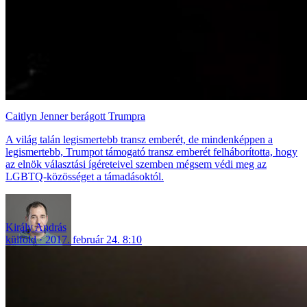
Caitlyn Jenner berágott Trumpra
A világ talán legismertebb transz emberét, de mindenképpen a
legismertebb, Trumpot támogató transz emberét felháborította, hogy
az elnök választási ígéreteivel szemben mégsem védi meg az
LGBTQ-közösséget a támadásoktól.
Király András
külföld
2017. február 24. 8:10