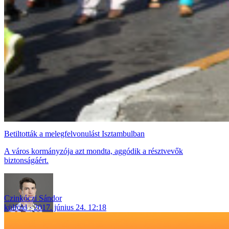
Betiltották a melegfelvonulást Isztambulban
A város kormányzója azt mondta, aggódik a résztvevők
biztonságáért.
Czinkóczi Sándor
külföld
2017. június 24. 12:18