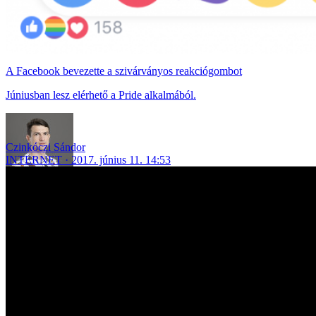
A Facebook bevezette a szivárványos reakciógombot
Júniusban lesz elérhető a Pride alkalmából.
Czinkóczi Sándor
INTERNET
2017. június 11. 14:53