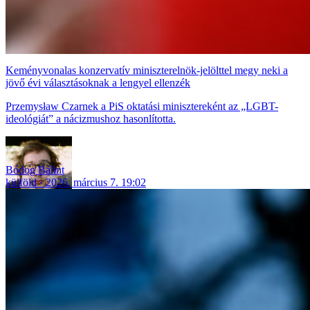
Keményvonalas konzervatív miniszterelnök-jelölttel megy neki a
jövő évi választásoknak a lengyel ellenzék
Przemysław Czarnek a PiS oktatási minisztereként az „LGBT-
ideológiát” a nácizmushoz hasonlította.
Bódog Bálint
külföld
2026. március 7. 19:02